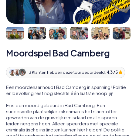
Moordspel Bad Camberg
3 Klanten hebben deze tour beoordeeld:
4,3 / 5
Een moordenaar houdt Bad Camberg in spanning! Politie
en bevolking rest nog slechts één laatste hoop: jij!
Er is een moord gebeurd in Bad Camberg. Een
succesvolle plaatselijke zakenman is het slachtoffer
geworden van de gruwelijke misdaad en alle sporen
leiden nergens heen. Alleen speurders met speciale
criminalistische instincten kunnen hier helpen! De politie
geeft je opdracht het onheilspellende geval op te lossen