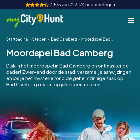
4,5/5 van 223.174 beoordelingen
Startpagina
Steden
Bad Camberg
Moordspel Bad Camberg
Hoe het werkt
Moordspel Bad Camberg
Steden
Duik in het moordspel in Bad Camberg en ontmasker de
Tours
dader! Zwervend door de stad, verzamel je aanwijzingen
en los je het mysterie rond de geheimzinnige zaak op.
Bad Camberg rekent op jullie speurneuzen!
Teamevenement
Tickets
INT
AT
CH
DE
ES
FR
UK
IE
IT
NL