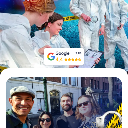
Boek tickets
Koop cadeaubonnen
Google
2.118
4,4