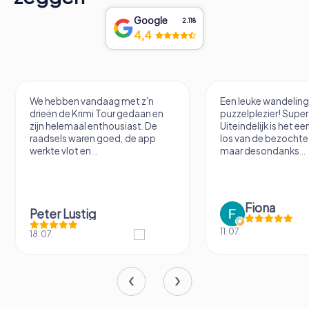
Google
2.118
4,4
We hebben vandaag met z'n
Een leuke wandelin
drieën de Krimi Tour gedaan en
puzzelplezier! Supe
zijn helemaal enthousiast. De
Uiteindelijk is het e
raadsels waren goed, de app
los van de bezochte 
werkte vlot en...
maar desondanks...
Fiona
Peter Lustig
11.07.
18.07.