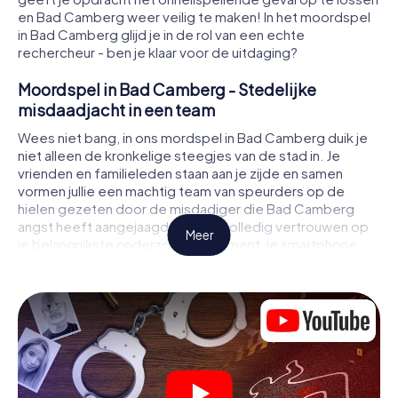
en Bad Camberg weer veilig te maken! In het moordspel
in Bad Camberg glijd je in de rol van een echte
rechercheur - ben je klaar voor de uitdaging?
Moordspel in Bad Camberg - Stedelijke
misdaadjacht in een team
Wees niet bang, in ons mordspel in Bad Camberg duik je
niet alleen de kronkelige steegjes van de stad in. Je
vrienden en familieleden staan aan je zijde en samen
vormen jullie een machtig team van speurders op de
hielen gezeten door de misdadiger die Bad Camberg
angst heeft aangejaagd! Je kunt volledig vertrouwen op
Meer
je belangrijkste onderzoeksinstrument, je smartphone.
Met behulp van GPS navigatie leidt het je op je zoektocht
naar aanwijzingen naar de plaats van het misdrijf, naar
talrijke plaatsen in Bad Camberg die met het misdrijf te
maken hebben, en tenslotte naar de moordenaar. Op
elke locatie los je lastige puzzels op en kom je steeds
dichter bij de oplossing van de zaak. In tegenstelling tot
een klassiek moorddiner in Bad Camberg bepaal je zelf
de gebeurtenissen, beweeg je je in de frisse lucht en