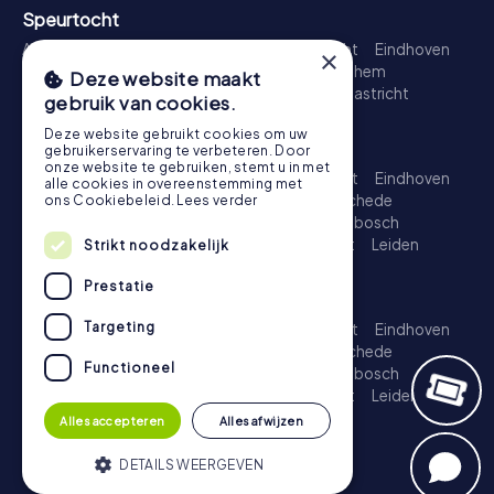
Speurtocht
Amsterdam
Rotterdam
Den Haag
Utrecht
Eindhoven
×
Groningen
Breda
Nijmegen
Haarlem
Arnhem
Deze website maakt
Amersfoort
's-Hertogenbosch
Zwolle
Maastricht
gebruik van cookies.
Leiden
Dordrecht
Deze website gebruikt cookies om uw
Schattenjacht
gebruikerservaring te verbeteren. Door
onze website te gebruiken, stemt u in met
Amsterdam
Rotterdam
Den Haag
Utrecht
Eindhoven
alle cookies in overeenstemming met
Groningen
Almere
Breda
Nijmegen
Enschede
ons Cookiebeleid.
Lees verder
Haarlem
Arnhem
Amersfoort
's-Hertogenbosch
Apeldoorn
Zwolle
Zoetermeer
Maastricht
Leiden
Strikt noodzakelijk
Dordrecht
Prestatie
Escape Game
Targeting
Amsterdam
Rotterdam
Den Haag
Utrecht
Eindhoven
Groningen
Almere
Breda
Nijmegen
Enschede
Functioneel
Haarlem
Arnhem
Amersfoort
's-Hertogenbosch
Apeldoorn
Zwolle
Zoetermeer
Maastricht
Leiden
Dordrecht
Alles accepteren
Alles afwijzen
DETAILS WEERGEVEN