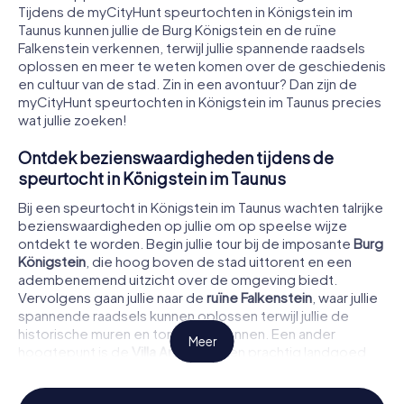
Tijdens de myCityHunt speurtochten in Königstein im
Taunus kunnen jullie de Burg Königstein en de ruïne
Falkenstein verkennen, terwijl jullie spannende raadsels
oplossen en meer te weten komen over de geschiedenis
en cultuur van de stad. Zin in een avontuur? Dan zijn de
myCityHunt speurtochten in Königstein im Taunus precies
wat jullie zoeken!
Ontdek bezienswaardigheden tijdens de
speurtocht in Königstein im Taunus
Bij een speurtocht in Königstein im Taunus wachten talrijke
bezienswaardigheden op jullie om op speelse wijze
ontdekt te worden. Begin jullie tour bij de imposante
Burg
Königstein
, die hoog boven de stad uittorent en een
adembenemend uitzicht over de omgeving biedt.
Vervolgens gaan jullie naar de
ruïne Falkenstein
, waar jullie
spannende raadsels kunnen oplossen terwijl jullie de
historische muren en torens verkennen. Een ander
Meer
hoogtepunt is de
Villa Andreae
, een prachtig landgoed
dat jullie terugvoert naar een andere tijd. Ook het
Alte
Rathaus
in de oude binnenstad van Königstein is een