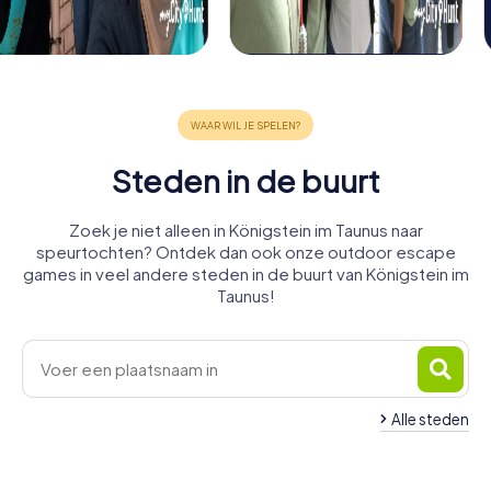
Steden in de buurt
Zoek je niet alleen in Königstein im Taunus naar
speurtochten? Ontdek dan ook onze outdoor escape
games in veel andere steden in de buurt van Königstein im
Taunus!
Alle steden
Bad
Kronberg im
Bad Soden
Schwalbach
Homburg
Taunus
Kelkheim
am Taunus
Hofheim am
am Taunus
Eppstein
Oberursel
vor der
4 tours
4 tours
4 tours
Eschborn
Niedernhausen
Taunus
4 tours
4 tours
4 tours
beschikbaar
beschikbaar
beschikbaar
Höhe
4 tours
4 tours
4 tours