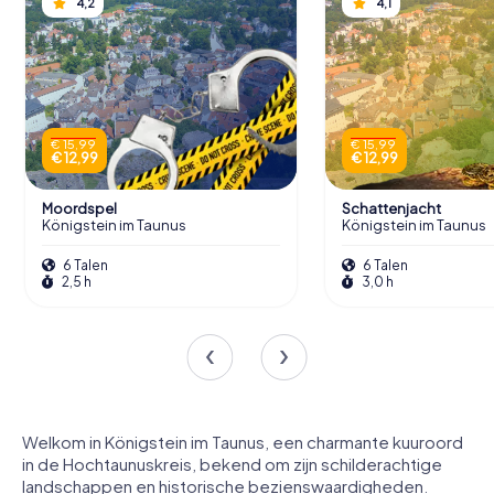
4,2
4,1
€ 15,99
€ 15,99
€ 12,99
€ 12,99
Moordspel
Schattenjacht
Königstein im Taunus
Königstein im Taunus
6 Talen
6 Talen
2,5 h
3,0 h
Welkom in Königstein im Taunus, een charmante kuuroord
in de Hochtaunuskreis, bekend om zijn schilderachtige
landschappen en historische bezienswaardigheden.