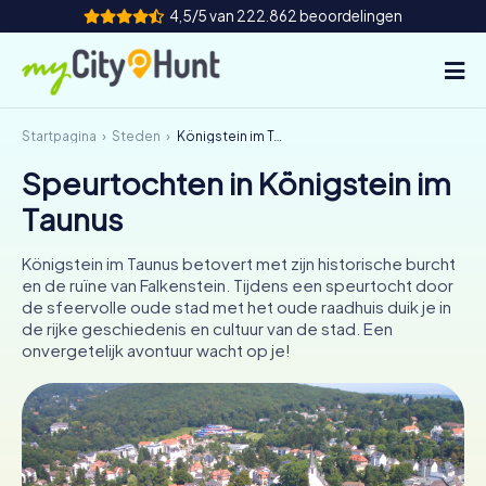
4,5/5 van 222.862 beoordelingen
Startpagina
Steden
Königstein im Taunus
Hoe het werkt
Speurtochten in Königstein im
Steden
Taunus
Tours
Königstein im Taunus betovert met zijn historische burcht
en de ruïne van Falkenstein. Tijdens een speurtocht door
Teamevenement
de sfeervolle oude stad met het oude raadhuis duik je in
de rijke geschiedenis en cultuur van de stad. Een
Tickets
onvergetelijk avontuur wacht op je!
INT
AT
CH
DE
ES
FR
UK
IE
IT
NL