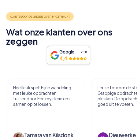
Wat onze klanten over ons
zeggen
Google
2.118
4,4
Heel leuk spel! Fijne wandeling
Leuke tour om de sta
met leuke opdrachten
Grappige opdracht
tussendoor. Een mysterie om
plekken. De opdrach
samen op te lossen.
goed uit te voeren.
Tamara van Kilsdonk
Dieuwerke