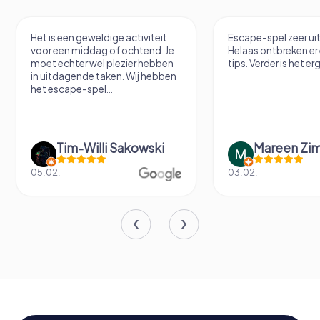
Het is een geweldige activiteit
Escape-spel zeer u
voor een middag of ochtend. Je
Helaas ontbreken er
moet echter wel plezier hebben
tips. Verder is het erg
in uitdagende taken. Wij hebben
het escape-spel...
Tim-Willi Sakowski
Mareen Zi
05.02.
03.02.