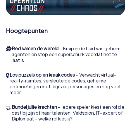
functies in de actie te worden getrokken.
Werk samen als een team, onderschep vijandige
spionnen en lok de handlangers van de schurk naar je toe.
In deze escape game Bad Camberg moeten jij en jouw
Hoogtepunten
team excelleren om de slechteriken te stoppen. In
tegenstelling tot James Bond en Co. zullen jouw daden
echter niet verborgen blijven achter de sluier van
🕵
Red samen de wereld
– Kruip in de huid van geheim
geheimhouding rond de geheime dienst: jij vereeuwigt
agenten en stop een superschurk voordat het te
jezelf en jouw team in de hoogste score van Bad
laat is.
Camberg en krijg toegang tot jouw eigen fotogalerij. De
escape game van myCityHunt verandert Bad Camberg in
jouw eigen persoonlijke avonturenspeeltuin. Koop je
🔒
Los puzzels op en kraak codes
– Verwacht virtual-
tickets voor de wereld van spionage en geheime
reality-ruimtes, versleutelde codes, geheime
agenten en verander Bad Camberg in een escaperoom in
ontmoetingen met digitale personages en nog veel
de buitenlucht!
meer.
🤝
Bundel jullie krachten
– Iedere speler kiest een rol die
past bij zijn of haar talenten. Veldspion, IT-expert of
Diplomaat – welke rol kies jij?