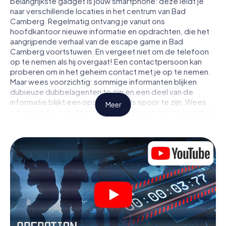
belangrijkste gadget is jouw smartphone: deze leidt je
naar verschillende locaties in het centrum van Bad
Camberg. Regelmatig ontvang je vanuit ons
hoofdkantoor nieuwe informatie en opdrachten, die het
aangrijpende verhaal van de escape game in Bad
Camberg voortstuwen. En vergeet niet om de telefoon
op te nemen als hij overgaat! Een contactpersoon kan
proberen om in het geheim contact met je op te nemen.
Maar wees voorzichtig: sommige informanten blijken
dubieuze dubbelagenten te zijn en een deel van de
informatie blijkt een opzettelijk vals spoor te zijn. Wees
Meer
op je hoede, trek de juiste conclusies en vooral: vertrouw
niemand!
Anders dan in een klassieke escaperoom in Bad Camberg
zit je niet opgesloten in een kamer waaruit je jezelf binnen
een bepaald tijdvenster moet bevrijden. Met deze
speurtocht met een smartphone wordt heel Bad
Camberg jouw speelveld! De technische voorwaarden
voor jouw avontuur in Bad Camberg zijn een smartphone
en toegang tot het mobiel internet. Met één klik krijg jij
toegang tot onze app. Je hoeft niets te installeren om
door interactieve video's, lastige minigames of andere