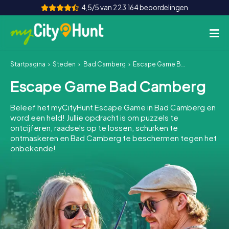
4,5/5 van 223.164 beoordelingen
Startpagina
Steden
Bad Camberg
Escape Game Bad Camberg
Hoe het werkt
Escape Game Bad Camberg
Steden
Beleef het myCityHunt Escape Game in Bad Camberg en
Tours
word een held! Jullie opdracht is om puzzels te
ontcijferen, raadsels op te lossen, schurken te
ontmaskeren en Bad Camberg te beschermen tegen het
Teamevenement
onbekende!
Tickets
INT
AT
CH
DE
ES
FR
UK
IE
IT
NL