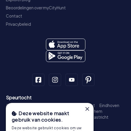
Beoordelingen over myCityHunt
Contact
Privacybeleid
Speurtocht
Amsterdam
Rotterdam
Den Haag
Utrecht
Eindhoven
×
Groningen
Breda
Nijmegen
Haarlem
Arnhem
Deze website maakt
Amersfoort
's-Hertogenbosch
Zwolle
Maastricht
gebruik van cookies.
Leiden
Dordrecht
Deze website gebruikt cookies om uw