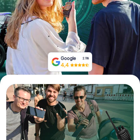
Boek tickets
Koop cadeaubonnen
Google
2.118
4,4