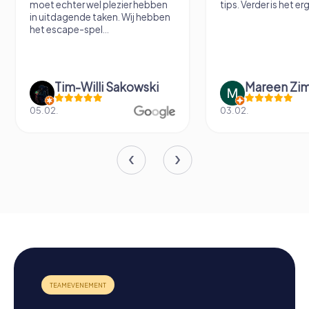
moet echter wel plezier hebben
tips. Verder is het erg
in uitdagende taken. Wij hebben
het escape-spel...
Tim-Willi Sakowski
Mareen Zi
05.02.
03.02.