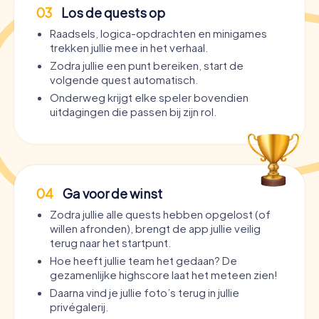
03
Los de quests op
Raadsels, logica-opdrachten en minigames
trekken jullie mee in het verhaal.
Zodra jullie een punt bereiken, start de
volgende quest automatisch.
Onderweg krijgt elke speler bovendien
uitdagingen die passen bij zijn rol.
04
Ga voor de winst
Zodra jullie alle quests hebben opgelost (of
willen afronden), brengt de app jullie veilig
terug naar het startpunt.
Hoe heeft jullie team het gedaan? De
gezamenlijke highscore laat het meteen zien!
Daarna vind je jullie foto’s terug in jullie
privégalerij.