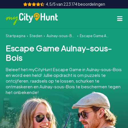
4,5/5 van 223.174 beoordelingen
Startpagina
Steden
Aulnay-sous-Bois
Escape Game Aulnay-sous-Bois
Hoe het werkt
Escape Game Aulnay-sous-
Steden
Bois
Tours
Beleef het myCityHunt Escape Game in Aulnay-sous-Bois
en word een held! Jullie opdracht is om puzzels te
Teamevenement
ontcijferen, raadsels op te lossen, schurken te
ontmaskeren en Aulnay-sous-Bois te beschermen tegen
Tickets
het onbekende!
INT
AT
CH
DE
ES
FR
UK
IE
IT
NL