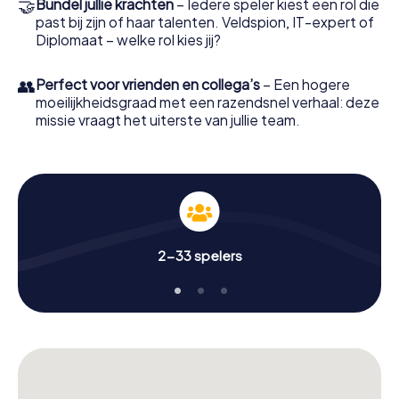
🤝
Bundel jullie krachten
– Iedere speler kiest een rol die
past bij zijn of haar talenten. Veldspion, IT-expert of
Diplomaat – welke rol kies jij?
👥
Perfect voor vrienden en collega’s
– Een hogere
moeilijkheidsgraad met een razendsnel verhaal: deze
missie vraagt het uiterste van jullie team.
2-33 spelers