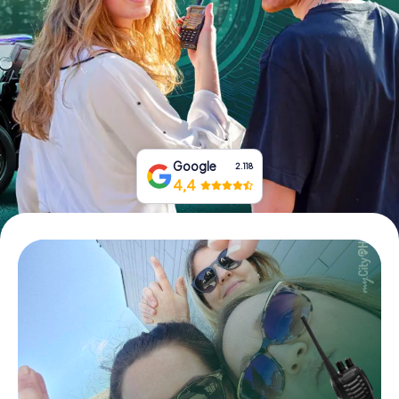
Boek tickets
Koop cadeaubonnen
Google
2.118
4,4