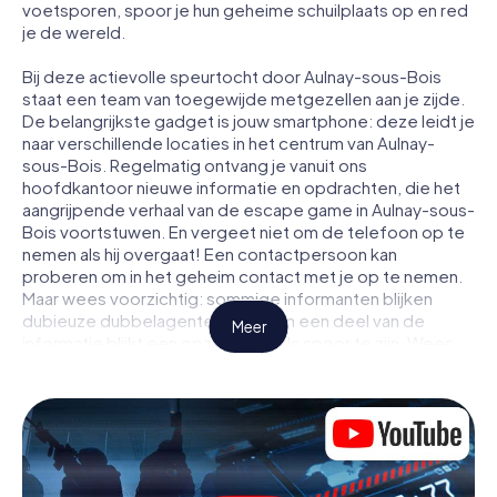
voetsporen, spoor je hun geheime schuilplaats op en red
je de wereld.
Bij deze actievolle speurtocht door Aulnay-sous-Bois
staat een team van toegewijde metgezellen aan je zijde.
De belangrijkste gadget is jouw smartphone: deze leidt je
naar verschillende locaties in het centrum van Aulnay-
sous-Bois. Regelmatig ontvang je vanuit ons
hoofdkantoor nieuwe informatie en opdrachten, die het
aangrijpende verhaal van de escape game in Aulnay-sous-
Bois voortstuwen. En vergeet niet om de telefoon op te
nemen als hij overgaat! Een contactpersoon kan
proberen om in het geheim contact met je op te nemen.
Maar wees voorzichtig: sommige informanten blijken
dubieuze dubbelagenten te zijn en een deel van de
Meer
informatie blijkt een opzettelijk vals spoor te zijn. Wees
op je hoede, trek de juiste conclusies en vooral: vertrouw
niemand!
Anders dan in een klassieke escaperoom in Aulnay-sous-
Bois zit je niet opgesloten in een kamer waaruit je jezelf
binnen een bepaald tijdvenster moet bevrijden. Met deze