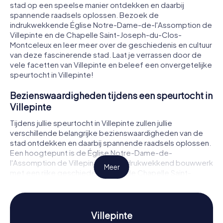
stad op een speelse manier ontdekken en daarbij
spannende raadsels oplossen. Bezoek de
indrukwekkende Église Notre-Dame-de-l'Assomption de
Villepinte en de Chapelle Saint-Joseph-du-Clos-
Montceleux en leer meer over de geschiedenis en cultuur
van deze fascinerende stad. Laat je verrassen door de
vele facetten van Villepinte en beleef een onvergetelijke
speurtocht in Villepinte!
Bezienswaardigheden tijdens een speurtocht in
Villepinte
Tijdens jullie speurtocht in Villepinte zullen jullie
verschillende belangrijke bezienswaardigheden van de
stad ontdekken en daarbij spannende raadsels oplossen.
Een hoogtepunt is de Église Notre-Dame-de-
l'Assomption de Villepinte, een indrukwekkend bouwwerk
Meer
met een rijke geschiedenis. Ook de Chapelle Saint-
Joseph-du-Clos-Montceleux is de moeite waard, met
haar charmante architectuur en historische betekenis. Een
andere interessante bestemming is de Chapelle de
l'hôpital Sainte-Marie de Villepinte, die jullie zal betoveren
Villepinte
met haar geschiedenis en cultureel erfgoed. Bij elke halte