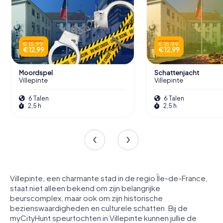
€ 15,99
€ 15,99
€ 12,99
€ 12,99
Moordspel
Schattenjacht
Villepinte
Villepinte
6 Talen
6 Talen
2,5 h
2,5 h
Villepinte, een charmante stad in de regio Île-de-France,
staat niet alleen bekend om zijn belangrijke
beurscomplex, maar ook om zijn historische
bezienswaardigheden en culturele schatten. Bij de
myCityHunt speurtochten in Villepinte kunnen jullie de