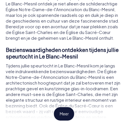
Le Blanc-Mesnil ontdek je niet alleen de schilderachtige
Église Notre-Dame-de-l'Annonciation du Blanc-Mesnil,
maar los je ook spannende raadsels op en duik je diep in
de geschiedenis en cultuur van deze fascinerende stad.
Bereid je voor op een avontuur dat je naar plekken zoals
de Église Saint-Charles en de Église du Sacré-Cœur
brengt en je de geheimen van Le Blanc-Mesnil onthult.
Bezienswaardigheden ontdekken tijdens jullie
speurtocht in Le Blanc-Mesnil
Tijdens jullie speurtocht in Le Blanc-Mesnil kom je langs
vele indrukwekkende bezienswaardigheden. De Église
Notre-Dame-de-l'Annonciation du Blanc-Mesnil is een
architectonisch hoogtepunt dat je zal betoveren met zijn
prachtige gevel en kunstzinnige glas-in-loodramen. Een
andere must-see is de Église Saint-Charles, die met zijn
elegante structuur en rustige interieur een moment van
bezinning biedt. Ook de Église du Sacré-Cœur is een
bezoek waard – zij valt op door haar eenvoudige
Meer
schoonheid en vredige sfeer. Op deze en andere
locaties los je spannende raadsels op en leer je meer