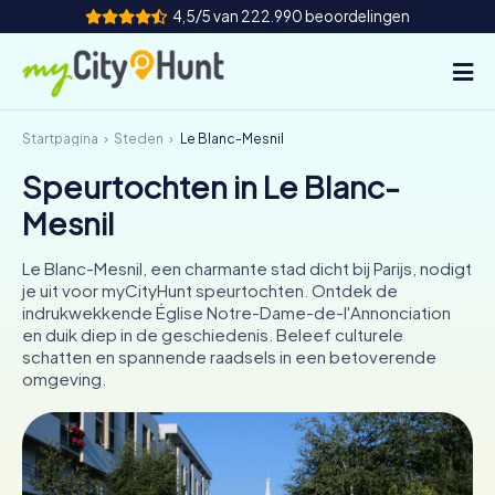
4,5/5 van 222.990 beoordelingen
Startpagina
Steden
Le Blanc-Mesnil
Hoe het werkt
Speurtochten in Le Blanc-
Steden
Mesnil
Tours
Le Blanc-Mesnil, een charmante stad dicht bij Parijs, nodigt
je uit voor myCityHunt speurtochten. Ontdek de
Teamevenement
indrukwekkende Église Notre-Dame-de-l'Annonciation
en duik diep in de geschiedenis. Beleef culturele
Tickets
schatten en spannende raadsels in een betoverende
omgeving.
INT
AT
CH
DE
ES
FR
UK
IE
IT
NL