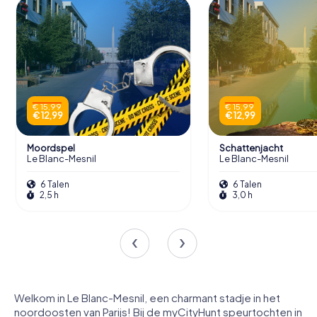
€ 15,99
€ 15,99
€ 12,99
€ 12,99
Moordspel
Schattenjacht
Le Blanc-Mesnil
Le Blanc-Mesnil
6 Talen
6 Talen
2,5 h
3,0 h
Welkom in Le Blanc-Mesnil, een charmant stadje in het
noordoosten van Parijs! Bij de myCityHunt speurtochten in