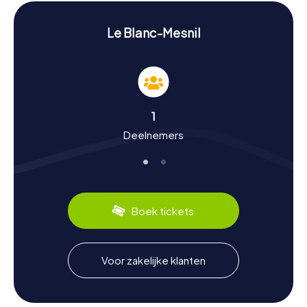
over de geschiedenis en betekenis van deze
bouwwerken.
Le Blanc-Mesnil
Geschiedenis en cultuur beleven tijdens een
speurtocht in Le Blanc-Mesnil
De myCityHunt speurtochten in Le Blanc-Mesnil bieden je
de kans om meer te weten te komen over de rijke
geschiedenis en cultuur van de stad. Le Blanc-Mesnil
1
werd voor het eerst vermeld in het jaar 1060 en is
Deelnemers
sindsdien uitgegroeid tot een levendige stad. Wist je dat
de stad tijdens de onrusten in november 2005 landelijke
bekendheid verwierf? Ook op cultureel gebied heeft Le
Blanc-Mesnil veel te bieden: de beroemde zanger Patrick
Hernandez, bekend van zijn hit "Born to Be Alive", komt uit
deze stad. Daarnaast staat Le Blanc-Mesnil bekend om
Boek tickets
zijn culinaire specialiteiten, zoals het heerlijke stokbrood
en de diverse kaassoorten die je in de lokale bakkerijen
en markten kunt proeven.
Voor zakelijke klanten
Na de speurtocht in Le Blanc-Mesnil de
omgeving verkennen