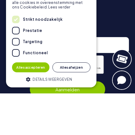
vind je hier:
https://www.mycityhunt.nl/hoe-werkt-het
.
alle cookies in overeenstemming met
ons Cookiebeleid.
Lees verder
Strikt noodzakelijk
Nieuwsbrief
Prestatie
Targeting
Functioneel
Alles accepteren
Alles afwijzen
DETAILS WEERGEVEN
Privacybeleid
Aanmelden
Strikt noodzakelijk
Prestatie
Targeting
Functioneel
Navigatie
Strikt noodzakelijke cookies maken de
kernfunctionaliteiten van de website
Tickets
mogelijk, zoals gebruikersaanmelding en
accountbeheer. De website kan niet goed