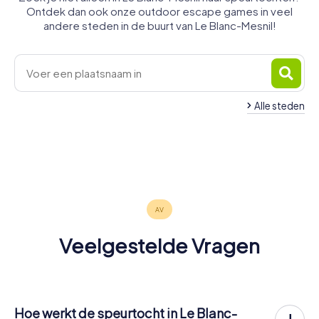
Ontdek dan ook onze outdoor escape games in veel
andere steden in de buurt van Le Blanc-Mesnil!
Alle steden
Les
Aulnay-
Pavillons-
Drancy
sous-Bois
Bobigny
Noisy-le-
Dugny
sous-Bois
Bondy
La
4 tours
4 tours
4 tours
Sevran
Gonesse
Sec
4 tours
4 tours
4 tours
beschikbaar
beschikbaar
beschikbaar
Courneuve
4 tours
4 tours
4 tours
beschikbaar
beschikbaar
beschikbaar
4,3
4 tours
beschikbaar
beschikbaar
beschikbaar
beschikbaar
Veelgestelde Vragen
Hoe werkt de speurtocht in Le Blanc-