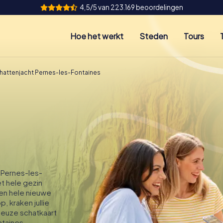
4,5/5 van 223.169 beoordelingen
Hoe het werkt
Steden
Tours
hattenjacht Pernes-les-Fontaines
 Pernes-les-
t hele gezin
een hele nieuwe
, kraken jullie
ieuze schatkaart
taines.