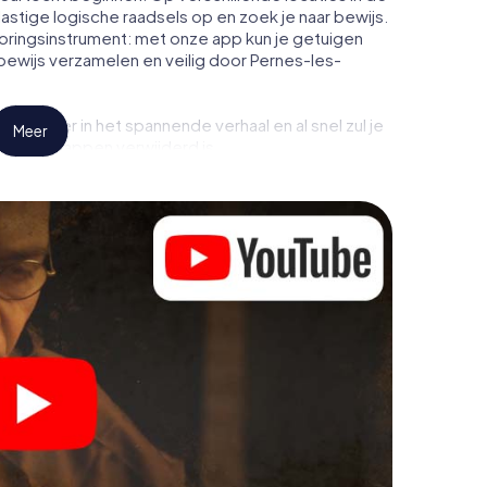
lastige logische raadsels op en zoek je naar bewijs.
oringsinstrument: met onze app kun je getuigen
bewijs verzamelen en veilig door Pernes-les-
ds dieper in het spannende verhaal en al snel zul je
Meer
 paar stappen verwijderd is.