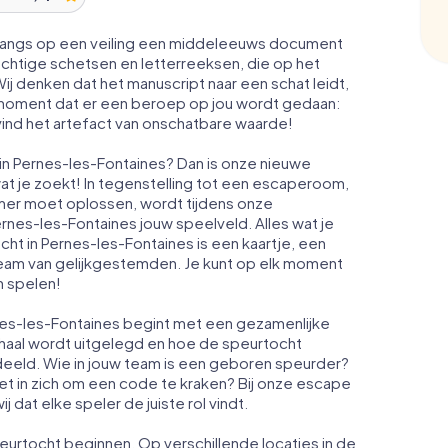
nlangs op een veiling een middeleeuws document
chtige schetsen en letterreeksen, die op het
j denken dat het manuscript naar een schat leidt,
et moment dat er een beroep op jou wordt gedaan:
ind het artefact van onschatbare waarde!
 in Pernes-les-Fontaines? Dan is onze nieuwe
t je zoekt! In tegenstelling tot een escaperoom,
amer moet oplossen, wordt tijdens onze
rnes-les-Fontaines jouw speelveld. Alles wat je
t in Pernes-les-Fontaines is een kaartje, een
am van gelijkgestemden. Je kunt op elk moment
n spelen!
es-les-Fontaines begint met een gezamenlijke
erhaal wordt uitgelegd en hoe de speurtocht
deeld. Wie in jouw team is een geboren speurder?
het in zich om een code te kraken? Bij onze escape
dat elke speler de juiste rol vindt.
eurtocht beginnen. Op verschillende locaties in de