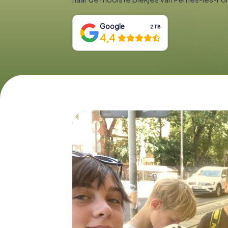
Google
2.118
4,4