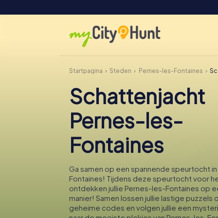
Startpagina
Steden
Pernes-les-Fontaines
Sc
Schattenjacht
Pernes-les-
Fontaines
Ga samen op een spannende speurtocht in
Fontaines! Tijdens deze speurtocht voor he
ontdekken jullie Pernes-les-Fontaines op 
manier! Samen lossen jullie lastige puzzels op
geheime codes en volgen jullie een myster
naar de mooiste plekjes van Pernes-les-Fon