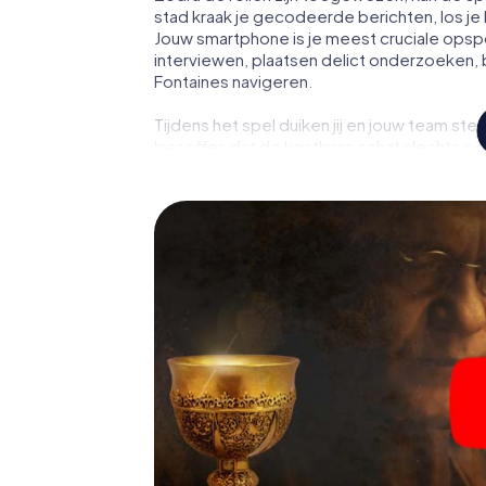
stad kraak je gecodeerde berichten, los je 
Jouw smartphone is je meest cruciale opsp
interviewen, plaatsen delict onderzoeken, 
Fontaines navigeren.
Tijdens het spel duiken jij en jouw team stee
beseffen dat de kostbare schat slechts een