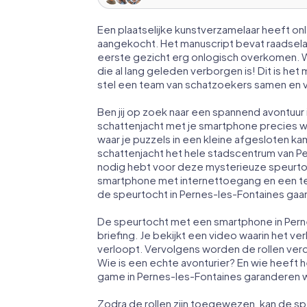
Een plaatselijke kunstverzamelaar heeft o
aangekocht. Het manuscript bevat raadsela
eerste gezicht erg onlogisch overkomen. Wi
die al lang geleden verborgen is! Dit is h
stel een team van schatzoekers samen en v
Ben jij op zoek naar een spannend avontuur
schattenjacht met je smartphone precies wa
waar je puzzels in een kleine afgesloten k
schattenjacht het hele stadscentrum van Pe
nodig hebt voor deze mysterieuze speurtoch
smartphone met internettoegang en een te
de speurtocht in Pernes-les-Fontaines gaa
De speurtocht met een smartphone in Pern
briefing. Je bekijkt een video waarin het v
verloopt. Vervolgens worden de rollen ver
Wie is een echte avonturier? En wie heeft 
game in Pernes-les-Fontaines garanderen wij 
Zodra de rollen zijn toegewezen, kan de sp