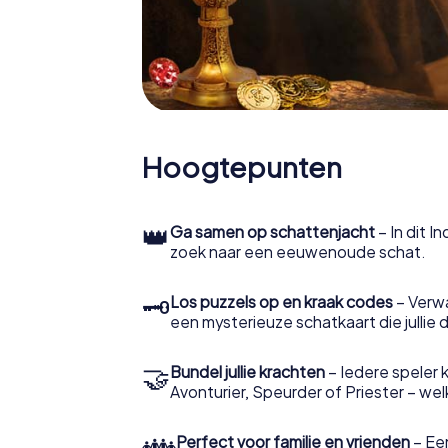
Hoogtepunten
👑
Ga samen op schattenjacht
– In dit I
zoek naar een eeuwenoude schat.
🗝
Los puzzels op en kraak codes
– Verw
een mysterieuze schatkaart die jullie 
🤝
Bundel jullie krachten
– Iedere speler ki
Avonturier, Speurder of Priester – welke 
👪
Perfect voor familie en vrienden
– Een