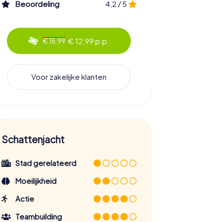
Beoordeling
4,2 / 5
€ 12,99 p.p.
€ 15,99
Voor zakelijke klanten
Schattenjacht
Stad gerelateerd
Moeilijkheid
Actie
Teambuilding