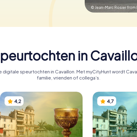
© Jean-Marc Rosier from 
peurtochten in Cavaill
digitale speurtochten in Cavaillon. Met myCityHunt wordt Cavai
familie, vrienden of collega’s.
4,2
4,7