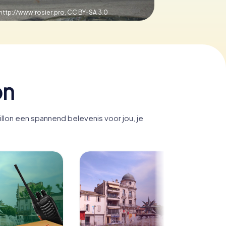
http://www.rosier.pro,
CC BY-SA 3.0
on
llon een spannend belevenis voor jou, je