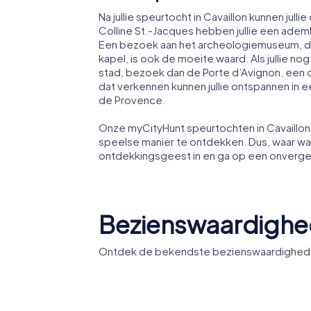
Na jullie speurtocht in Cavaillon kunnen ju
Colline St.-Jacques hebben jullie een ade
Een bezoek aan het archeologiemuseum, da
kapel, is ook de moeite waard. Als jullie n
stad, bezoek dan de Porte d’Avignon, een o
dat verkennen kunnen jullie ontspannen in 
de Provence.
Onze myCityHunt speurtochten in Cavaillon 
speelse manier te ontdekken. Dus, waar wach
ontdekkingsgeest in en ga op een onvergete
Bezienswaardighed
Ontdek de bekendste bezienswaardigheden v
Cathédrale
Notre-Dame-et-
Saint-Véran de
Synagog
Cavaillon
Cavaillo