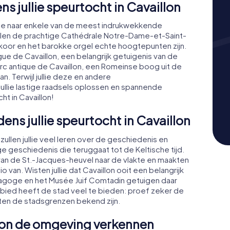
s jullie speurtocht in Cavaillon
llie naar enkele van de meest indrukwekkende
ullen de prachtige Cathédrale Notre-Dame-et-Saint-
oor en het barokke orgel echte hoogtepunten zijn.
ue de Cavaillon, een belangrijk getuigenis van de
rc antique de Cavaillon, een Romeinse boog uit de
aan. Terwijl jullie deze en andere
llie lastige raadsels oplossen en spannende
t in Cavaillon!
ens jullie speurtocht in Cavaillon
, zullen jullie veel leren over de geschiedenis en
ge geschiedenis die teruggaat tot de Keltische tijd.
an de St.-Jacques-heuvel naar de vlakte en maakten
van. Wisten jullie dat Cavaillon ooit een belangrijk
agoge en het Musée Juif Comtadin getuigen daar
ebied heeft de stad veel te bieden: proef zeker de
ten de stadsgrenzen bekend zijn.
llon de omgeving verkennen