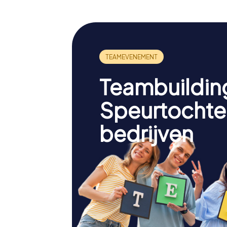
Teambuildin
Speurtochte
bedrijven