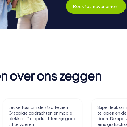
Boek teamevenement
en over ons zeggen
Leuke tour om de stad te zien.
Super leuk om 
Grappige opdrachten en mooie
te lopen en d
plekken. De opdrachten zijn goed
doen. De app 
uit te voeren.
en is grafisch 