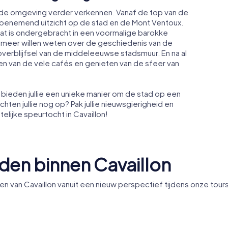
llie de omgeving verder verkennen. Vanaf de top van de
mbenemend uitzicht op de stad en de Mont Ventoux.
t is ondergebracht in een voormalige barokke
og meer willen weten over de geschiedenis van de
verblijfsel van de middeleeuwse stadsmuur. En na al
een van de vele cafés en genieten van de sfeer van
bieden jullie een unieke manier om de stad op een
ten jullie nog op? Pak jullie nieuwsgierigheid en
lijke speurtocht in Cavaillon!
en binnen Cavaillon
an Cavaillon vanuit een nieuw perspectief tijdens onze tours
e van
Hôpital de
n
Cavaillon