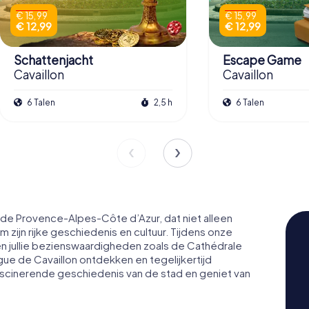
€ 15,99
€ 15,99
€ 12,99
€ 12,99
Schattenjacht
Escape Game
Cavaillon
Cavaillon
6 Talen
2,5 h
6 Talen
n de Provence-Alpes-Côte d’Azur, dat niet alleen
zijn rijke geschiedenis en cultuur. Tijdens onze
en jullie bezienswaardigheden zoals de Cathédrale
e de Cavaillon ontdekken en tegelijkertijd
ascinerende geschiedenis van de stad en geniet van