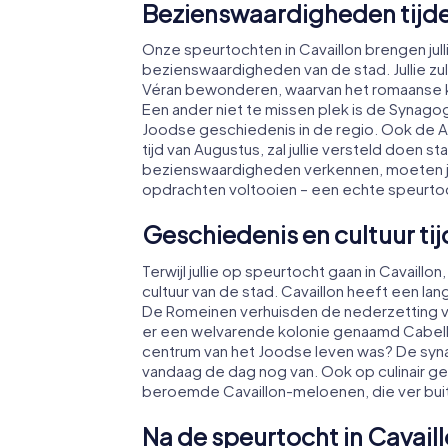
Bezienswaardigheden tijden
Onze speurtochten in Cavaillon brengen ju
bezienswaardigheden van de stad. Jullie z
Véran bewonderen, waarvan het romaanse k
Een ander niet te missen plek is de Synagog
Joodse geschiedenis in de regio. Ook de A
tijd van Augustus, zal jullie versteld doen st
bezienswaardigheden verkennen, moeten ju
opdrachten voltooien – een echte speurtoch
Geschiedenis en cultuur tijd
Terwijl jullie op speurtocht gaan in Cavaillon
cultuur van de stad. Cavaillon heeft een lan
De Romeinen verhuisden de nederzetting v
er een welvarende kolonie genaamd Cabellio 
centrum van het Joodse leven was? De syn
vandaag de dag nog van. Ook op culinair g
beroemde Cavaillon-meloenen, die ver bui
Na de speurtocht in Cavai