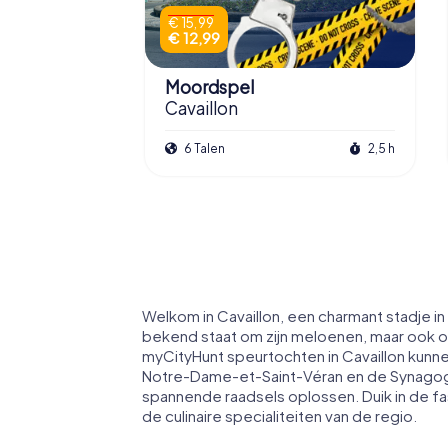
€ 15,99
€ 12,99
Moordspel
Cavaillon
6 Talen
2,5 h
Welkom in Cavaillon, een charmant stadje i
bekend staat om zijn meloenen, maar ook om 
myCityHunt speurtochten in Cavaillon kunn
Notre-Dame-et-Saint-Véran en de Synagogu
spannende raadsels oplossen. Duik in de f
de culinaire specialiteiten van de regio.