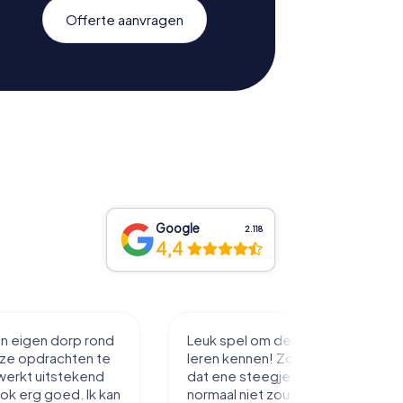
Offerte aanvragen
Google
2.118
4,4
in eigen dorp rond
Leuk spel om de stad mee te
eze opdrachten te
leren kennen! Zo loop je toch net
werkt uitstekend
dat ene steegje in je je misschien
ook erg goed. Ik kan
normaal niet zou inlopen.