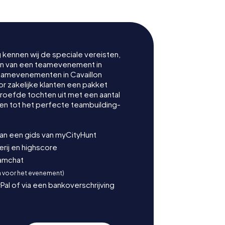
g kennen wij de speciale vereisten,
nen van een teamevenement in
teamevenementen in Cavaillon
 zakelijke klanten een pakket
proefde tochten uit met een aantal
en tot het perfecte teambuilding-
van een gids van myCityHunt
ij en highscore
eamchat
n voor het evenement)
Pal of via een bankoverschrijving