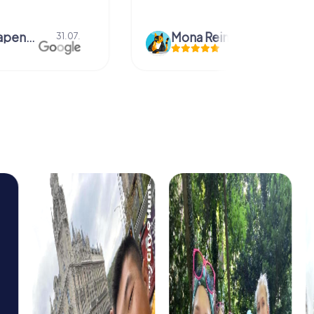
bmm grapendaal
Mona Reinders
31.07.
09.06.