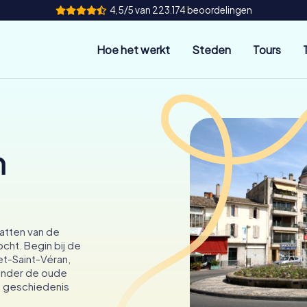
4,5/5 van 223.174 beoordelingen
Hoe het werkt
Steden
Tours
n
hatten van de
cht. Begin bij de
t-Saint-Véran,
onder de oude
e geschiedenis