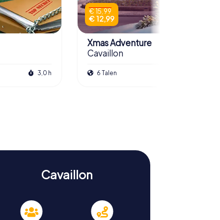
€ 15,99
€ 12,99
Xmas Adventure
Cavaillon
3,0 h
6 Talen
2,5 h
Cavaillon