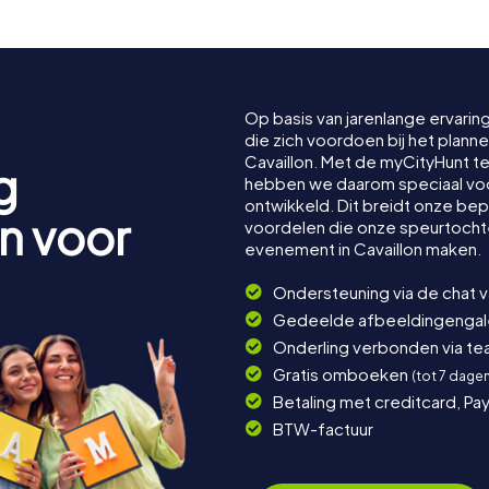
Op basis van jarenlange ervarin
die zich voordoen bij het plan
Cavaillon. Met de myCityHunt 
g
hebben we daarom speciaal voor
ontwikkeld. Dit breidt onze be
n voor
voordelen die onze speurtocht
evenement in Cavaillon maken.
Ondersteuning via de chat 
Gedeelde afbeeldingengaler
Onderling verbonden via t
Gratis omboeken
(tot 7 dage
Betaling met creditcard, Pay
BTW-factuur