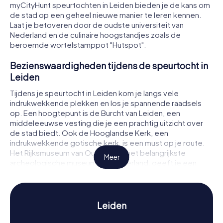
myCityHunt speurtochten in Leiden bieden je de kans om
de stad op een geheel nieuwe manier te leren kennen.
Laat je betoveren door de oudste universiteit van
Nederland en de culinaire hoogstandjes zoals de
beroemde wortelstamppot "Hutspot".
Bezienswaardigheden tijdens de speurtocht in
Leiden
Tijdens je speurtocht in Leiden kom je langs vele
indrukwekkende plekken en los je spannende raadsels
op. Een hoogtepunt is de Burcht van Leiden, een
middeleeuwse vesting die je een prachtig uitzicht over
de stad biedt. Ook de Hooglandse Kerk, een
indrukwekkende gotische kerk, is een must op je route.
Het Rijksmuseum van Oudheden, het belangrijkste
Meer
archeologische museum van Nederland, geeft je een
fascinerend inzicht in de geschiedenis van de oudheid.
Deze en vele andere bezienswaardigheden maken de
speurtocht in Leiden tot een onvergetelijke ervaring.
Leiden
Geschiedenis en cultuur tijdens de speurtocht