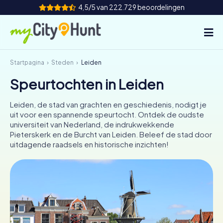
4,5/5 van 222.729 beoordelingen
Startpagina
Steden
Leiden
Hoe het werkt
Speurtochten in Leiden
Steden
Leiden, de stad van grachten en geschiedenis, nodigt je
Tours
uit voor een spannende speurtocht. Ontdek de oudste
universiteit van Nederland, de indrukwekkende
Pieterskerk en de Burcht van Leiden. Beleef de stad door
Teamevenement
uitdagende raadsels en historische inzichten!
Tickets
INT
AT
CH
DE
ES
FR
UK
IE
IT
NL