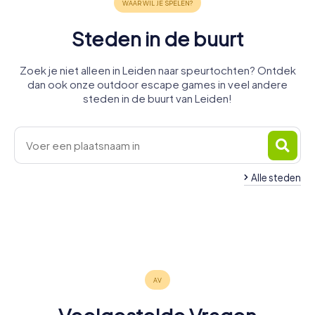
Steden in de buurt
Zoek je niet alleen in Leiden naar speurtochten? Ontdek
dan ook onze outdoor escape games in veel andere
steden in de buurt van Leiden!
Alle steden
Leiderdorp
Oegstgeest
Wassenaar
Leidschendam-
Katwijk
Sassenheim
Benthuizen
4 tours
4 tours
4 tours
Noordwijk
Voorburg
Zoetermeer
4 tours
4 tours
4 tours
beschikbaar
beschikbaar
beschikbaar
Noordwijkerhout
4 tours
4 tours
4 tours
beschikbaar
beschikbaar
beschikbaar
4,6
4,4
4 tours
beschikbaar
beschikbaar
beschikbaar
4,3
beschikbaar
4,4
4,7
4,5