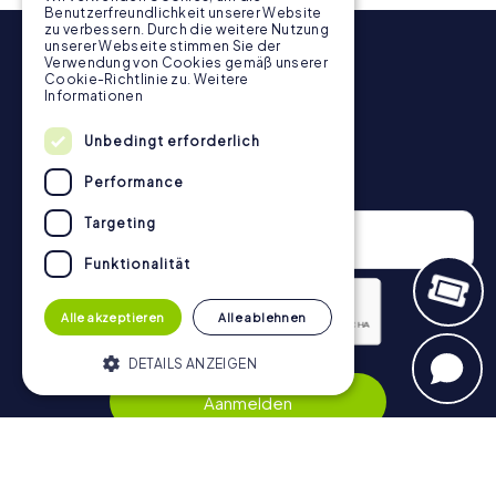
Benutzerfreundlichkeit unserer Website
topscorelijst informatie over jouw algemene
zu verbessern. Durch die weitere Nutzung
rangschikking.
unserer Webseite stimmen Sie der
Verwendung von Cookies gemäß unserer
Meer informatie over het verloop van onze speurtocht
Cookie-Richtlinie zu.
Weitere
vind je hier:
https://www.mycityhunt.nl/hoe-werkt-het
.
Informationen
Unbedingt erforderlich
Nieuwsbrief
Performance
Targeting
Funktionalität
Alle akzeptieren
Alle ablehnen
DETAILS ANZEIGEN
Privacybeleid
Aanmelden
Unbedingt erforderlich
Performance
Targeting
Funktionalität