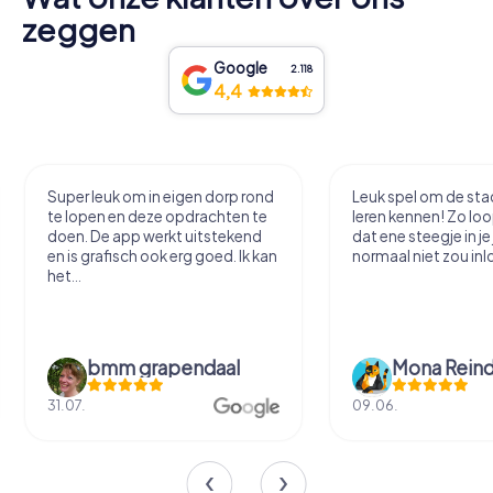
zeggen
Google
2.118
4,4
Super leuk om in eigen dorp rond
Leuk spel om de sta
te lopen en deze opdrachten te
leren kennen! Zo loo
doen. De app werkt uitstekend
dat ene steegje in je
en is grafisch ook erg goed. Ik kan
normaal niet zou inl
het...
bmm grapendaal
Mona Reind
31.07.
09.06.