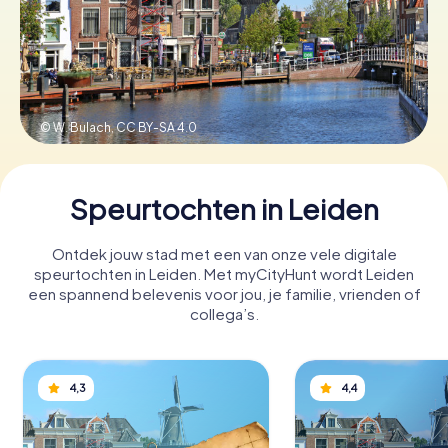
Boek tickets
© W. Bulach,
CC BY-SA 4.0
Koop cadeaubonnen
Speurtochten in Leiden
Ontdek jouw stad met een van onze vele digitale
speurtochten in Leiden. Met myCityHunt wordt Leiden
een spannend belevenis voor jou, je familie, vrienden of
collega’s.
4,3
4,4