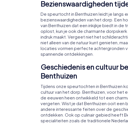
Bezienswaardigheden tijde
De speurtocht in Benthuizen leidt je lang
bezienswaardigheden van het dorp. Een ho
van Benthuizen dat een inkijkje biedt in de t
oplost, kun je ook de charmante dorpskerk 
indruk maakt. Vergeet niet het schilderac
niet alleen van de natuur kunt genieten, m
locaties vormen perfecte achtergronden vo
spannende ontdekkingen.
Geschiedenis en cultuur be
Benthuizen
Tijdens onze speurtochten in Benthuizen k
cultuur van het dorp. Benthuizen, voor he
de eeuwen heen ontwikkeld tot een charmant
vergeten. Wist je dat Benthuizen ooit een b
andere interessante feiten over de geschie
ontdekken. Ook op culinair gebied heeft Be
specialiteiten zoals de traditionele Neder