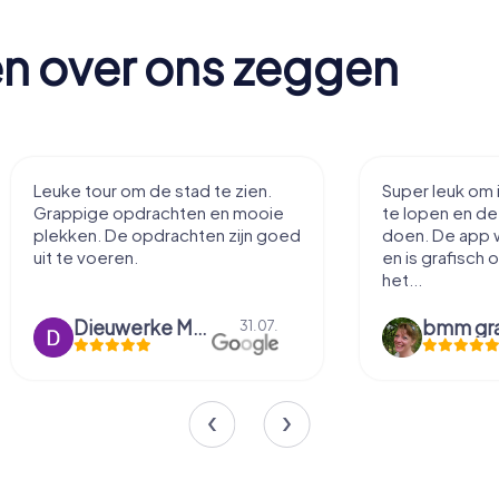
en over ons zeggen
Leuke tour om de stad te zien.
Super leuk om 
Grappige opdrachten en mooie
te lopen en d
plekken. De opdrachten zijn goed
doen. De app 
uit te voeren.
en is grafisch 
het...
Dieuwerke Meerlo
31.07.