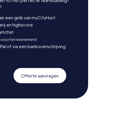
en tot het perfecte teambuilding-
n.
van een gids van myCityHunt
ij en highscore
eamchat
n voor het evenement)
Pal of via een bankoverschrijving
Offerte aanvragen