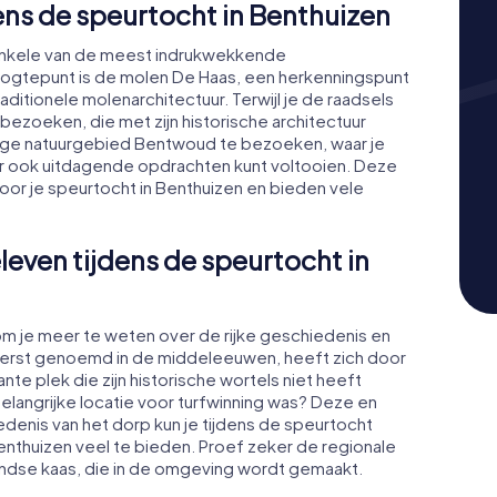
ns de speurtocht in Benthuizen
s enkele van de meest indrukwekkende
ogtepunt is de molen De Haas, een herkenningspunt
raditionele molenarchitectuur. Terwijl je de raadsels
bezoeken, die met zijn historische architectuur
htige natuurgebied Bentwoud te bezoeken, waar je
aar ook uitdagende opdrachten kunt voltooien. Deze
or je speurtocht in Benthuizen en bieden vele
leven tijdens de speurtocht in
om je meer te weten over de rijke geschiedenis en
t eerst genoemd in de middeleeuwen, heeft zich door
e plek die zijn historische wortels niet heeft
elangrijke locatie voor turfwinning was? Deze en
denis van het dorp kun je tijdens de speurtocht
nthuizen veel te bieden. Proef zeker de regionale
landse kaas, die in de omgeving wordt gemaakt.