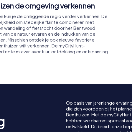
uizen de omgeving verkennen
en kun je de omliggende regio verder verkennen. De
ijkheid om stedelijke flair te combineren met
is een wandeling of fietstocht door het Bentwoud
st van de natuur ervaren en de indrukken van de
en. Misschien ontdek je ook nieuwe favoriete
Benthuizen wilt verkennen. De myCityHunt-
rfecte mix van avontuur, ontdekking en ontspanning.
Op basis van jarenlange ervarin
die zich voordoen bij het plan
Benthuizen. Met de myCityHun
g
hebben we daarom speciaal voor
ontwikkeld. Dit breidt onze be