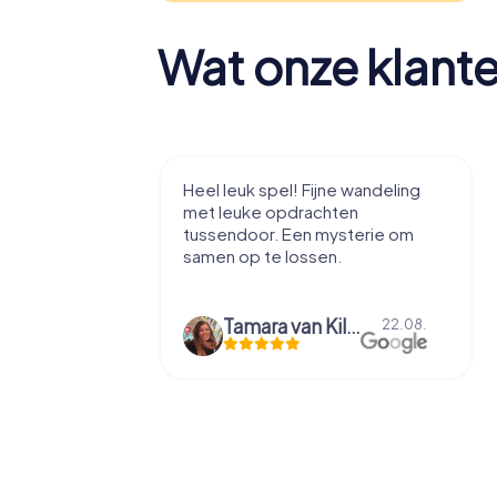
Wat onze klant
tad te leren
Heel leuk spel! Fijne wandeling
zzels, voor
met leuke opdrachten
tussendoor. Een mysterie om
samen op te lossen.
axime Entrop-Thelen
Tamara van Kilsdonk
10.09.
22.08.