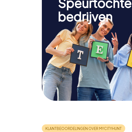
Speurtochte
bedrijven