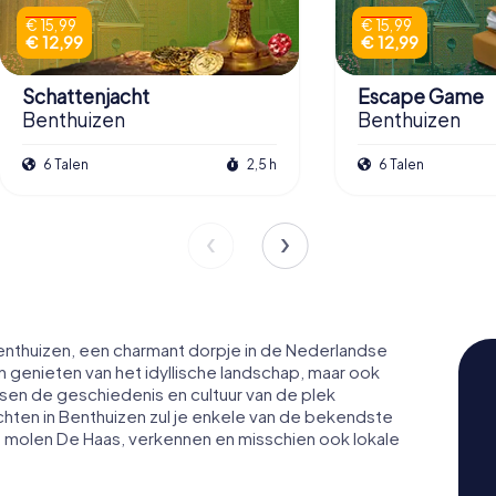
€ 15,99
€ 15,99
€ 12,99
€ 12,99
Schattenjacht
Escape Game
Benthuizen
Benthuizen
6 Talen
2,5 h
6 Talen
nthuizen, een charmant dorpje in de Nederlandse
een genieten van het idyllische landschap, maar ook
en de geschiedenis en cultuur van de plek
hten in Benthuizen zul je enkele van de bekendste
 molen De Haas, verkennen en misschien ook lokale