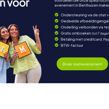
n voor
voordelen die onze speurtocht
evenement in Benthuizen make
Ondersteuning via de chat 
Gedeelde afbeeldingengaler
Onderling verbonden via t
Gratis omboeken
(tot 7 dage
Betaling met creditcard, Pay
BTW-factuur
Boek teamevenement