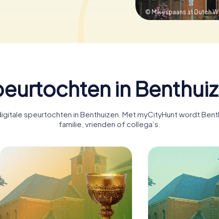
© Mikespaans at Dutch W
eurtochten in Benthui
igitale speurtochten in Benthuizen. Met myCityHunt wordt Benth
familie, vrienden of collega’s.