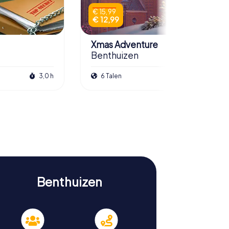
€ 15,99
€ 12,99
Xmas Adventure
Benthuizen
3,0 h
6 Talen
2,5 h
Benthuizen