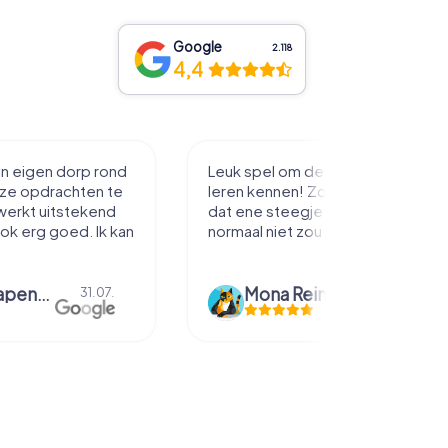
Google
2.118
4,4
in eigen dorp rond
Leuk spel om de stad mee te
eze opdrachten te
leren kennen! Zo loop je toch net
werkt uitstekend
dat ene steegje in je je misschien
ook erg goed. Ik kan
normaal niet zou inlopen.
bmm grapendaal
Mona Reinders
31.07.
09.06.