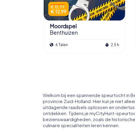
€ 15,99
€ 12,99
Moordspel
Benthuizen
6 Talen
2,5 h
Welkom bij een spannende speurtocht in Be
provincie Zuid-Holland. Hier kun je niet all
uitdagende raadsels oplossen en ondertuss
ontdekken. Tijdens je myCityHunt-speurtoc
bezienswaardigheden, zoals de historische
culinaire specialiteiten leren kennen.