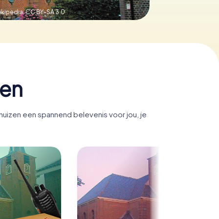
ikipedia,
CC BY-SA 3.0
zen
uizen een spannend belevenis voor jou, je