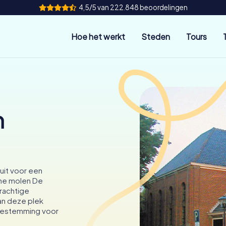
4,5/5 van 222.848 beoordelingen
Hoe het werkt
Steden
Tours
n
 uit voor een
che molen De
erachtige
an deze plek
 bestemming voor