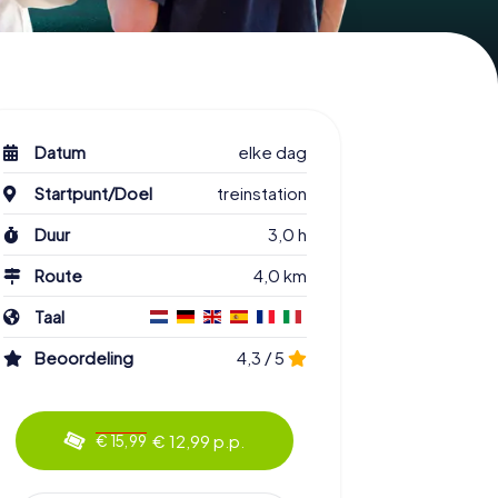
Datum
elke dag
Startpunt/Doel
treinstation
Duur
3,0 h
Route
4,0 km
Taal
Beoordeling
4,3 / 5
€ 12,99 p.p.
€ 15,99