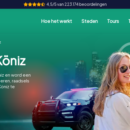
4,5/5 van 223.174 beoordelingen
Hoe het werkt
Steden
Tours
z
öniz
iz en word een
feren, raadsels
öniz te