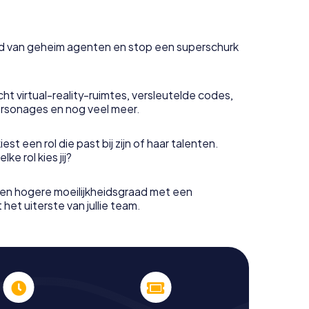
uid van geheim agenten en stop een superschurk
ht virtual-reality-ruimtes, versleutelde codes,
rsonages en nog veel meer.
est een rol die past bij zijn of haar talenten.
e rol kies jij?
en hogere moeilijkheidsgraad met een
het uiterste van jullie team.