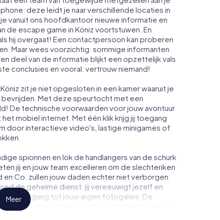
phone: deze leidt je naar verschillende locaties in
je vanuit ons hoofdkantoor nieuwe informatie en
van de escape game in Köniz voortstuwen. En
ls hij overgaat! Een contactpersoon kan proberen
men. Maar wees voorzichtig: sommige informanten
n deel van de informatie blijkt een opzettelijk vals
iste conclusies en vooral: vertrouw niemand!
öniz zit je niet opgesloten in een kamer waaruit je
t bevrijden. Met deze speurtocht met een
ld! De technische voorwaarden voor jouw avontuur
et mobiel internet. Met één klik krijg jij toegang
om door interactieve video's, lastige minigames of
okken.
dige spionnen en lok de handlangers van de schurk
ten jij en jouw team excelleren om de slechteriken
d en Co. zullen jouw daden echter niet verborgen
rond de geheime dienst: jij vereeuwigt jezelf en
krijg toegang tot jouw eigen fotogalerij. De
Meer
z in jouw eigen persoonlijke avonturenspeeltuin.
ge en geheime agenten en verander Köniz in een