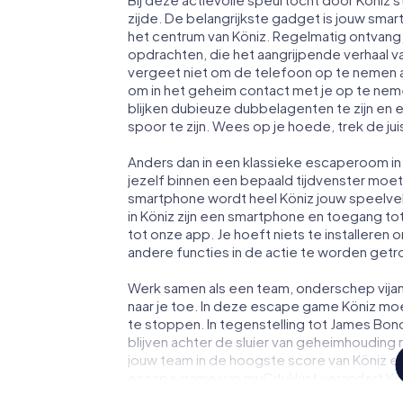
zijde. De belangrijkste gadget is jouw smart
het centrum van Köniz. Regelmatig ontvang 
opdrachten, die het aangrijpende verhaal 
vergeet niet om de telefoon op te nemen a
om in het geheim contact met je op te ne
blijken dubieuze dubbelagenten te zijn en ee
spoor te zijn. Wees op je hoede, trek de ju
Anders dan in een klassieke escaperoom in K
jezelf binnen een bepaald tijdvenster moe
smartphone wordt heel Köniz jouw speelve
in Köniz zijn een smartphone en toegang tot h
tot onze app. Je hoeft niets te installeren 
andere functies in de actie te worden getr
Werk samen als een team, onderschep vijan
naar je toe. In deze escape game Köniz moe
te stoppen. In tegenstelling tot James Bon
blijven achter de sluier van geheimhouding 
jouw team in de hoogste score van Köniz en 
escape game van myCityHunt verandert Köni
Koop je tickets voor de wereld van spiona