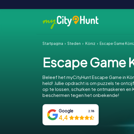
Startpagina
Steden
Köniz
Escape Game Köni
Escape Game K
Beleef het myCityHunt Escape Game in Kön
held! Jullie opdracht is om puzzels te ontcij
op te lossen, schurken te ontmaskeren en K
beschermen tegen het onbekende!
Google
2.118
4,4