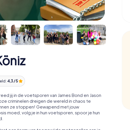
öniz
eld:
4,3 / 5
eed jij in de voetsporen van James Bond en Jason
ze criminelen dreigen de wereld in chaos te
t kunnen ze stoppen! Gewapend met jouw
osis moed, volg je in hun voetsporen, spoor je hun
d.
staat een team van toegewijde metgezellen aan je