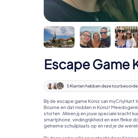
Escape Game K
5 Klanten hebben deze tour beoorde
Bij de escape game Köniz van myCityHunt tr
Bourne en dat midden in Köniz! Meedogenlo
storten. Alleen jij en jouw speciale krach
smartphone, vindingrijkheid en een flinke d
geheime schuilplaats op en red je de werel
Bij deze actievolle speurtocht door Köniz 