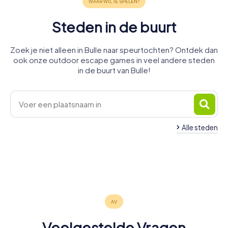
Steden in de buurt
Zoek je niet alleen in Bulle naar speurtochten? Ontdek dan
ook onze outdoor escape games in veel andere steden
in de buurt van Bulle!
Alle steden
La Tour-de-
Bussigny-
Yverdon-
Trême
Fribourg
Montreux
près-
Vevey
Lausanne
les-Bains
4 tours
4 tours
4 tours
Renens
Lausanne
Monthey
4 tours
4 tours
4 tours
beschikbaar
beschikbaar
beschikbaar
Neuchâtel
4 tours
4 tours
4 tours
beschikbaar
beschikbaar
beschikbaar
4,5
4,3
4 tours
beschikbaar
beschikbaar
beschikbaar
4,5
4,5
4,4
beschikbaar
4,3
4,4
Veelgestelde Vragen