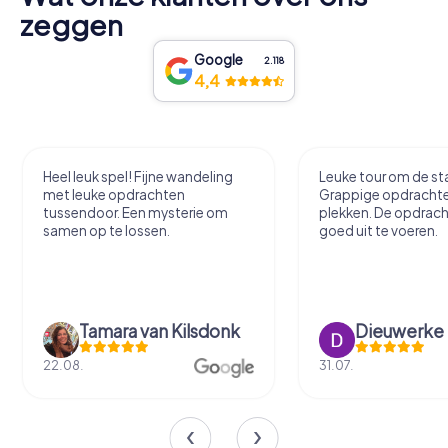
zeggen
Google
2.118
4,4
Heel leuk spel! Fijne wandeling
Leuke tour om de sta
met leuke opdrachten
Grappige opdracht
tussendoor. Een mysterie om
plekken. De opdrach
samen op te lossen.
goed uit te voeren.
Tamara van Kilsdonk
Dieuwerke
22.08.
31.07.