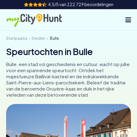
4,5/5 van 222.729 beoordelingen
Startpagina
Steden
Bulle
Hoe het werkt
Speurtochten in Bulle
Steden
Bulle, een stad vol geschiedenis en cultuur, wacht op jullie
Tours
voor een spannende speurtocht. Ontdek het
majestueuze Baillival-kasteel en de indrukwekkende
Saint-Pierre-aux-Liens-parochiekerk. Beleef de traditie
Teamevenement
van de beroemde Gruyère-kaas en duik in het rijke
verleden van deze betoverende stad.
Tickets
INT
AT
CH
DE
ES
FR
UK
IE
IT
NL