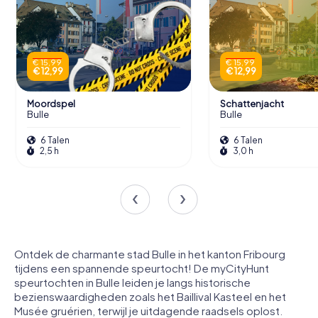
€ 15,99
€ 15,99
€ 12,99
€ 12,99
Moordspel
Schattenjacht
Bulle
Bulle
6 Talen
6 Talen
2,5 h
3,0 h
Ontdek de charmante stad Bulle in het kanton Fribourg
tijdens een spannende speurtocht! De myCityHunt
speurtochten in Bulle leiden je langs historische
bezienswaardigheden zoals het Baillival Kasteel en het
Musée gruérien, terwijl je uitdagende raadsels oplost.