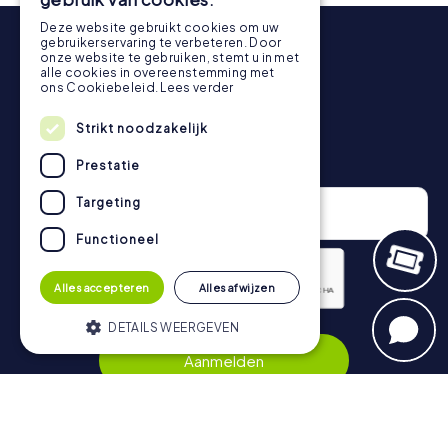
rangschikking.
Deze website gebruikt cookies om uw
Meer informatie over het verloop van onze speurtocht
gebruikerservaring te verbeteren. Door
onze website te gebruiken, stemt u in met
vind je hier:
https://www.mycityhunt.nl/hoe-werkt-het
.
alle cookies in overeenstemming met
ons Cookiebeleid.
Lees verder
Strikt noodzakelijk
Nieuwsbrief
Prestatie
Targeting
Functioneel
Alles accepteren
Alles afwijzen
DETAILS WEERGEVEN
Privacybeleid
Aanmelden
Strikt noodzakelijk
Prestatie
Targeting
Functioneel