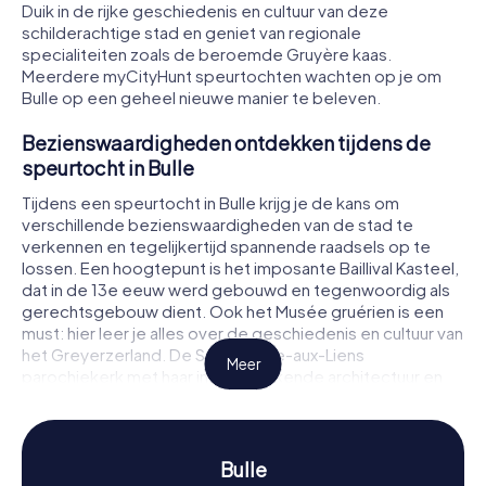
Duik in de rijke geschiedenis en cultuur van deze
schilderachtige stad en geniet van regionale
specialiteiten zoals de beroemde Gruyère kaas.
Meerdere myCityHunt speurtochten wachten op je om
Bulle op een geheel nieuwe manier te beleven.
Bezienswaardigheden ontdekken tijdens de
speurtocht in Bulle
Tijdens een speurtocht in Bulle krijg je de kans om
verschillende bezienswaardigheden van de stad te
verkennen en tegelijkertijd spannende raadsels op te
lossen. Een hoogtepunt is het imposante Baillival Kasteel,
dat in de 13e eeuw werd gebouwd en tegenwoordig als
gerechtsgebouw dient. Ook het Musée gruérien is een
must: hier leer je alles over de geschiedenis en cultuur van
het Greyerzerland. De Saint-Pierre-aux-Liens
Meer
parochiekerk met haar indrukwekkende architectuur en
het Kapucijnenklooster met de Notre-Dame-de-
Compassion kapel zijn andere stops die je tijdens je
speurtocht in Bulle kunt ontdekken.
Bulle