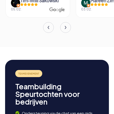
Tim-Willi Sakowski
Mareen Zim
05.02.
03.02.
Teambuilding
Speurtochten voor
bedrijven
Ondersteuning via de chat van een gids