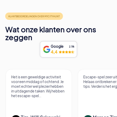
Wat onze klanten over ons
zeggen
Google
2.118
4,4
Het is een geweldige activiteit
Escape-spel zeer uitd
voor een middag of ochtend. Je
Helaas ontbreken er ee
moet echter wel plezier hebben
tips. Verder is het erg le
in uitdagende taken. Wij hebben
het escape-spel...