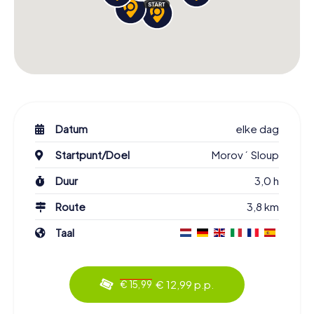
Datum
elke dag
Startpunt/Doel
Morový Sloup
Duur
3,0 h
Route
3,8 km
Taal
€ 12,99 p.p.
€ 15,99