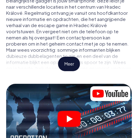
belangrijkste gadget is jouw smartphone: deze leidt je
naar verschillende locaties in het centrum van Hradec
Králové. Regelmatig ontvang je vanuit ons hoofdkantoor
nieuwe informatie en opdrachten, die het aangrijpende
verhaal van de escape game in Hradec Králové
voortstuwen. En vergeet niet om de telefoon op te
nemen als hij overgaat! Een contactpersoon kan
proberen om in het geheim contact met je op te nemen.
Maar wees voorzichtig: sommige informanten blijken
dubieuze dubbelagenten te zijn en een deel van de
informatie blijkt een opzettelijk vals spoor te zijn. Wees
Meer
op je hoede, trek de juiste conclusies en vooral: vertrouw
niemand!
Anders dan in een klassieke escaperoom in Hradec
Králové zit je niet opgesloten in een kamer waaruit je
jezelf binnen een bepaald tijdvenster moet bevrijden.
Met deze speurtocht met een smartphone wordt heel
Hradec Králové jouw speelveld! De technische
voorwaarden voor jouw avontuur in Hradec Králové zijn
een smartphone en toegang tot het mobiel internet. Met
één klik krijg jij toegang tot onze app. Je hoeft niets te
installeren om door interactieve video's, lastige