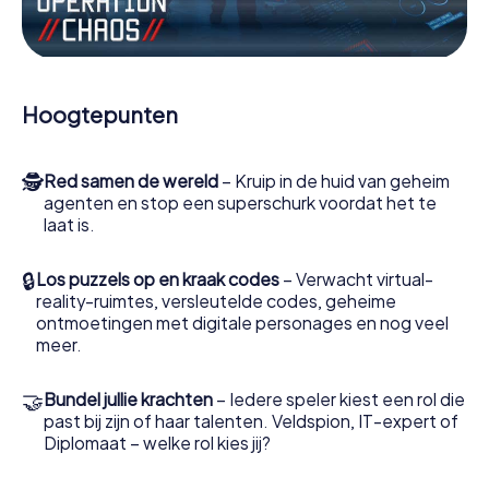
minigames of andere functies in de actie te worden
getrokken.
Werk samen als een team, onderschep vijandige
spionnen en lok de handlangers van de schurk naar je toe.
Hoogtepunten
In deze escape game Hradec Králové moeten jij en jouw
team excelleren om de slechteriken te stoppen. In
tegenstelling tot James Bond en Co. zullen jouw daden
🕵
Red samen de wereld
– Kruip in de huid van geheim
echter niet verborgen blijven achter de sluier van
agenten en stop een superschurk voordat het te
geheimhouding rond de geheime dienst: jij vereeuwigt
laat is.
jezelf en jouw team in de hoogste score van Hradec
Králové en krijg toegang tot jouw eigen fotogalerij. De
escape game van myCityHunt verandert Hradec Králové
🔒
Los puzzels op en kraak codes
– Verwacht virtual-
in jouw eigen persoonlijke avonturenspeeltuin. Koop je
reality-ruimtes, versleutelde codes, geheime
tickets voor de wereld van spionage en geheime
ontmoetingen met digitale personages en nog veel
agenten en verander Hradec Králové in een escaperoom
meer.
in de buitenlucht!
🤝
Bundel jullie krachten
– Iedere speler kiest een rol die
past bij zijn of haar talenten. Veldspion, IT-expert of
Diplomaat – welke rol kies jij?