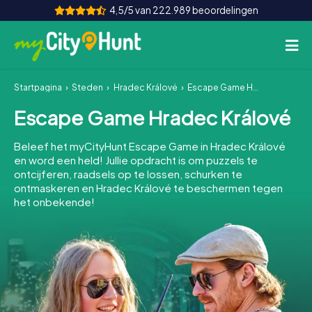
4,5/5 van 222.989 beoordelingen
Startpagina
Steden
Hradec Králové
Escape Game Hradec Králové
Hoe het werkt
Escape Game Hradec Králové
Steden
Beleef het myCityHunt Escape Game in Hradec Králové
Tours
en word een held! Jullie opdracht is om puzzels te
ontcijferen, raadsels op te lossen, schurken te
ontmaskeren en Hradec Králové te beschermen tegen
Teamevenement
het onbekende!
Tickets
INT
AT
CH
DE
ES
FR
UK
IE
IT
NL