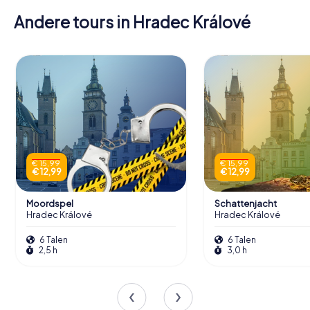
Andere tours in Hradec Králové
€ 15,99
€ 15,99
€ 12,99
€ 12,99
Moordspel
Schattenjacht
Hradec Králové
Hradec Králové
6 Talen
6 Talen
2,5 h
3,0 h