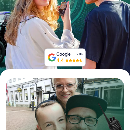
Boek tickets
Koop cadeaubonnen
Google
2.118
4,4