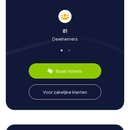
Nymburk is een stad met een rijke historische
achtergrond die teruggaat tot het jaar 1275, toen het
werd gesticht door de Boheemse koning Přemysl Otakar
II. Tijdens de myCityHunt speurtochten in Nymburk leer je
meer over de bewogen geschiedenis van de stad, van
81
de Hussietenrevolutie tot de Tsjechische nationale
Deelnemers
wedergeboorte. Wist je dat de stad tijdens de
Dertigjarige Oorlog meerdere keren werd veroverd en
verwoest? Naast de geschiedenis kun je ook de culturele
bijzonderheden van de regio ontdekken. Proef zeker de
lokale specialiteiten die je een authentieke smaak van
Nymburk bieden.
Boek tickets
Verken de omgeving na de speurtocht in
Nymburk
Voor zakelijke klanten
Na een spannende speurtocht in Nymburk heb je de
mogelijkheid om de omgeving verder te verkennen. De
stad ligt schilderachtig aan de Elbe en biedt tal van
mogelijkheden voor ontspannen wandelingen langs de
rivier. Bezoek ook de Secesní vodárna, een voorbeeld
van jugendstil-architectuur, of geniet van de rust in een