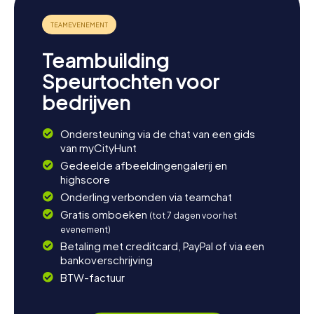
van de vele parken van de stad. Als je meer over de regio
wilt leren, is een bezoek aan een van de nabijgelegen
musea de moeite waard. Sluit de dag af met een heerlijk
diner in een van de traditionele restaurants en reflecteer
Teambuilding
op de spannende ervaringen van je speurtocht in
Nymburk.
Speurtochten voor
bedrijven
Ondersteuning via de chat van een gids
van myCityHunt
Gedeelde afbeeldingengalerij en
highscore
Onderling verbonden via teamchat
Gratis omboeken
(tot 7 dagen voor het
evenement)
Betaling met creditcard, PayPal of via een
bankoverschrijving
BTW-factuur