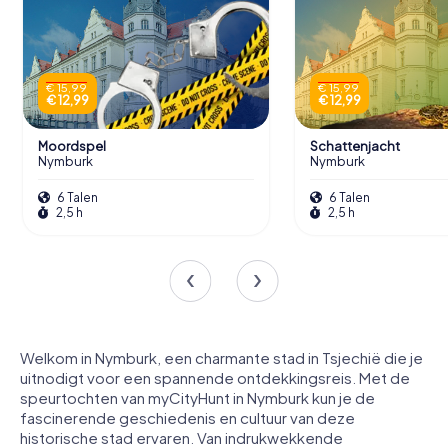
€ 15,99
€ 15,99
€ 12,99
€ 12,99
Moordspel
Schattenjacht
Nymburk
Nymburk
6 Talen
6 Talen
2,5 h
2,5 h
Welkom in Nymburk, een charmante stad in Tsjechië die je
uitnodigt voor een spannende ontdekkingsreis. Met de
speurtochten van myCityHunt in Nymburk kun je de
fascinerende geschiedenis en cultuur van deze
historische stad ervaren. Van indrukwekkende