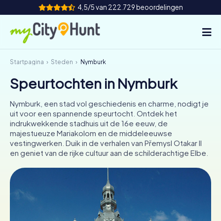
4,5/5 van 222.729 beoordelingen
Startpagina
Steden
Nymburk
Hoe het werkt
Speurtochten in Nymburk
Steden
Nymburk, een stad vol geschiedenis en charme, nodigt je
Tours
uit voor een spannende speurtocht. Ontdek het
indrukwekkende stadhuis uit de 16e eeuw, de
majestueuze Mariakolom en de middeleeuwse
Teamevenement
vestingwerken. Duik in de verhalen van Přemysl Otakar II
en geniet van de rijke cultuur aan de schilderachtige Elbe.
Tickets
INT
AT
CH
DE
ES
FR
UK
IE
IT
NL