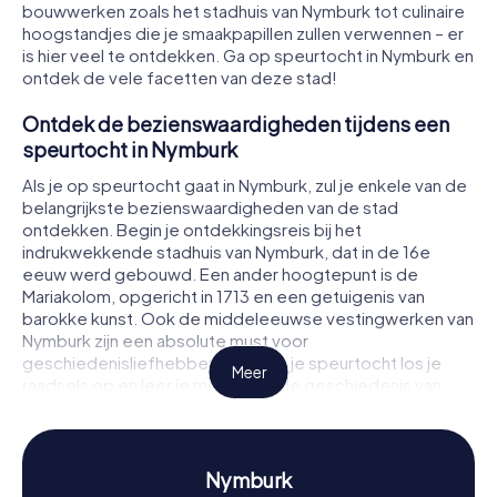
bouwwerken zoals het stadhuis van Nymburk tot culinaire
hoogstandjes die je smaakpapillen zullen verwennen – er
is hier veel te ontdekken. Ga op speurtocht in Nymburk en
ontdek de vele facetten van deze stad!
Ontdek de bezienswaardigheden tijdens een
speurtocht in Nymburk
Als je op speurtocht gaat in Nymburk, zul je enkele van de
belangrijkste bezienswaardigheden van de stad
ontdekken. Begin je ontdekkingsreis bij het
indrukwekkende stadhuis van Nymburk, dat in de 16e
eeuw werd gebouwd. Een ander hoogtepunt is de
Mariakolom, opgericht in 1713 en een getuigenis van
barokke kunst. Ook de middeleeuwse vestingwerken van
Nymburk zijn een absolute must voor
geschiedenisliefhebbers. Tijdens je speurtocht los je
Meer
raadsels op en leer je meer over de geschiedenis van
deze plekken.
Ervaar geschiedenis en cultuur tijdens een
speurtocht in Nymburk
Nymburk