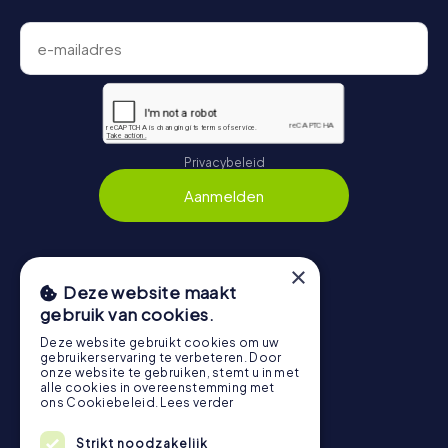
Privacybeleid
Aanmelden
×
Navigatie
Deze website maakt
gebruik van cookies.
Tickets
Deze website gebruikt cookies om uw
Cadeaubonnenshop
gebruikerservaring te verbeteren. Door
onze website te gebruiken, stemt u in met
Explorer Blog
alle cookies in overeenstemming met
ons Cookiebeleid.
Lees verder
Beoordelingen over myCityHunt
Contact
Strikt noodzakelijk