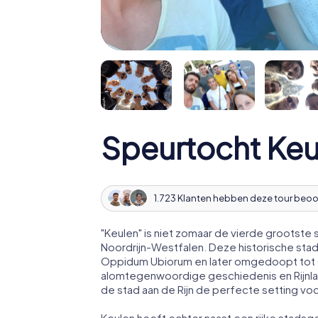
Speurtocht Keu
1.723 Klanten hebben deze tour beo
"Keulen" is niet zomaar de vierde grootste 
Noordrijn-Westfalen. Deze historische stad
Oppidum Ubiorum en later omgedoopt tot C
alomtegenwoordige geschiedenis en Rijnl
de stad aan de Rijn de perfecte setting vo
Keulen heeft echter naast een rijke stadsg