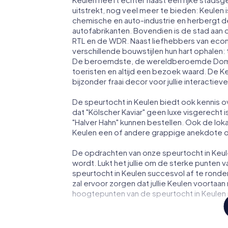
uitstrekt, nog veel meer te bieden: Keulen 
chemische en auto-industrie en herbergt 
autofabrikanten. Bovendien is de stad aan d
RTL en de WDR. Naast liefhebbers van econ
verschillende bouwstijlen hun hart ophalen:
De beroemdste, de wereldberoemde Dom va
toeristen en altijd een bezoek waard. De 
bijzonder fraai decor voor jullie interactie
De speurtocht in Keulen biedt ook kennis o
dat "Kölscher Kaviar" geen luxe visgerecht
"Halver Hahn" kunnen bestellen. Ook de loka
Keulen een of andere grappige anekdote ov
De opdrachten van onze speurtocht in Keul
wordt. Lukt het jullie om de sterke punten 
speurtocht in Keulen succesvol af te ronden
zal ervoor zorgen dat jullie Keulen voortaa
hoogtepunten van de speurtocht in Keulen no