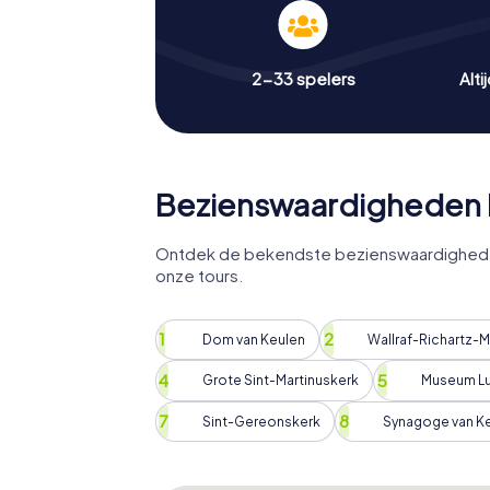
2-33 spelers
Alti
Bezienswaardigheden 
Ontdek de bekendste bezienswaardigheden 
onze tours.
Dom van Keulen
Wallraf-Richartz-
Grote Sint-Martinuskerk
Museum L
Sint-Gereonskerk
Synagoge van K