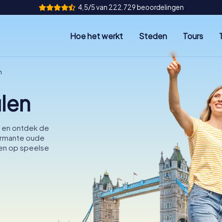
4,5/5 van 222.729 beoordelingen
Hoe het werkt
Steden
Tours
n
len
n en ontdek de
armante oude
ken op speelse