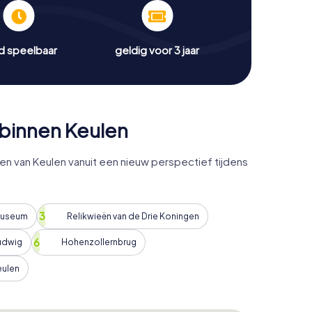
jd speelbaar
geldig voor 3 jaar
binnen Keulen
van Keulen vanuit een nieuw perspectief tijdens
Museum
Relikwieën van de Drie Koningen
udwig
Hohenzollernbrug
eulen