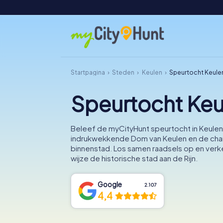
Startpagina
Steden
Keulen
Speurtocht Keule
Speurtocht Keu
Beleef de myCityHunt speurtocht in Keule
indrukwekkende Dom van Keulen en de ch
binnenstad. Los samen raadsels op en ver
wijze de historische stad aan de Rijn.
Google
2.107
4,4