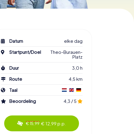
Datum
elke dag
Startpunt/Doel
Theo-Burauen-
Platz
Duur
3,0 h
Route
4,5 km
Taal
Beoordeling
4,3 / 5
€ 12,99 p.p.
€ 15,99