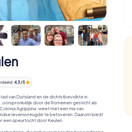
len
ordeeld:
4,3 / 5
stad van Duitsland en de dichtstbevolkte in
, oorspronkelijk door de Romeinen gesticht als
olonia Agrippina, weet met een mix van
andse levensvreugde te betoveren. Daarom biedt
or een speurtocht door Keulen.
eschiedenis, die zich over meer dan twee millennia