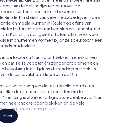
is een van de belangrijkste centra van de
de hoofdkantoren van enkele bekende
e Rijn de thuisbasis van vele mediabedrijven zoals
omie en media, kunnen in Keulen ook fans van
 talrijke historische kerken bepalen het stadsbeeld.
n Keulen, is een geliefd fotomotief voor vele
Keulse monumenten vormen bij onze speurtocht een
ve stadsontdekking!
ver de lokale cultuur: zo ontdekken nieuwkomers
 is en dat zelfs vegetariërs zonder problemen een
le bevolking leert tijdens de stadsspeurtocht in
er de carnavalshoofdstad aan de Rijn.
en zijn zo ontworpen dat elk teamlid betrokken
van elke deelnemer slim te benutten en de
? Eén ding is al zeker: dit grootstedelijke avontuur
n met heel andere ogen bekijken en de vele
g lang in herinnering blijven.
Meer