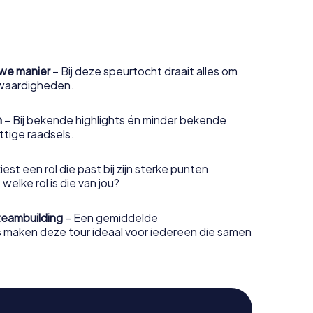
we manier
– Bij deze speurtocht draait alles om
swaardigheden.
n
– Bij bekende highlights én minder bekende
ttige raadsels.
iest een rol die past bij zijn sterke punten.
elke rol is die van jou?
 teambuilding
– Een gemiddelde
s maken deze tour ideaal voor iedereen die samen