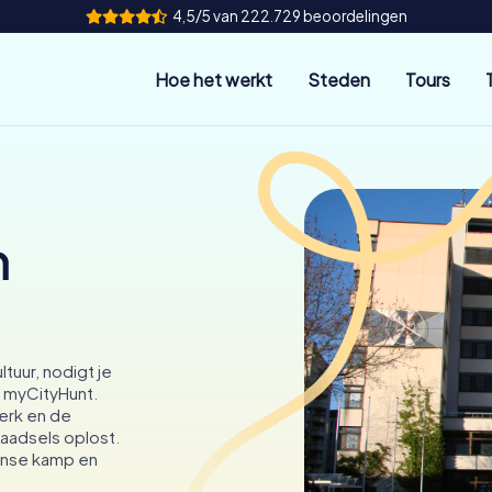
4,5/5 van 222.729 beoordelingen
Hoe het werkt
Steden
Tours
n
tuur, nodigt je
t myCityHunt.
erk en de
raadsels oplost.
einse kamp en