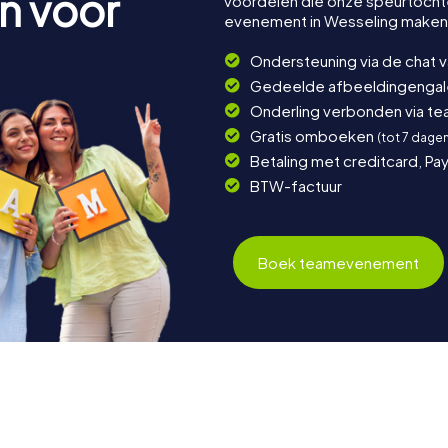
n voor
voordelen die onze speurtocht
evenement in Wesseling maken
Ondersteuning via de chat 
Gedeelde afbeeldingengaler
Onderling verbonden via t
Gratis omboeken
(tot 7 dage
Betaling met creditcard, Pay
BTW-factuur
Boek teamevenement