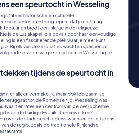
ns een speurtocht in Wesseling
ngs tal van historische en culturele
rmanuskerk is een hoogtepunt dat je niet mag
tectuur en biedt een inkijkje in de religieuze
tje is de Luziakapel, die opvalt door haar eenvoudige
ing is een fascinerende plek waar je meer kunt
gio. Bij elk van deze locaties wachten spannende
 volgende etappe van je speurtocht in Wesseling te
tdekken tijdens de speurtocht in
n niet alleen vermakelijk, maar ook leerzaam. Je
 die teruggaat tot de Romeinse tijd. Wesseling was
huitvaart en later een centrum van de petrochemie.
legd voor de huidige Evonik chemiewerken?
ten over de stadsgeschiedenis wachten op je tijdens
n van de regio, zoals de traditionele Rijnlandse
estaurants.