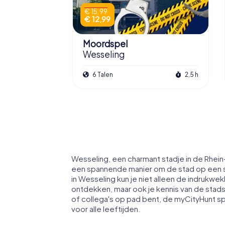
€ 15,99
€ 12,99
Moordspel
Wesseling
6 Talen
2,5 h
Wesseling, een charmant stadje in de Rhei
een spannende manier om de stad op een s
in Wesseling kun je niet alleen de indrukw
ontdekken, maar ook je kennis van de stads
of collega's op pad bent, de myCityHunt s
voor alle leeftijden.