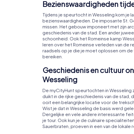
Bezienswaardigheden tijde
Tijdens je speurtocht in Wesseling kom je la
bezienswaardigheden. De imposante St. Ge
missen. Het gebouw imponeert met zijn archi
geschiedenis van de stad. Een ander juweel
schoonheid. Ook het Romeinse kamp Wessel
leren over het Romeinse verleden van de re
raadsels op je die je moet oplossen om de
bereiken.
Geschiedenis en cultuur on
Wesseling
De myCityHunt speurtochten in Wesseling zij
duikt in de rijke geschiedenis van de stad,
ooit een belangrijke locatie voor de treksc
Wist je dat in Wesseling de basis werd ge
Dergelijke en vele andere interessante fei
je tour. Ook kun je de culinaire specialiteite
Sauerbraten, proeven in een van de lokale r