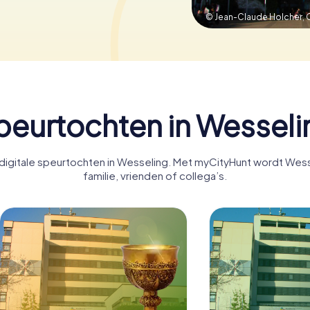
© Jean-Claude Holcher,
peurtochten in Wesseli
igitale speurtochten in Wesseling. Met myCityHunt wordt Wess
familie, vrienden of collega’s.