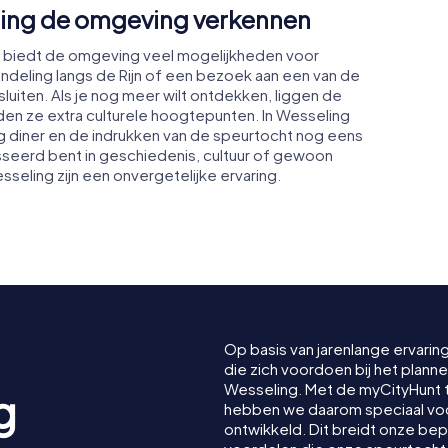
ling de omgeving verkennen
 biedt de omgeving veel mogelijkheden voor
ndeling langs de Rijn of een bezoek aan een van de
luiten. Als je nog meer wilt ontdekken, liggen de
den ze extra culturele hoogtepunten. In Wesseling
lig diner en de indrukken van de speurtocht nog eens
sseerd bent in geschiedenis, cultuur of gewoon
seling zijn een onvergetelijke ervaring.
Op basis van jarenlange ervarin
die zich voordoen bij het plan
Wesseling. Met de myCityHunt
g
hebben we daarom speciaal voor
ontwikkeld. Dit breidt onze be