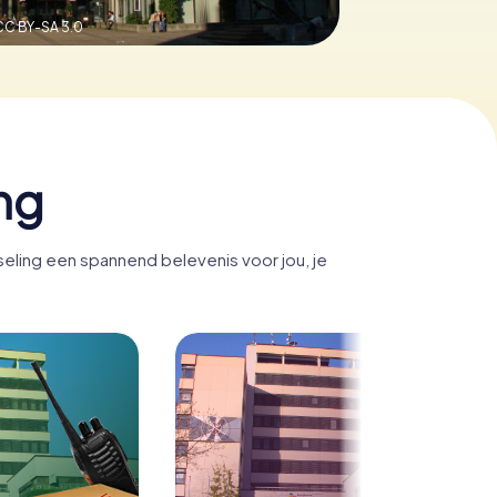
CC BY-SA 3.0
ng
eling een spannend belevenis voor jou, je