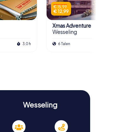
€ 15,99
€ 12,99
Xmas Adventure
Wesseling
3,0 h
6 Talen
2,5 h
Wesseling