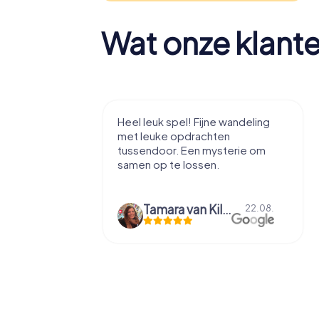
Wat onze klant
tad te leren
Heel leuk spel! Fijne wandeling
zzels, voor
met leuke opdrachten
tussendoor. Een mysterie om
samen op te lossen.
axime Entrop-Thelen
Tamara van Kilsdonk
10.09.
22.08.