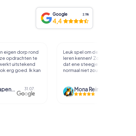
Google
2.118
4,4
in eigen dorp rond
Leuk spel om de stad mee te
eze opdrachten te
leren kennen! Zo loop je toch net
werkt uitstekend
dat ene steegje in je je misschien
ook erg goed. Ik kan
normaal niet zou inlopen.
bmm grapendaal
Mona Reinders
31.07.
09.06.