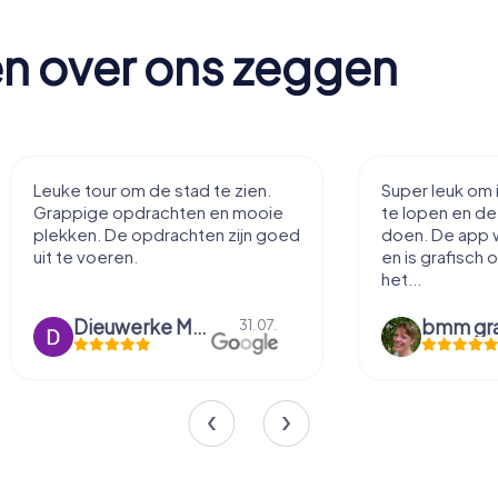
en over ons zeggen
Leuke tour om de stad te zien.
Super leuk om 
Grappige opdrachten en mooie
te lopen en d
plekken. De opdrachten zijn goed
doen. De app 
uit te voeren.
en is grafisch 
het...
Dieuwerke Meerlo
31.07.