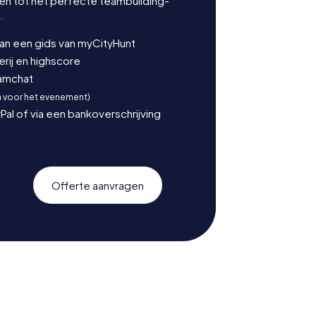
en tot het perfecte teambuilding-
.
van een gids van myCityHunt
ij en highscore
eamchat
n voor het evenement)
Pal of via een bankoverschrijving
Offerte aanvragen