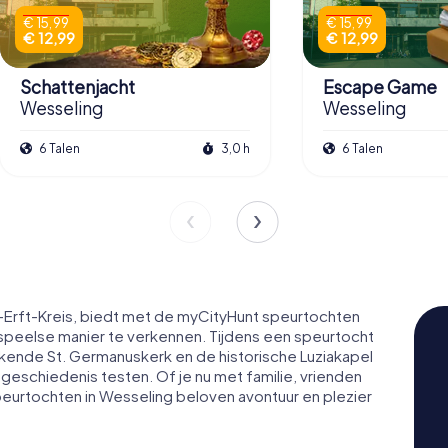
€ 15,99
€ 15,99
€ 12,99
€ 12,99
Schattenjacht
Escape Game
Wesseling
Wesseling
6 Talen
3,0 h
6 Talen
n-Erft-Kreis, biedt met de myCityHunt speurtochten
peelse manier te verkennen. Tijdens een speurtocht
ekkende St. Germanuskerk en de historische Luziakapel
geschiedenis testen. Of je nu met familie, vrienden
peurtochten in Wesseling beloven avontuur en plezier