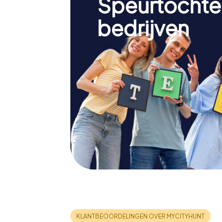
Speurtochte
bedrijven