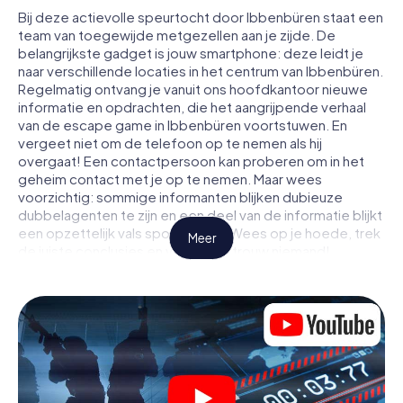
Bij deze actievolle speurtocht door Ibbenbüren staat een
team van toegewijde metgezellen aan je zijde. De
belangrijkste gadget is jouw smartphone: deze leidt je
naar verschillende locaties in het centrum van Ibbenbüren.
Regelmatig ontvang je vanuit ons hoofdkantoor nieuwe
informatie en opdrachten, die het aangrijpende verhaal
van de escape game in Ibbenbüren voortstuwen. En
vergeet niet om de telefoon op te nemen als hij
overgaat! Een contactpersoon kan proberen om in het
geheim contact met je op te nemen. Maar wees
voorzichtig: sommige informanten blijken dubieuze
dubbelagenten te zijn en een deel van de informatie blijkt
een opzettelijk vals spoor te zijn. Wees op je hoede, trek
Meer
de juiste conclusies en vooral: vertrouw niemand!
Anders dan in een klassieke escaperoom in Ibbenbüren
zit je niet opgesloten in een kamer waaruit je jezelf binnen
een bepaald tijdvenster moet bevrijden. Met deze
speurtocht met een smartphone wordt heel Ibbenbüren
jouw speelveld! De technische voorwaarden voor jouw
avontuur in Ibbenbüren zijn een smartphone en toegang
tot het mobiel internet. Met één klik krijg jij toegang tot