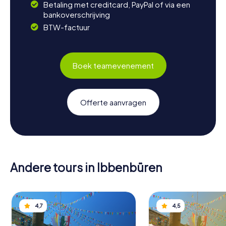
Betaling met creditcard, PayPal of via een
bankoverschrijving
BTW-factuur
Boek teamevenement
Offerte aanvragen
Andere tours in Ibbenbüren
4,7
4,5