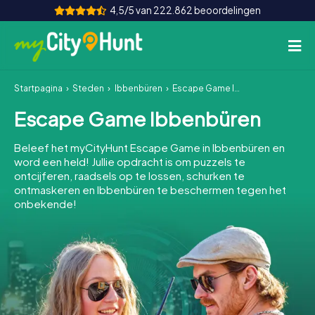
4,5/5 van 222.862 beoordelingen
Startpagina
Steden
Ibbenbüren
Escape Game Ibbenbüren
Hoe het werkt
Escape Game Ibbenbüren
Steden
Beleef het myCityHunt Escape Game in Ibbenbüren en
Tours
word een held! Jullie opdracht is om puzzels te
ontcijferen, raadsels op te lossen, schurken te
ontmaskeren en Ibbenbüren te beschermen tegen het
Teamevenement
onbekende!
Tickets
INT
AT
CH
DE
ES
FR
UK
IE
IT
NL