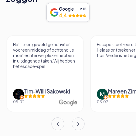
Google
2.118
4,4
Escape-spel zeer uitdagend.
Hele coole VR Esca
Helaas ontbreken er een paar
tips. Verder is het erg leuk.
Mareen Zimmermann
Fabian Dig
03.02.
14.06.