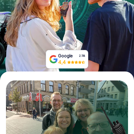
Boek tickets
Koop cadeaubonnen
Google
2.118
4,4