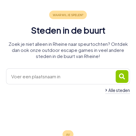
Steden in de buurt
Zoek je niet alleen in Rheine naar speurtochten? Ontdek
dan ook onze outdoor escape games in veel andere
steden in de buurt van Rheine!
Alle steden
Bad
Neuenkirchen
Emsdetten
Schüttorf
Steinfurt
Ibbenbüren
Bentheim
4 tours
4 tours
4 tours
Recke
Mettingen
Greven
4 tours
4 tours
4 tours
beschikbaar
beschikbaar
beschikbaar
Tecklenburg
4 tours
4 tours
4 tours
beschikbaar
beschikbaar
beschikbaar
4,3
4,2
4 tours
beschikbaar
beschikbaar
beschikbaar
4,3
4,5
4,4
beschikbaar
4,3
4,3
4,2