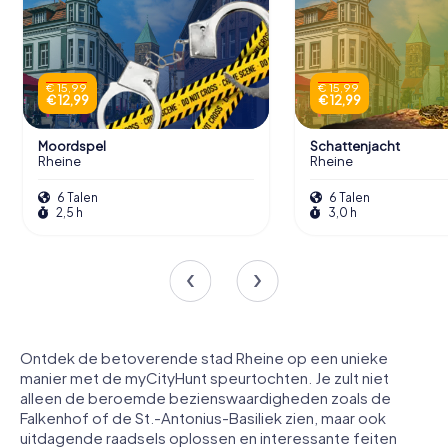
€ 15,99
€ 15,99
€ 12,99
€ 12,99
Moordspel
Schattenjacht
Rheine
Rheine
6 Talen
6 Talen
2,5 h
3,0 h
Ontdek de betoverende stad Rheine op een unieke
manier met de myCityHunt speurtochten. Je zult niet
alleen de beroemde bezienswaardigheden zoals de
Falkenhof of de St.-Antonius-Basiliek zien, maar ook
uitdagende raadsels oplossen en interessante feiten