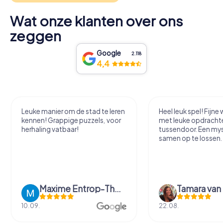
Wat onze klanten over ons
zeggen
Google
2.118
4,4
Leuke manier om de stad te leren
Heel leuk spel! Fijne
kennen! Grappige puzzels, voor
met leuke opdracht
herhaling vatbaar!
tussendoor. Een my
samen op te lossen.
Maxime Entrop-Thelen
Tamara van
10.09.
22.08.