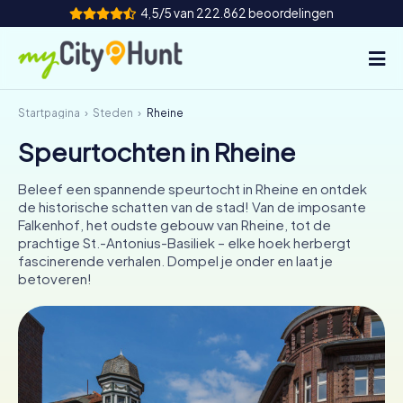
4,5/5 van 222.862 beoordelingen
Startpagina
Steden
Rheine
Hoe het werkt
Speurtochten in Rheine
Steden
Beleef een spannende speurtocht in Rheine en ontdek
Tours
de historische schatten van de stad! Van de imposante
Falkenhof, het oudste gebouw van Rheine, tot de
prachtige St.-Antonius-Basiliek – elke hoek herbergt
Teamevenement
fascinerende verhalen. Dompel je onder en laat je
betoveren!
Tickets
INT
AT
CH
DE
ES
FR
UK
IE
IT
NL