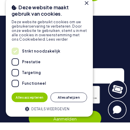
×
Tijdens de tour kun je op elk moment een pauze nemen
Deze website maakt
voor een ijsje of een drankje! Na ongeveer 3 uur geeft de
gebruik van cookies.
topscorelijst informatie over jouw algemene
Deze website gebruikt cookies om uw
rangschikking.
gebruikerservaring te verbeteren. Door
onze website te gebruiken, stemt u in met
Meer informatie over het verloop van onze speurtocht
alle cookies in overeenstemming met
vind je hier:
https://www.mycityhunt.nl/hoe-werkt-het
.
ons Cookiebeleid.
Lees verder
Strikt noodzakelijk
Nieuwsbrief
Prestatie
Targeting
Functioneel
Alles accepteren
Alles afwijzen
Privacybeleid
DETAILS WEERGEVEN
Aanmelden
Strikt noodzakelijk
Prestatie