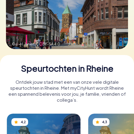
Boek tickets
Koop cadeaubonnen
© J.-H. Janen,
CC BY-SA 4.0
Speurtochten in Rheine
Ontdek jouw stad met een van onze vele digitale
speurtochten in Rheine. Met myCityHunt wordt Rheine
een spannend belevenis voor jou, je familie, vrienden of
collega’s.
4,2
4,3