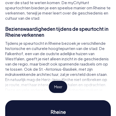
over de stad te weten komen. De myCityHunt
speurtochten bieden je een speelse manier om Rheine te
verkennen, terwijl je meer leert over de geschiedenis en
cultuur van de stad.
Bezienswaardigheden tijdens de speurtocht in
Rheine verkennen
Tijdens je speurtocht in Rheine bezoek je verschillende
historische en culturele hoogtepunten van de stad. De
Falkenhof, een van de oudste adellijke huizen van
Westfalen, geeft je niet alleen inzicht in de geschiedenis
van de regio, maar biedt ook spannende raadsels om op
te lossen. Ook de St.-Antonius-Basiliek, met zijn
indrukwekkende architectuur, zal je versteld doen staan.
En natuurlijk mag de Herz-Jesu-Kirche niet ontbreken op
je route, met haar interessante verhalen en opdrachten.
Meer
Deze en vele andere bezienswaardigheden maken je
speurtocht in Rheine tot een onvergetelijke ervaring.
Geschiedenis en cultuur tijdens de speurtocht
in Rheine ontdekken
Rheine