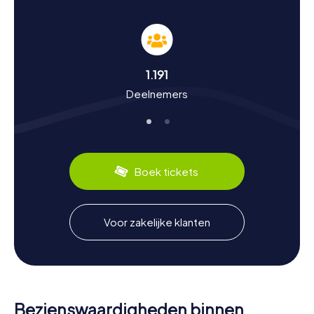
Een speurtocht in Rheine is niet alleen een avontuur, maar
ook een reis door de rijke geschiedenis en cultuur van de
stad. Rheine werd al in het midden van het neolithicum
bewoond en heeft sindsdien veel historische
gebeurtenissen meegemaakt. Wist je dat de stad tijdens
1.191
de industrialisatie sterk groeide door de textielindustrie?
Deelnemers
Of dat twee prehistorische handelsroutes, de Hellweg en
de Friesische Straße, hier elkaar kruisten? Tijdens onze
speurtochten leer je dit soort interessante feiten en nog
veel meer. Rheine staat ook bekend om zijn culinaire
specialiteiten. Probeer zeker het traditionele
Pumpernickel of de heerlijke Westfaalse ham, die je in
Boek tickets
veel lokale restaurants kunt vinden.
Na de speurtocht in Rheine de omgeving
Voor zakelijke klanten
verkennen
Als je na je speurtocht in Rheine nog meer van de regio
wilt ontdekken, zijn er talloze mogelijkheden. Het
Bentlager Wald en het natuurreservaat Emsauen nodigen
uit tot ontspannen wandelingen. Ook de historische markt
met zijn gezellige cafés en winkels is een bezoek waard.
Bezienswaardigheden binnen