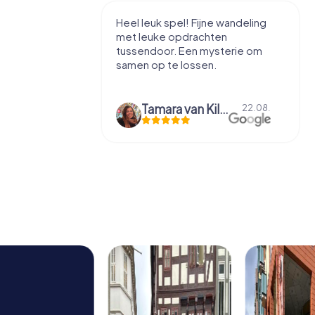
tad te leren
Heel leuk spel! Fijne wandeling
zzels, voor
met leuke opdrachten
tussendoor. Een mysterie om
samen op te lossen.
axime Entrop-Thelen
Tamara van Kilsdonk
10.09.
22.08.