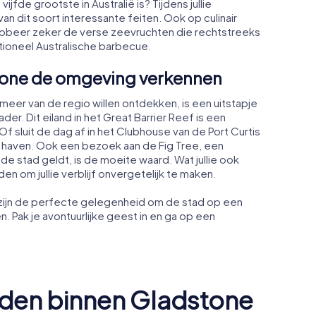
jfde grootste in Australië is? Tijdens jullie
an dit soort interessante feiten. Ook op culinair
robeer zeker de verse zeevruchten die rechtstreeks
itioneel Australische barbecue.
tone de omgeving verkennen
 meer van de regio willen ontdekken, is een uitstapje
der. Dit eiland in het Great Barrier Reef is een
Of sluit de dag af in het Clubhouse van de Port Curtis
de haven. Ook een bezoek aan de Fig Tree, een
 stad geldt, is de moeite waard. Wat jullie ook
n om jullie verblijf onvergetelijk te maken.
zijn de perfecte gelegenheid om de stad op een
. Pak je avontuurlijke geest in en ga op een
den binnen Gladstone