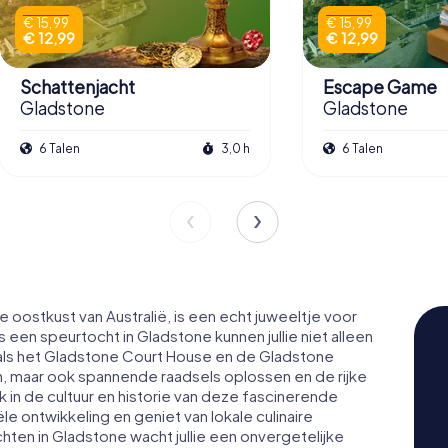
€ 15,99
€ 15,99
€ 12,99
€ 12,99
Schattenjacht
Escape Game
Gladstone
Gladstone
6 Talen
3,0 h
6 Talen
oostkust van Australië, is een echt juweeltje voor
 een speurtocht in Gladstone kunnen jullie niet alleen
s het Gladstone Court House en de Gladstone
, maar ook spannende raadsels oplossen en de rijke
 in de cultuur en historie van deze fascinerende
le ontwikkeling en geniet van lokale culinaire
hten in Gladstone wacht jullie een onvergetelijke