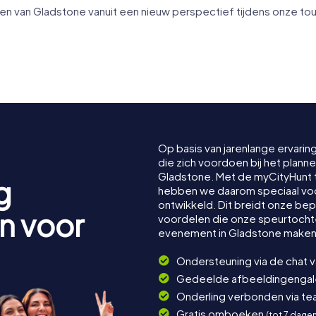
van Gladstone vanuit een nieuw perspectief tijdens onze tou
ne
 Art
and
Port Curtis Sailing
Gladstone
Club Clubhouse
Office
Op basis van jarenlange ervarin
die zich voordoen bij het plan
Gladstone. Met de myCityHunt
g
hebben we daarom speciaal voor
ontwikkeld. Dit breidt onze be
n voor
voordelen die onze speurtocht
evenement in Gladstone maken
Ondersteuning via de chat 
Gedeelde afbeeldingengaler
Onderling verbonden via t
Gratis omboeken
(tot 7 dage