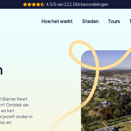
4,5/5 van 222.586 beoordelingen
Hoe het werkt
Steden
Tours
n
 Barrier Reef,
cht! Ontdek de
 en het
 jezelf onder in
nis en