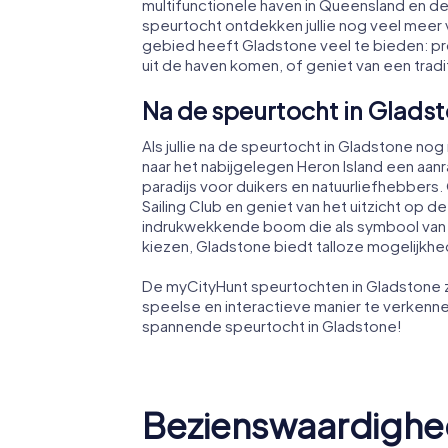
multifunctionele haven in Queensland en de vi
speurtocht ontdekken jullie nog veel meer v
gebied heeft Gladstone veel te bieden: p
uit de haven komen, of geniet van een trad
Na de speurtocht in Glads
Als jullie na de speurtocht in Gladstone nog
naar het nabijgelegen Heron Island een aanra
paradijs voor duikers en natuurliefhebbers. 
Sailing Club en geniet van het uitzicht op 
indrukwekkende boom die als symbool van de
kiezen, Gladstone biedt talloze mogelijkhede
De myCityHunt speurtochten in Gladstone 
speelse en interactieve manier te verkennen
spannende speurtocht in Gladstone!
Bezienswaardighe