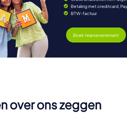
Betaling met creditcard, Pay
BTW-factuur
Boek teamevenement
en over ons zeggen