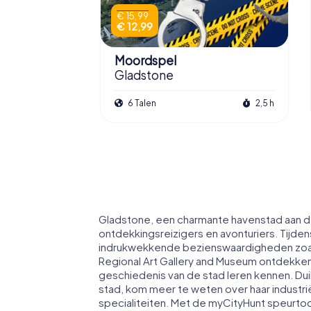
€ 15,99
€ 12,99
Moordspel
Gladstone
6 Talen
2,5 h
Gladstone, een charmante havenstad aan de 
ontdekkingsreizigers en avonturiers. Tijdens
indrukwekkende bezienswaardigheden zoal
Regional Art Gallery and Museum ontdekken
geschiedenis van de stad leren kennen. Duik
stad, kom meer te weten over haar industrië
specialiteiten. Met de myCityHunt speurtoc