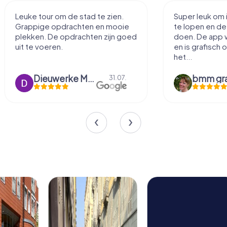
Leuke tour om de stad te zien.
Super leuk om 
Grappige opdrachten en mooie
te lopen en d
plekken. De opdrachten zijn goed
doen. De app 
uit te voeren.
en is grafisch 
het...
Dieuwerke Meerlo
31.07.