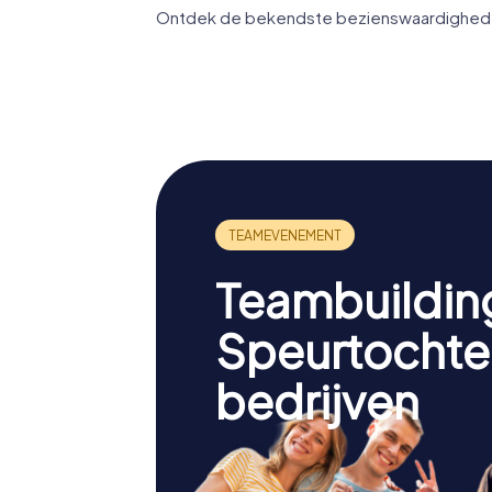
Ontdek de bekendste bezienswaardigheden 
Gladsto
Regional
Gallery 
HMAS Gladstone
Museum
Teambuildin
Speurtochte
bedrijven