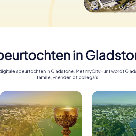
© JoePerchard,
CC BY-SA
peurtochten in Gladsto
igitale speurtochten in Gladstone. Met myCityHunt wordt Glad
familie, vrienden of collega’s.