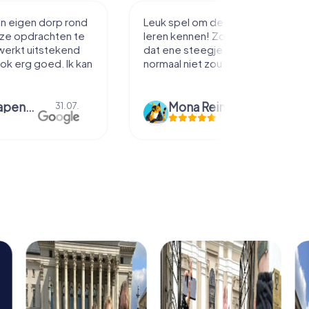
in eigen dorp rond
Leuk spel om de stad mee te
eze opdrachten te
leren kennen! Zo loop je toch net
werkt uitstekend
dat ene steegje in je je misschien
ook erg goed. Ik kan
normaal niet zou inlopen.
bmm grapendaal
Mona Reinders
31.07.
09.06.