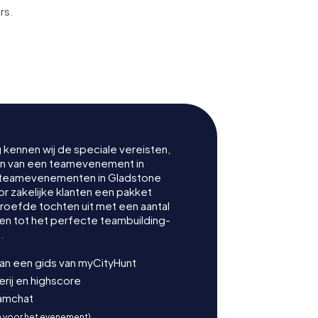
rs.
 Post
Kullaroo House
g kennen wij de speciale vereisten,
nen van een teamevenement in
 teamevenementen in Gladstone
 zakelijke klanten een pakket
proefde tochten uit met een aantal
en tot het perfecte teambuilding-
.
van een gids van myCityHunt
ij en highscore
eamchat
n voor het evenement)