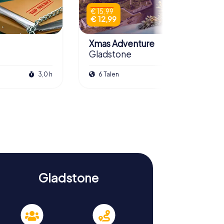
€ 15,99
€ 12,99
Xmas Adventure
Gladstone
3,0 h
6 Talen
2,5 h
Gladstone