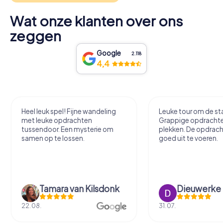
Wat onze klanten over ons
zeggen
Google
2.118
4,4
Heel leuk spel! Fijne wandeling
Leuke tour om de sta
met leuke opdrachten
Grappige opdracht
tussendoor. Een mysterie om
plekken. De opdrach
samen op te lossen.
goed uit te voeren.
Tamara van Kilsdonk
Dieuwerke
22.08.
31.07.