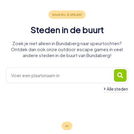
Steden in de buurt
Zoek je niet alleen in Bundaberg naar speurtochten?
Ontdek dan ook onze outdoor escape games in veel
andere steden in de buurt van Bundaberg!
Alle steden
Hervey Bay
Gladstone
Caloundra
Rockhampton
Brisbane
Toowoomba
4 tours
4 tours
4 tours
4 tours
6 tours
6 tours
beschikbaar
beschikbaar
beschikbaar
beschikbaar
beschikbaar
beschikbaar
4,3
4,2
5,0
4,2
4,3
4,3