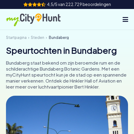
4,5/5 van 222.729 beoordelingen
Startpagina
Steden
Bundaberg
Hoe het werkt
Speurtochten in Bundaberg
Steden
Bundaberg staat bekend om zijn beroemde rum en de
Tours
schilderachtige Bundaberg Botanic Gardens. Met een
myCityHunt speurtocht kun je de stad op een spannende
manier verkennen. Ontdek de Hinkler Hall of Aviation en
Teamevenement
leer meer over luchtvaartpionier Bert Hinkler.
Tickets
INT
AT
CH
DE
ES
FR
UK
IE
IT
NL