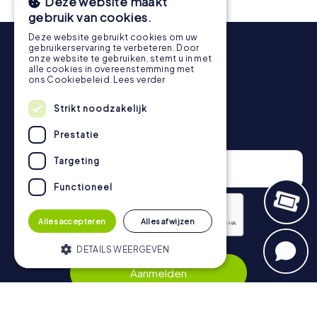
Deze website maakt
voor een ijsje of een drankje! Na ongeveer 3 uur geeft de
gebruik van cookies.
topscorelijst informatie over jouw algemene
Deze website gebruikt cookies om uw
rangschikking.
gebruikerservaring te verbeteren. Door
onze website te gebruiken, stemt u in met
Meer informatie over het verloop van onze speurtocht
alle cookies in overeenstemming met
vind je hier:
https://www.mycityhunt.nl/hoe-werkt-het
.
ons Cookiebeleid.
Lees verder
Strikt noodzakelijk
Nieuwsbrief
Prestatie
Targeting
Functioneel
Alles accepteren
Alles afwijzen
DETAILS WEERGEVEN
Privacybeleid
Aanmelden
Strikt noodzakelijk
Prestatie