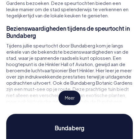
Gardens bezoeken. Deze speurtochten bieden een
leuke manier om de stad spelenderwijs te verkennen en
tegelijkertijd van de lokale keuken te genieten.
Bezienswaardigheden tijdens de speurtocht in
Bundaberg
Tijdens jullie speurtocht door Bundaberg kom je langs
enkele van de bekendste bezienswaardigheden van de
stad, waar je spannende raadsels kunt oplossen. Een
hoogtepunt is de Hinkler Hall of Aviation, gewijd aan de
beroemde luchtvaartpionier Bert Hinkler. Hier leer je meer
over zijn indrukwekkende prestaties terwijl je uitdagende
opdrachten uitvoert. Ook de Bundaberg Botanic Gardens
zijn een must-see op je route. Deze prachtige tuin biedt
niet alleen een verscheidenheid aan exotische planten,
Meer
maar ook historische gebouwen zoals de Bundaberg
School of Arts. Een ander hoogtepunt is het Bundaberg
War Memorial, dat herinnert aan de gevallen soldaten van
de stad en ook deel uitmaakt van de speurtocht.
Bundaberg
Geschiedenis en cultuur tijdens de speurtocht