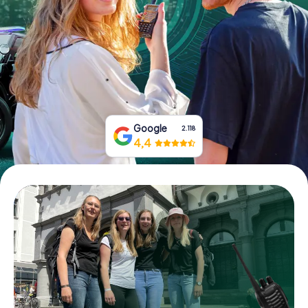
Boek tickets
Koop cadeaubonnen
Google
2.118
4,4