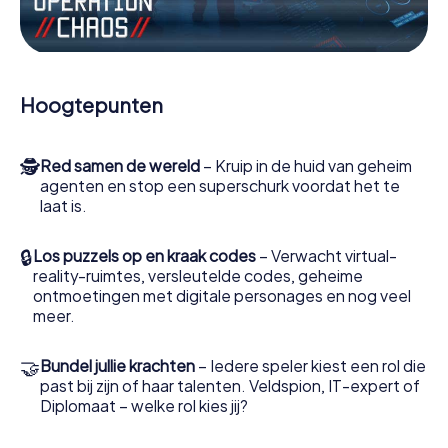
Werk samen als een team, onderschep vijandige
spionnen en lok de handlangers van de schurk naar je toe.
In deze escape game Forcalquier moeten jij en jouw team
excelleren om de slechteriken te stoppen. In
Hoogtepunten
tegenstelling tot James Bond en Co. zullen jouw daden
echter niet verborgen blijven achter de sluier van
geheimhouding rond de geheime dienst: jij vereeuwigt
🕵
Red samen de wereld
– Kruip in de huid van geheim
jezelf en jouw team in de hoogste score van Forcalquier
agenten en stop een superschurk voordat het te
en krijg toegang tot jouw eigen fotogalerij. De escape
laat is.
game van myCityHunt verandert Forcalquier in jouw eigen
persoonlijke avonturenspeeltuin. Koop je tickets voor de
wereld van spionage en geheime agenten en verander
🔒
Los puzzels op en kraak codes
– Verwacht virtual-
Forcalquier in een escaperoom in de buitenlucht!
reality-ruimtes, versleutelde codes, geheime
ontmoetingen met digitale personages en nog veel
meer.
🤝
Bundel jullie krachten
– Iedere speler kiest een rol die
past bij zijn of haar talenten. Veldspion, IT-expert of
Diplomaat – welke rol kies jij?