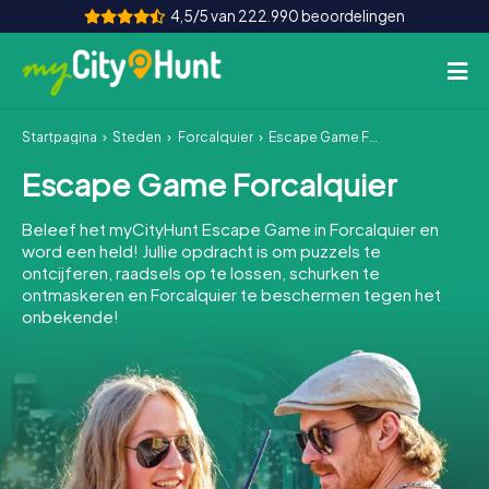
4,5/5 van 222.990 beoordelingen
Startpagina
Steden
Forcalquier
Escape Game Forcalquier
Hoe het werkt
Escape Game Forcalquier
Steden
Beleef het myCityHunt Escape Game in Forcalquier en
Tours
word een held! Jullie opdracht is om puzzels te
ontcijferen, raadsels op te lossen, schurken te
ontmaskeren en Forcalquier te beschermen tegen het
Teamevenement
onbekende!
Tickets
INT
AT
CH
DE
ES
FR
UK
IE
IT
NL