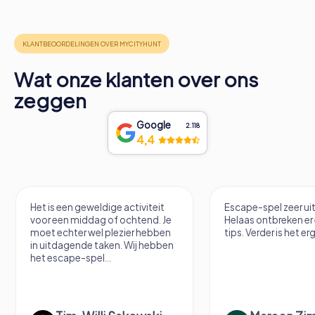
Wat onze klanten over ons
zeggen
Google
2.118
4,4
Het is een geweldige activiteit
Escape-spel zeer u
voor een middag of ochtend. Je
Helaas ontbreken er
moet echter wel plezier hebben
tips. Verder is het erg
in uitdagende taken. Wij hebben
het escape-spel...