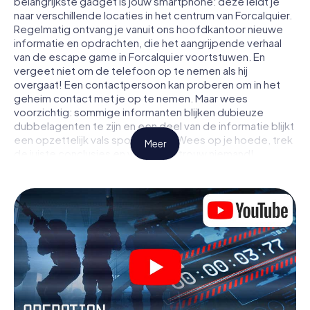
belangrijkste gadget is jouw smartphone: deze leidt je
naar verschillende locaties in het centrum van Forcalquier.
Regelmatig ontvang je vanuit ons hoofdkantoor nieuwe
informatie en opdrachten, die het aangrijpende verhaal
van de escape game in Forcalquier voortstuwen. En
vergeet niet om de telefoon op te nemen als hij
overgaat! Een contactpersoon kan proberen om in het
geheim contact met je op te nemen. Maar wees
voorzichtig: sommige informanten blijken dubieuze
dubbelagenten te zijn en een deel van de informatie blijkt
een opzettelijk vals spoor te zijn. Wees op je hoede, trek
Meer
de juiste conclusies en vooral: vertrouw niemand!
Anders dan in een klassieke escaperoom in Forcalquier zit
je niet opgesloten in een kamer waaruit je jezelf binnen
een bepaald tijdvenster moet bevrijden. Met deze
speurtocht met een smartphone wordt heel Forcalquier
jouw speelveld! De technische voorwaarden voor jouw
avontuur in Forcalquier zijn een smartphone en toegang
tot het mobiel internet. Met één klik krijg jij toegang tot
onze app. Je hoeft niets te installeren om door
interactieve video's, lastige minigames of andere
functies in de actie te worden getrokken.