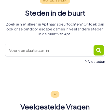
Steden in de buurt
Zoek je niet alleen in Apt naar speurtochten? Ontdek dan
ook onze outdoor escape games in veel andere steden
in de buurt van Apt!
Alle steden
L'Isle-sur-la-
Pernes-les-
Pertuis
Sorgue
Cavaillon
Salon-de-
Fontaines
Manosque
Forcalquier
4 tours
4 tours
4 tours
Carpentras
Provence
4 tours
4 tours
4 tours
beschikbaar
beschikbaar
beschikbaar
4 tours
4 tours
beschikbaar
beschikbaar
beschikbaar
4,8
4,8
4,5
beschikbaar
beschikbaar
4,2
4,5
4,2
4,7
Veelgestelde Vragen