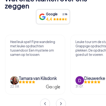
zeggen
Google
2.118
4,4
Heel leuk spel! Fijne wandeling
Leuke tour om de sta
met leuke opdrachten
Grappige opdracht
tussendoor. Een mysterie om
plekken. De opdrach
samen op te lossen.
goed uit te voeren.
Tamara van Kilsdonk
Dieuwerke
22.08.
31.07.