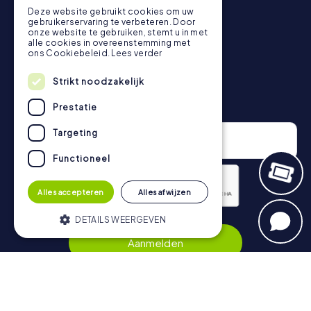
rangschikking.
Deze website gebruikt cookies om uw
Meer informatie over het verloop van onze speurtocht
gebruikerservaring te verbeteren. Door
onze website te gebruiken, stemt u in met
vind je hier:
https://www.mycityhunt.nl/hoe-werkt-het
.
alle cookies in overeenstemming met
ons Cookiebeleid.
Lees verder
Strikt noodzakelijk
Nieuwsbrief
Prestatie
Targeting
Functioneel
Alles accepteren
Alles afwijzen
DETAILS WEERGEVEN
Privacybeleid
Aanmelden
Strikt noodzakelijk
Prestatie
Targeting
Functioneel
Navigatie