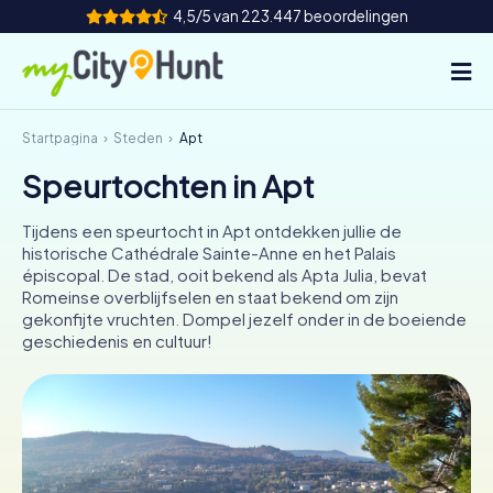
4,5/5 van 223.447 beoordelingen
Startpagina
Steden
Apt
Hoe het werkt
Speurtochten in Apt
Steden
Tijdens een speurtocht in Apt ontdekken jullie de
Tours
historische Cathédrale Sainte-Anne en het Palais
épiscopal. De stad, ooit bekend als Apta Julia, bevat
Romeinse overblijfselen en staat bekend om zijn
Teamevenement
gekonfijte vruchten. Dompel jezelf onder in de boeiende
geschiedenis en cultuur!
Tickets
INT
AT
CH
DE
ES
FR
UK
IE
IT
NL