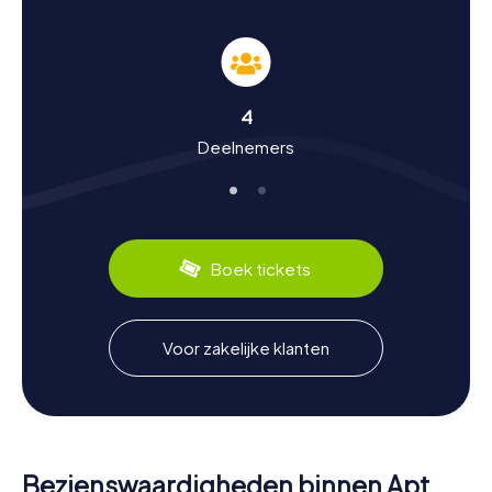
Geschiedenis en cultuur beleven tijdens de
speurtocht in Apt
De speurtochten in Apt zijn niet alleen vermakelijk, maar
ook leerzaam. Je leert veel over de rijke geschiedenis van
deze stad, die al in het Mesolithicum bewoond was. Wist
4
je dat Apt ooit een belangrijk Romeins militaire kamp was
Deelnemers
en later uitgroeide tot een welvarende kolonie genaamd
Apta Iulia? In de Middeleeuwen was Apt een belangrijke
handelsstad en in de 14e eeuw profiteerde de stad van
het pausdom in Avignon. Ook op culinair gebied heeft Apt
veel te bieden: de stad staat bekend als de
"Wereldhoofdstad van de gekonfijte vruchten". Een
Boek tickets
bezoek aan de wekelijkse markt, die elke zaterdag
plaatsvindt, is ook een feest voor de zintuigen.
Na de speurtocht in Apt de omgeving verkennen
Voor zakelijke klanten
Na een spannende speurtocht in Apt kun je de prachtige
omgeving verkennen. De stad ligt in de vallei van de
Calavon en wordt omringd door de bergketens van de
Grand Luberon en Petit Luberon. Deze regio is ideaal voor
wandelingen en fietstochten. Als je nog meer wilt weten
Bezienswaardigheden binnen Apt