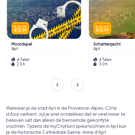
€ 15,99
€ 15,99
€ 12,99
€ 12,99
Moordspel
Schattenjacht
Apt
Apt
6 Talen
6 Talen
2,5 h
3,0 h
Wanneer je de stad Apt in de Provence-Alpes-Côte
d’Azur verkent, zul je snel ontdekken dat er veel meer te
beleven valt dan alleen de beroemde gekonfijte
vruchten. Tijdens de myCityHunt speurtochten in Apt kun
je de historische Cathédrale Sainte-Anne d'Apt