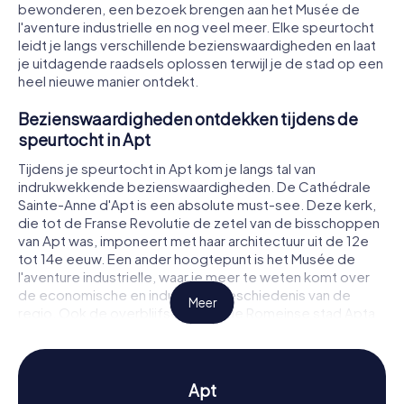
bewonderen, een bezoek brengen aan het Musée de
l'aventure industrielle en nog veel meer. Elke speurtocht
leidt je langs verschillende bezienswaardigheden en laat
je uitdagende raadsels oplossen terwijl je de stad op een
heel nieuwe manier ontdekt.
Bezienswaardigheden ontdekken tijdens de
speurtocht in Apt
Tijdens je speurtocht in Apt kom je langs tal van
indrukwekkende bezienswaardigheden. De Cathédrale
Sainte-Anne d'Apt is een absolute must-see. Deze kerk,
die tot de Franse Revolutie de zetel van de bisschoppen
van Apt was, imponeert met haar architectuur uit de 12e
tot 14e eeuw. Een ander hoogtepunt is het Musée de
l'aventure industrielle, waar je meer te weten komt over
de economische en industriële geschiedenis van de
Meer
regio. Ook de overblijfselen van de Romeinse stad Apta
Julia, die in 45 v.Chr. werd gesticht, zijn fascinerend. Bij
elke stop wachten spannende raadsels die je moet
oplossen om verder te komen.
Apt