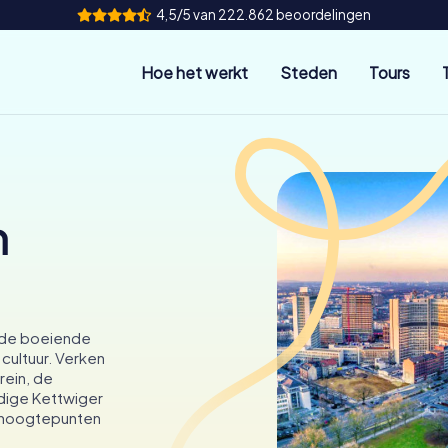
4,5/5 van 222.862 beoordelingen
Hoe het werkt
Steden
Tours
n
 de boeiende
cultuur. Verken
ein, de
dige Kettwiger
e hoogtepunten