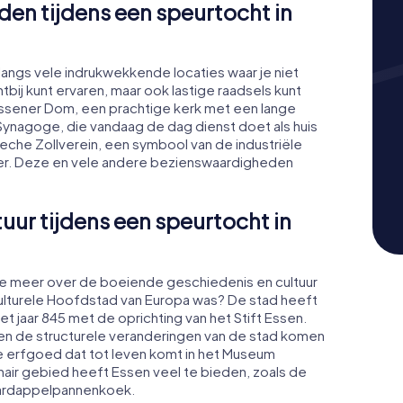
n tijdens een speurtocht in
langs vele indrukwekkende locaties waar je niet
tbij kunt ervaren, maar ook lastige raadsels kunt
Essener Dom, een prachtige kerk met een lange
Synagoge, die vandaag de dag dienst doet als huis
Zeche Zollverein, een symbool van de industriële
er. Deze en vele andere bezienswaardigheden
uur tijdens een speurtocht in
r je meer over de boeiende geschiedenis en cultuur
Culturele Hoofdstad van Europa was? De stad heeft
t jaar 845 met de oprichting van het Stift Essen.
e en de structurele veranderingen van de stad komen
le erfgoed dat tot leven komt in het Museum
nair gebied heeft Essen veel te bieden, zoals de
e aardappelpannenkoek.