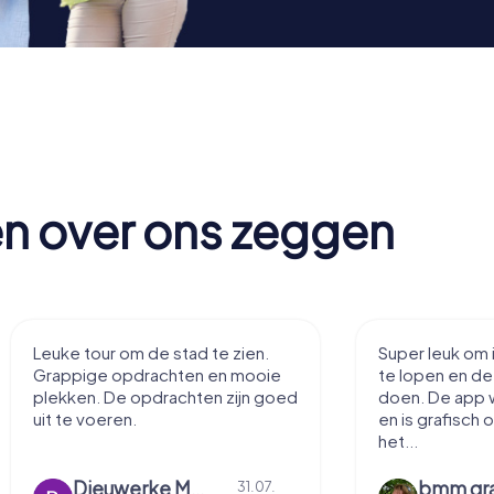
en over ons zeggen
ien.
Super leuk om in eigen dorp rond
L
mooie
te lopen en deze opdrachten te
l
jn goed
doen. De app werkt uitstekend
d
en is grafisch ook erg goed. Ik kan
n
het...
bmm grapendaal
31.07.
31.07.