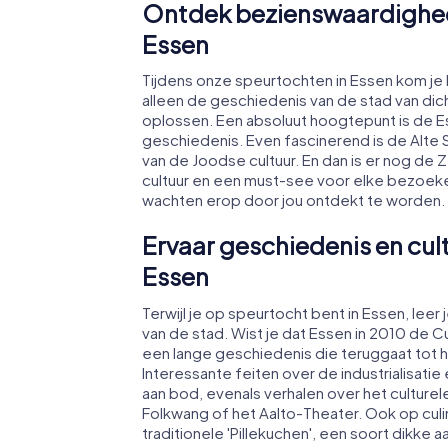
Ontdek bezienswaardighede
Essen
Tijdens onze speurtochten in Essen kom je 
alleen de geschiedenis van de stad van dich
oplossen. Een absoluut hoogtepunt is de 
geschiedenis. Even fascinerend is de Alte 
van de Joodse cultuur. En dan is er nog de 
cultuur en een must-see voor elke bezoek
wachten erop door jou ontdekt te worden.
Ervaar geschiedenis en cult
Essen
Terwijl je op speurtocht bent in Essen, lee
van de stad. Wist je dat Essen in 2010 de 
een lange geschiedenis die teruggaat tot he
Interessante feiten over de industrialisati
aan bod, evenals verhalen over het culture
Folkwang of het Aalto-Theater. Ook op culi
traditionele 'Pillekuchen', een soort dikk