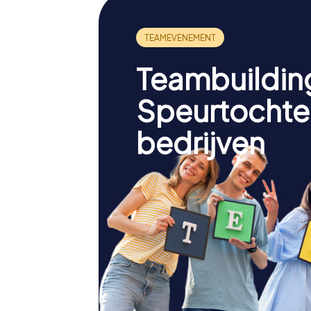
Teambuildin
Speurtochte
bedrijven