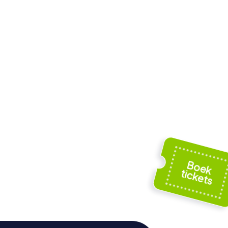
Johannes de
che
Doperkerk