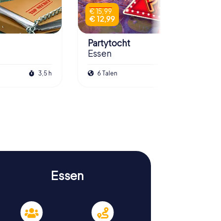
€ 15,99
€ 12,99
Partytocht
Essen
3,5 h
6 Talen
2,5 h
Essen