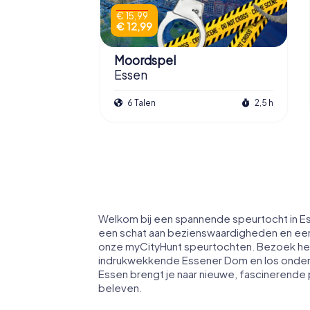
€ 15,99
€ 12,99
Moordspel
Essen
6 Talen
2,5 h
Welkom bij een spannende speurtocht in Es
een schat aan bezienswaardigheden en een 
onze myCityHunt speurtochten. Bezoek h
indrukwekkende Essener Dom en los onderw
Essen brengt je naar nieuwe, fascinerende 
beleven.