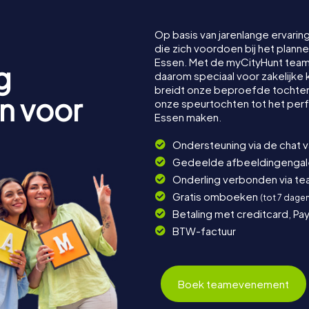
Op basis van jarenlange ervarin
die zich voordoen bij het plan
Essen. Met de myCityHunt tea
g
daarom speciaal voor zakelijke 
breidt onze beproefde tochten 
n voor
onze speurtochten tot het per
Essen maken.
Ondersteuning via de chat 
Gedeelde afbeeldingengaler
Onderling verbonden via t
Gratis omboeken
(tot 7 dage
Betaling met creditcard, Pay
BTW-factuur
Boek teamevenement