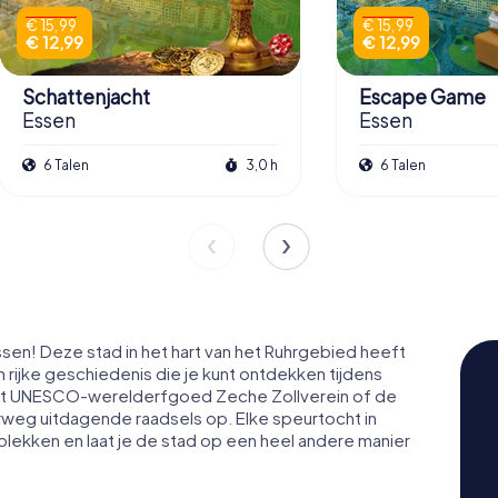
€ 15,99
€ 15,99
€ 12,99
€ 12,99
Schattenjacht
Escape Game
Essen
Essen
6 Talen
3,0 h
6 Talen
sen! Deze stad in het hart van het Ruhrgebied heeft
rijke geschiedenis die je kunt ontdekken tijdens
et UNESCO-werelderfgoed Zeche Zollverein of de
eg uitdagende raadsels op. Elke speurtocht in
plekken en laat je de stad op een heel andere manier