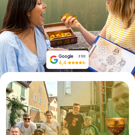
Boek tickets
Koop cadeaubonnen
Google
2.122
4,4