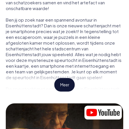
van schatzoekers samen en vind het artefact van
onschatbare waarde!
Ben jij op zoek naar een spannend avontuur in
Eisenhüttenstadt? Dan is onze nieuwe schattenjacht met
je smartphone precies wat je zoekt! In tegenstelling tot
een escaperoom, waar je puzzels in een kleine
afgesloten kamer moet oplossen, wordt tijdens onze
schattenjacht het hele stadscentrum van
Eisenhüttenstadt jouw speelveld. Alles wat je nodig hebt
voor deze mysterieuze speurtocht in Eisenhüttenstadt is
een kaartje, een smartphone met internettoegang en
een team van gelijkgestemden. Je kunt op elk moment
de speurtocht in Eisenhüttenstadt gaan spelen!
Meer
De speurtocht met een smartphone in Eisenhüttenstadt
begint met een gezamenlijke briefing. Je bekijkt een
video waarin het verhaal wordt uitgelegd en hoe de
speurtocht verloopt. Vervolgens worden de rollen
verdeeld. Wie in jouw team is een geboren speurder?
Wie is een echte avonturier? En wie heeft het in zich om
een code te kraken? Bij onze escape game in