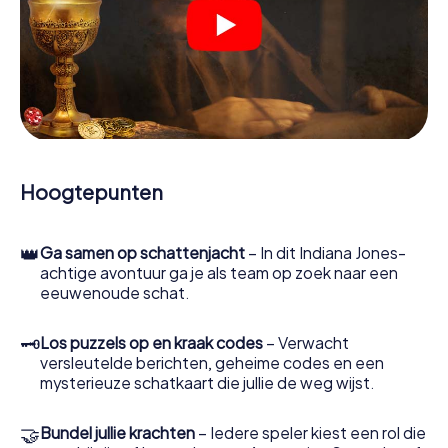
Eisenhüttenstadt garanderen wij dat elke speler de juiste
rol vindt.
Zodra de rollen zijn toegewezen, kan de speurtocht
beginnen. Op verschillende locaties in de stad kraak je
gecodeerde berichten, los je lastige logische raadsels
op en zoek je naar bewijs. Jouw smartphone is je meest
cruciale opsporingsinstrument: met onze app kun je
getuigen interviewen, plaatsen delict onderzoeken,
bewijs verzamelen en veilig door Eisenhüttenstadt
Hoogtepunten
navigeren.
Tijdens het spel duiken jij en jouw team steeds dieper in
👑
Ga samen op schattenjacht
– In dit Indiana Jones-
het spannende verhaal en al snel zul je beseffen dat de
achtige avontuur ga je als team op zoek naar een
kostbare schat slechts een paar stappen verwijderd is.
eeuwenoude schat.
🗝
Los puzzels op en kraak codes
– Verwacht
versleutelde berichten, geheime codes en een
mysterieuze schatkaart die jullie de weg wijst.
🤝
Bundel jullie krachten
– Iedere speler kiest een rol die