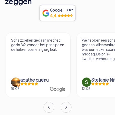
zeggen
Google
2.122
4,4
Schatzoeken gedaan met het
We hebben een scha
gezin. We vonden het principe en
gedaan. Alles werkte
de hele enscenering erg leuk.
was een leuke, spa
middag. De prijs-
kwaliteitverhouding 
agathe quenu
Stefanie N
15.08.
12.06.