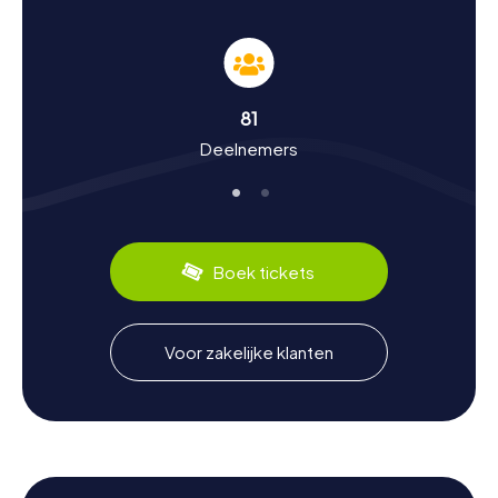
Geschiedenis en cultuur beleven tijdens de
speurtocht in Słubice
De myCityHunt speurtochten in Słubice bieden niet alleen
plezier en spanning, maar ook een leerzame reis naar het
81
verleden van de stad. Oorspronkelijk was Słubice een
Deelnemers
stadsdeel van Frankfurt (Oder) en werd pas na de
Tweede Wereldoorlog een zelfstandige stad. De stad is
een voorbeeld van de bewogen geschiedenis van de
regio, die reikt van de Slavische nederzetting Zliwice tot
de huidige Pools-Duitse grensstad. Wisten jullie dat de
stadsbrug over de Oder een belangrijke grensovergang
Boek tickets
tussen Polen en Duitsland is? Ook op culinair gebied heeft
Słubice veel te bieden. Proef lokale specialiteiten die
jullie verblijf in de stad compleet maken.
Voor zakelijke klanten
Na de speurtocht in Słubice de omgeving
verkennen
Na een spannende speurtocht in Słubice valt er nog veel
meer te ontdekken. De stad ligt in een schilderachtige
omgeving die uitnodigt tot verdere verkenning. Bezoek