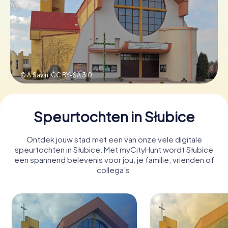
Boek tickets
Koop cadeaubonnen
© A.Savin,
CC BY-SA 3.0
Speurtochten in Słubice
Ontdek jouw stad met een van onze vele digitale
speurtochten in Słubice. Met myCityHunt wordt Słubice
een spannend belevenis voor jou, je familie, vrienden of
collega’s.