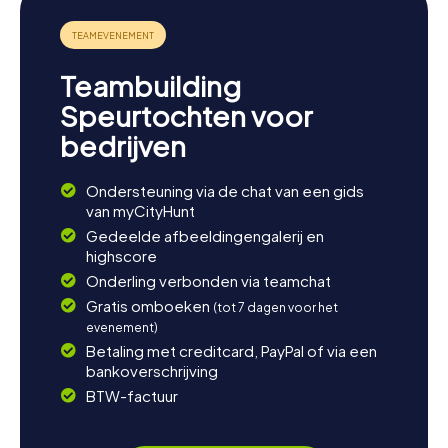
de Poolse markt om lokale producten en souvenirs te
ontdekken. Of maak een uitstapje naar Frankfurt (Oder),
dat direct aan de andere kant van de Oder ligt. De regio
biedt tal van mogelijkheden voor uitstapjes en
Teambuilding
belevenissen die jullie bezoek aan Słubice onvergetelijk
maken. Of jullie nu geïnteresseerd zijn in geschiedenis,
Speurtochten voor
cultuur of gewoon een ontspannen tijd willen
bedrijven
doorbrengen – een speurtocht in Słubice is het perfecte
startpunt voor jullie ontdekkingsreis.
Ondersteuning via de chat van een gids
van myCityHunt
Gedeelde afbeeldingengalerij en
highscore
Onderling verbonden via teamchat
Gratis omboeken
(tot 7 dagen voor het
evenement)
Betaling met creditcard, PayPal of via een
bankoverschrijving
BTW-factuur