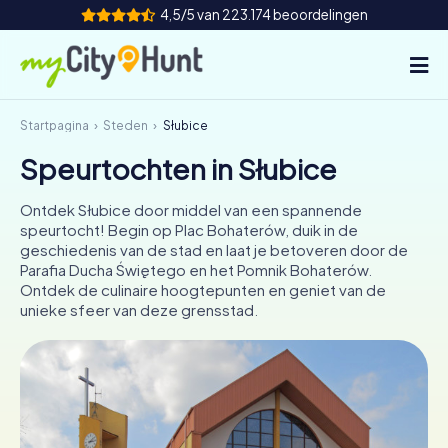
4,5/5 van 223.174 beoordelingen
Startpagina
Steden
Słubice
Hoe het werkt
Speurtochten in Słubice
Steden
Ontdek Słubice door middel van een spannende
Tours
speurtocht! Begin op Plac Bohaterów, duik in de
geschiedenis van de stad en laat je betoveren door de
Parafia Ducha Świętego en het Pomnik Bohaterów.
Teamevenement
Ontdek de culinaire hoogtepunten en geniet van de
unieke sfeer van deze grensstad.
Tickets
INT
AT
CH
DE
ES
FR
UK
IE
IT
NL