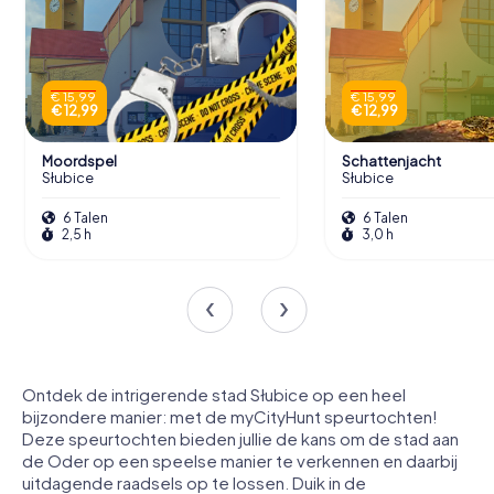
€ 15,99
€ 15,99
€ 12,99
€ 12,99
Moordspel
Schattenjacht
Słubice
Słubice
6 Talen
6 Talen
2,5 h
3,0 h
Ontdek de intrigerende stad Słubice op een heel
bijzondere manier: met de myCityHunt speurtochten!
Deze speurtochten bieden jullie de kans om de stad aan
de Oder op een speelse manier te verkennen en daarbij
uitdagende raadsels op te lossen. Duik in de