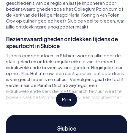
geschiedenis van de regio en laat je imponeren door
bezienswaardigheden zoals het Collegium Polonicum of
de Kerk van de Heilige Maagd Maria, Koningin van Polen.
Ook op culinair gebied heeft Słubice veel te bieden, wat
jullie ontdekkingsreis nog zoeter maakt.
Bezienswaardigheden ontdekken tijdens de
speurtocht in Słubice
Tijdens een speurtocht in Słubice worden jullie door de
stad geleid en ontdekken jullie enkele van de meest
indrukwekkende bezienswaardigheden. Begin jullie tour
op het Plac Bohaterów, een centraal plein dat doordrenkt
is van geschiedenis en cultuur. Vervolgens gaat de tocht
verder naar de Parafia Ducha Świętego, een
indrukwekkende kerk die met haar architectuur weet te
boeien. Ook het Pomnik Bohaterów, een monument ter
Meer
ere van de helden van de stad, is een hoogtepunt dat je
niet mag missen. Tijdens de speurtocht lossen jullie
spannende raadsels op die jullie naar de volgende
bestemmingen leiden en jullie de stad vanuit een heel
nieuw perspectief laten zien.
Słubice