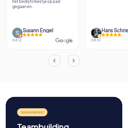
het bedrijfsfeestje op pad
gegaan en...
Susann Engel
Hans Schri
04.12.
08.10.
Teambuilding