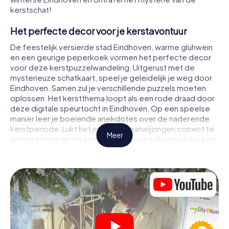
kerstschat!
Het perfecte decor voor je kerstavontuur
De feestelijk versierde stad Eindhoven, warme glühwein
en een geurige peperkoek vormen het perfecte decor
voor deze kerstpuzzelwandeling. Uitgerust met de
mysterieuze schatkaart, speel je geleidelijk je weg door
Eindhoven. Samen zul je verschillende puzzels moeten
oplossen. Het kerstthema loopt als een rode draad door
deze digitale speurtocht in Eindhoven. Op een speelse
manier leer je boeiende anekdotes over de naderende
kerstperiode. Lukt het jou om de aanwijzingen correct te
Meer
interpreteren en de andere teams van schatzoekers een
stapje voor te blijven?
De kerstmarkt van Eindhoven als tussenstop
Stel een bekwaam team van vrienden of familieleden
samen en ga samen op kerstspeurtocht door Eindhoven.
Het enige wat je nodig hebt, is een deelnameticket, een
smartphone met toegang tot het internet en de juiste
teamspirit. Je kunt op elk moment spelen!