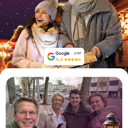
Boek tickets
Koop cadeaubonnen
Google
2.107
4,4