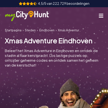
4,5/5 van 222.729 beoordelingen
Startpagina
Steden
Eindhoven
Xmas Adventure Eindhoven
Hoe het werkt
Xmas Adventure Eindhoven
Steden
Beleef het Xmas Adventure in Eindhoven en ontdek de
Tours
stad in al haar kerstpracht. Los lastige puzzels op,
ontcijfer geheime codes en ontdek samen het geheim
van de kerstschat!
Teamevenement
Tickets
INT
AT
CH
DE
ES
FR
UK
IE
IT
NL