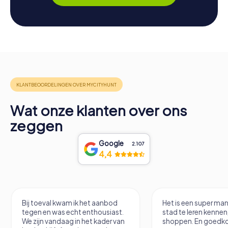
Wat onze klanten over ons
zeggen
Google
2.107
4,4
Bij toeval kwam ik het aanbod
Het is een super ma
tegen en was echt enthousiast.
stad te leren kennen
We zijn vandaag in het kader van
shoppen. En goedko