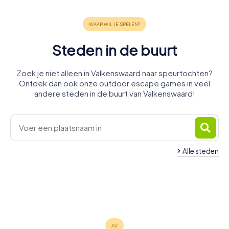
Steden in de buurt
Zoek je niet alleen in Valkenswaard naar speurtochten?
Ontdek dan ook onze outdoor escape games in veel
andere steden in de buurt van Valkenswaard!
Alle steden
Geldrop-
Bergeijk
Eindhoven
Mierlo
Eersel
Nuenen
Lommel
4 tours
6 tours
4 tours
Someren
Helmond
Weert
4 tours
4 tours
4 tours
beschikbaar
beschikbaar
beschikbaar
Bocholt
4 tours
5 tours
4 tours
beschikbaar
beschikbaar
beschikbaar
4,7
4,5
4,4
4 tours
beschikbaar
beschikbaar
beschikbaar
4,3
5,0
4,5
beschikbaar
4,5
4,2
4,2