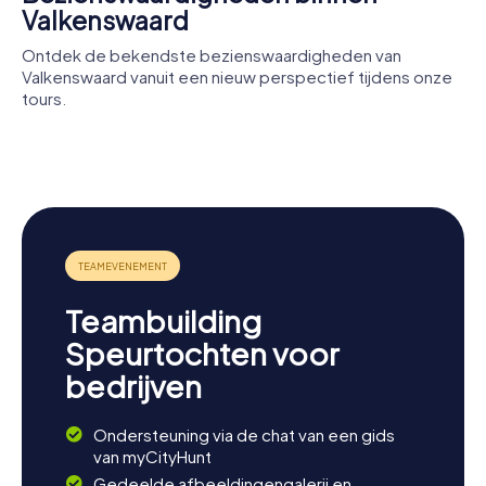
Valkenswaard
Ontdek de bekendste bezienswaardigheden van
Valkenswaard vanuit een nieuw perspectief tijdens onze
tours.
Nederlands
Dommelse
Huize
Steendrukmuseum
Watermolen
Robijnenhof
Teambuilding
Speurtochten voor
bedrijven
Ondersteuning via de chat van een gids
van myCityHunt
Gedeelde afbeeldingengalerij en