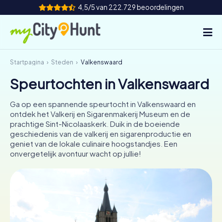
4,5/5 van 222.729 beoordelingen
Startpagina
Steden
Valkenswaard
Hoe het werkt
Speurtochten in Valkenswaard
Steden
Ga op een spannende speurtocht in Valkenswaard en
Tours
ontdek het Valkerij en Sigarenmakerij Museum en de
prachtige Sint-Nicolaaskerk. Duik in de boeiende
geschiedenis van de valkerij en sigarenproductie en
Teamevenement
geniet van de lokale culinaire hoogstandjes. Een
onvergetelijk avontuur wacht op jullie!
Tickets
INT
AT
CH
DE
ES
FR
UK
IE
IT
NL