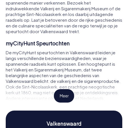
spannende manier verkennen. Bezoek het
indrukwekkende Valkerij en Sigarenmakerij Museum of de
prachtige Sint-Nicolaaskerk en los daarbij uitdagende
raadsels op. Laat je betoveren door de rijke geschiedenis
en de culinaire specialiteiten van de regio terwijl je op je
speurtocht door Valkenswaard trekt.
myCityHunt Speurtochten
De myCityHunt speurtochten in Valkenswaard leiden je
langs verschillende bezienswaardigheden, waar je
spannende raadsels kunt oplossen. Een hoogtepunt is
het Valkerij en Sigarenmakerij Museum, dat twee
belangrijke aspecten van de geschiedenis van
Valkenswaard belicht: de valkerij en de sigarenproductie.
Ook de Sint-Nicolaaskerk, een prachtige neogotische
kerk uit 1860, mag niet ontbreken op je ontdekkingsreis.
Meer
Andere interessante plekken zijn het Nederlands
Steendrukmuseum, dat je meeneemt in de wereld van de
lithografie, en de historische Dommelse Watermolen, een
schilderachtige watermolen aan de rand van de stad. Bij
elke stop wacht een nieuw raadsel om op te lossen.
Valkenswaard