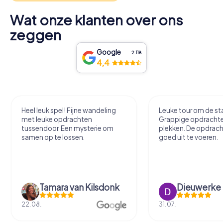
Wat onze klanten over ons
zeggen
Google
2.118
4,4
Heel leuk spel! Fijne wandeling
Leuke tour om de sta
met leuke opdrachten
Grappige opdracht
tussendoor. Een mysterie om
plekken. De opdrach
samen op te lossen.
goed uit te voeren.
Tamara van Kilsdonk
Dieuwerke
22.08.
31.07.