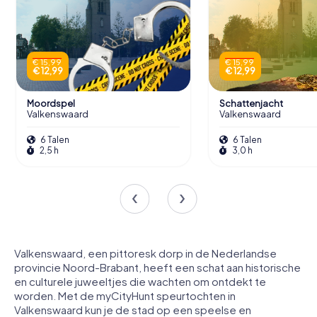
€ 15,99
€ 15,99
€ 12,99
€ 12,99
Moordspel
Schattenjacht
Valkenswaard
Valkenswaard
6 Talen
6 Talen
2,5 h
3,0 h
Valkenswaard, een pittoresk dorp in de Nederlandse
provincie Noord-Brabant, heeft een schat aan historische
en culturele juweeltjes die wachten om ontdekt te
worden. Met de myCityHunt speurtochten in
Valkenswaard kun je de stad op een speelse en