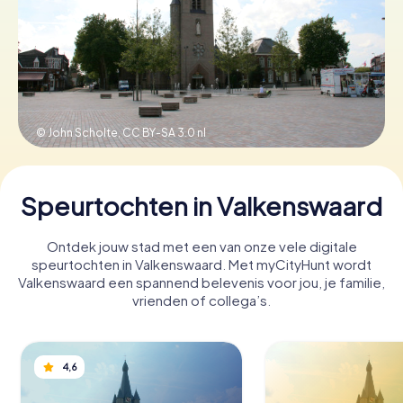
Boek tickets
Koop cadeaubonnen
© John Scholte,
CC BY-SA 3.0 nl
Speurtochten in Valkenswaard
Ontdek jouw stad met een van onze vele digitale
speurtochten in Valkenswaard. Met myCityHunt wordt
Valkenswaard een spannend belevenis voor jou, je familie,
vrienden of collega’s.
4,6