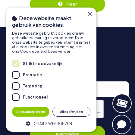
Valkenswaard kunnen in de online ticketshop via
fotogalerij kunt bekijken.
Meer
https://www.mycityhunt.nl/tickets
worden geboekt.
Tijdens de tour kun je op elk moment een pauze nemen
×
voor een ijsje of een drankje! Na ongeveer 3 uur geeft de
Deze website maakt
topscorelijst informatie over jouw algemene
gebruik van cookies.
rangschikking.
Deze website gebruikt cookies om uw
gebruikerservaring te verbeteren. Door
Meer informatie over het verloop van onze speurtocht
onze website te gebruiken, stemt u in met
vind je hier:
https://www.mycityhunt.nl/hoe-werkt-het
.
alle cookies in overeenstemming met
ons Cookiebeleid.
Lees verder
Strikt noodzakelijk
Nieuwsbrief
Prestatie
Targeting
Functioneel
Alles accepteren
Alles afwijzen
DETAILS WEERGEVEN
Privacybeleid
Aanmelden