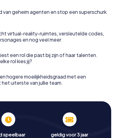
uid van geheim agenten en stop een superschurk
ht virtual-reality-ruimtes, versleutelde codes,
rsonages en nog veel meer.
est een rol die past bij zijn of haar talenten.
e rol kies jij?
en hogere moeilijkheidsgraad met een
het uiterste van jullie team.
jd speelbaar
geldig voor 3 jaar