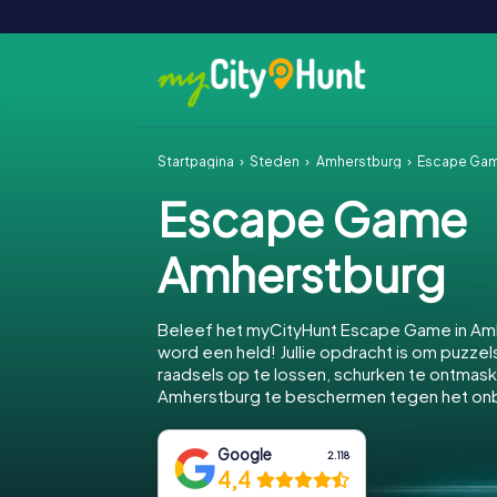
Startpagina
Steden
Amherstburg
Escape Gam
Escape Game
Amherstburg
Beleef het myCityHunt Escape Game in Am
word een held! Jullie opdracht is om puzzels
raadsels op te lossen, schurken te ontmas
Amherstburg te beschermen tegen het o
Google
2.118
4,4