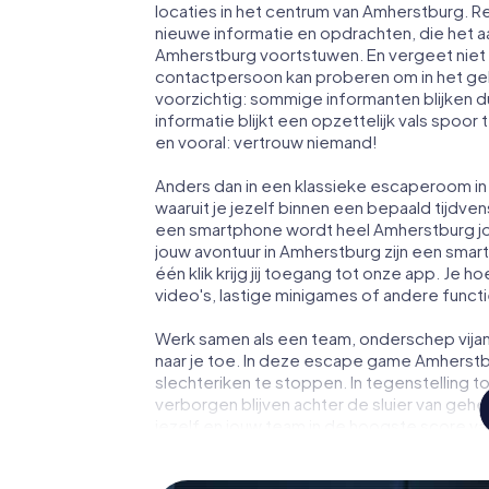
locaties in het centrum van Amherstburg. R
nieuwe informatie en opdrachten, die het 
Amherstburg voortstuwen. En vergeet niet 
contactpersoon kan proberen om in het ge
voorzichtig: sommige informanten blijken 
informatie blijkt een opzettelijk vals spoor 
en vooral: vertrouw niemand!
Anders dan in een klassieke escaperoom in 
waaruit je jezelf binnen een bepaald tijdv
een smartphone wordt heel Amherstburg j
jouw avontuur in Amherstburg zijn een smar
één klik krijg jij toegang tot onze app. Je h
video's, lastige minigames of andere funct
Werk samen als een team, onderschep vijan
naar je toe. In deze escape game Amherstb
slechteriken te stoppen. In tegenstelling t
verborgen blijven achter de sluier van geh
jezelf en jouw team in de hoogste score va
fotogalerij. De escape game van myCityHun
persoonlijke avonturenspeeltuin. Koop je 