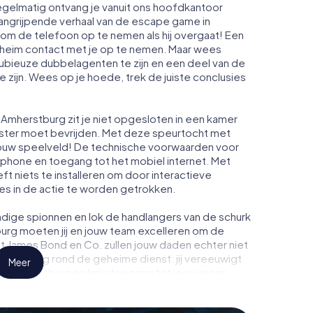
egelmatig ontvang je vanuit ons hoofdkantoor
aangrijpende verhaal van de escape game in
om de telefoon op te nemen als hij overgaat! Een
heim contact met je op te nemen. Maar wees
dubieuze dubbelagenten te zijn en een deel van de
te zijn. Wees op je hoede, trek de juiste conclusies
Amherstburg zit je niet opgesloten in een kamer
enster moet bevrijden. Met deze speurtocht met
ouw speelveld! De technische voorwaarden voor
tphone en toegang tot het mobiel internet. Met
oeft niets te installeren om door interactieve
ies in de actie te worden getrokken.
dige spionnen en lok de handlangers van de schurk
urg moeten jij en jouw team excelleren om de
ot James Bond en Co. zullen jouw daden echter niet
eimhouding rond de geheime dienst: jij vereeuwigt
Meer
n Amherstburg en krijg toegang tot jouw eigen
t verandert Amherstburg in jouw eigen
tickets voor de wereld van spionage en geheime