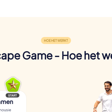
ape Game - Hoe het w
samen
housie