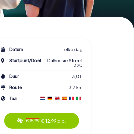
Datum
elke dag
Startpunt/Doel
Dalhousie Street
320
Duur
3,0 h
Route
3,7 km
Taal
€ 12,99 p.p.
€ 15,99