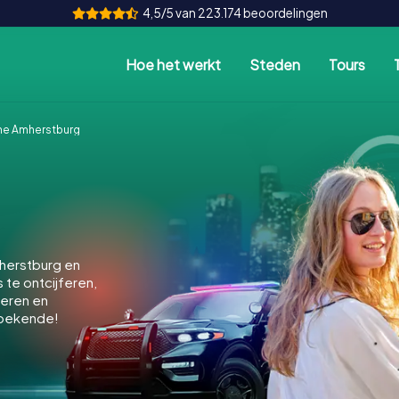
4,5/5 van 223.174 beoordelingen
Hoe het werkt
Steden
Tours
e Amherstburg
herstburg en
 te ontcijferen,
keren en
nbekende!