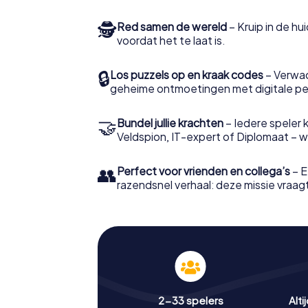
🕵
Red samen de wereld
– Kruip in de h
voordat het te laat is.
🔒
Los puzzels op en kraak codes
– Verwac
geheime ontmoetingen met digitale pe
🤝
Bundel jullie krachten
– Iedere speler ki
Veldspion, IT-expert of Diplomaat – welk
👥
Perfect voor vrienden en collega’s
– E
razendsnel verhaal: deze missie vraagt 
2-33 spelers
Alti