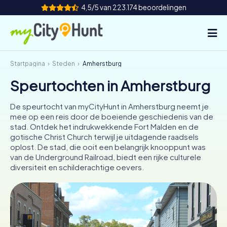
4,5/5 van 223.174 beoordelingen
Startpagina
Steden
Amherstburg
Hoe het werkt
Speurtochten in Amherstburg
Steden
De speurtocht van myCityHunt in Amherstburg neemt je
Tours
mee op een reis door de boeiende geschiedenis van de
stad. Ontdek het indrukwekkende Fort Malden en de
gotische Christ Church terwijl je uitdagende raadsels
Teamevenement
oplost. De stad, die ooit een belangrijk knooppunt was
van de Underground Railroad, biedt een rijke culturele
Tickets
diversiteit en schilderachtige oevers.
INT
AT
CH
DE
ES
FR
UK
IE
IT
NL