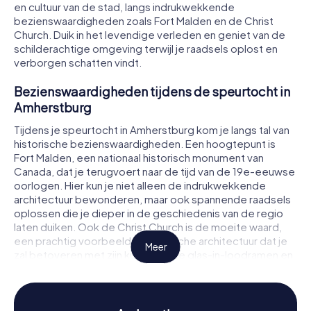
en cultuur van de stad, langs indrukwekkende
bezienswaardigheden zoals Fort Malden en de Christ
Church. Duik in het levendige verleden en geniet van de
schilderachtige omgeving terwijl je raadsels oplost en
verborgen schatten vindt.
Bezienswaardigheden tijdens de speurtocht in
Amherstburg
Tijdens je speurtocht in Amherstburg kom je langs tal van
historische bezienswaardigheden. Een hoogtepunt is
Fort Malden, een nationaal historisch monument van
Canada, dat je terugvoert naar de tijd van de 19e-eeuwse
oorlogen. Hier kun je niet alleen de indrukwekkende
architectuur bewonderen, maar ook spannende raadsels
oplossen die je dieper in de geschiedenis van de regio
laten duiken. Ook de Christ Church is de moeite waard,
een prachtig voorbeeld van gotische architectuur dat je
Meer
zal betoveren met zijn kunstzinnige glas-in-loodramen en
de rustige sfeer. Vergeet niet ook een kijkje te nemen bij
de Amherstburg First Baptist Church, een belangrijk
getuigenis van de Afro-Amerikaanse geschiedenis in
Canada.