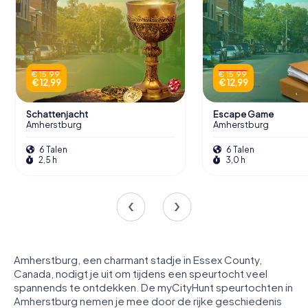
€ 15,99
€ 15,99
€ 12,99
€ 12,99
Schattenjacht
Escape Game
Amherstburg
Amherstburg
6 Talen
6 Talen
2,5 h
3,0 h
Amherstburg, een charmant stadje in Essex County,
Canada, nodigt je uit om tijdens een speurtocht veel
spannends te ontdekken. De myCityHunt speurtochten in
Amherstburg nemen je mee door de rijke geschiedenis