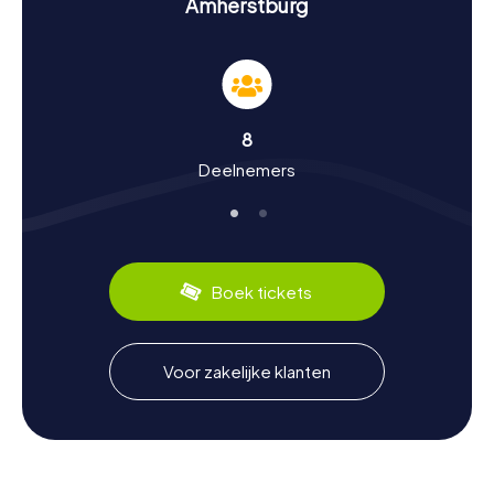
Amherstburg
Geschiedenis en cultuur tijdens de speurtocht
in Amherstburg
De speurtochten in Amherstburg bieden je een unieke
kans om meer te leren over de rijke geschiedenis en
8
cultuur van de stad. Amherstburg was een belangrijke
Deelnemers
locatie tijdens de oorlog van 1812 en speelde een grote
rol in de Underground Railroad, die slaven naar de vrijheid
leidde. Deze historische gebeurtenissen en meer kun je
ontdekken tijdens een speurtocht in Amherstburg. Wist je
dat Amherstburg ook bekend staat om zijn levendige
kunstscene? Regelmatig vinden hier
Boek tickets
kunsttentoonstellingen en festivals plaats die de
creatieve kant van de stad tot leven brengen. Een ander
hoogtepunt is de lokale keuken, die lonkt met
specialiteiten zoals verse vis uit het nabijgelegen Lake
Voor zakelijke klanten
Erie.
Na de speurtocht in Amherstburg de omgeving
verkennen