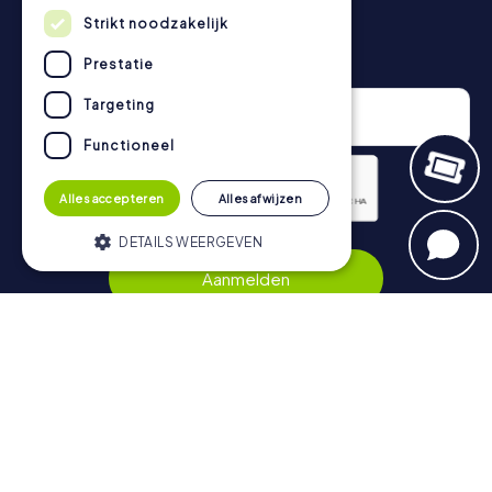
Strikt noodzakelijk
Nieuwsbrief
Prestatie
Targeting
Functioneel
Alles accepteren
Alles afwijzen
DETAILS WEERGEVEN
Privacybeleid
Aanmelden
Strikt noodzakelijk
Prestatie
Targeting
Functioneel
Navigatie
Strikt noodzakelijke cookies maken de
kernfunctionaliteiten van de website
Tickets
mogelijk, zoals gebruikersaanmelding en
accountbeheer. De website kan niet goed
Cadeaubonnenshop
worden gebruikt zonder de strikt
noodzakelijke cookies.
Explorer Blog