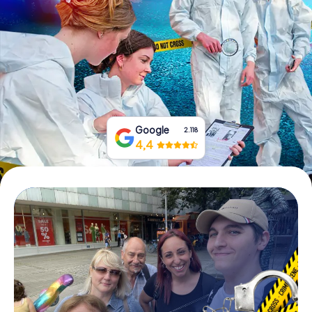
Boek tickets
Koop cadeaubonnen
Google
2.118
4,4