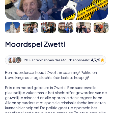
Moordspel Zwettl
20 Klanten hebben deze tour beoordeeld:
4,3 / 5
Een moordenaar houdt Zwettl in spanning! Politie en
bevolking rest nog slechts één laatste hoop: jij!
Er is een moord gebeurd in Zwettl. Een succesvolle
plaatselijke zakenman is het slachtoffer geworden van de
gruwelijke misdaad en alle sporen leiden nergens heen.
Alleen speurders met speciale criminalistische instincten
kunnen hier helpen! De politie geeft je opdracht het
onheilspellende geval op te lossen en Zwettl weer veilig