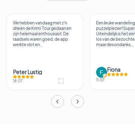
Een leuke wandeling met
Het misdaadspel wa
puzzelplezier! Super concept!
spannend en alle d
Uiteindelijk is het een wandeling
hebben er plezier aa
los van de bezochte locaties,
maar desondanks...
Fiona
Patricia St
11.07.
04.06.