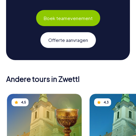
Boek teamevenement
Offerte aanvragen
Andere tours in Zwettl
4,5
4,3