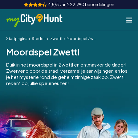
4,5/5 van 222.990 beoordelingen
Startpagina
Steden
Zwettl
Moordspel Zwettl
Hoe het werkt
Moordspel Zwettl
Steden
Duik in het moordspel in Zwettl en ontmasker de dader!
Tours
Zwervend door de stad, verzamel je aanwijzingen en los
je het mysterie rond de geheimzinnige zaak op. Zwettl
rekent op jullie speurneuzen!
Teamevenement
Tickets
INT
AT
CH
DE
ES
FR
UK
IE
IT
NL