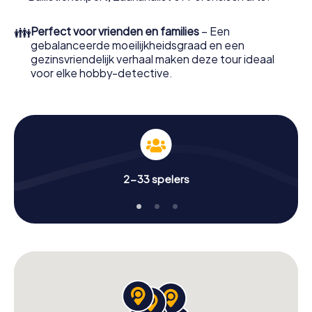
paar minuten vind je het in je email inbox. Start nu je online
browser, voer je code in - en je bent klaar om te gaan!
👪
Perfect voor vrienden en families
– Een
gebalanceerde moeilijkheidsgraad en een
Waar wacht je nog op? Zwettl rekent op je!
gezinsvriendelijk verhaal maken deze tour ideaal
voor elke hobby-detective.
2-33 spelers