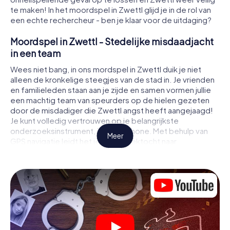
te maken! In het moordspel in Zwettl glijd je in de rol van
een echte rechercheur - ben je klaar voor de uitdaging?
Moordspel in Zwettl - Stedelijke misdaadjacht
in een team
Wees niet bang, in ons mordspel in Zwettl duik je niet
alleen de kronkelige steegjes van de stad in. Je vrienden
en familieleden staan aan je zijde en samen vormen jullie
een machtig team van speurders op de hielen gezeten
door de misdadiger die Zwettl angst heeft aangejaagd!
Je kunt volledig vertrouwen op je belangrijkste
onderzoeksinstrument, je smartphone. Met behulp van
Meer
GPS navigatie leidt het je op je zoektocht naar
aanwijzingen naar de plaats van het misdrijf, naar talrijke
plaatsen in Zwettl die met het misdrijf te maken hebben,
en tenslotte naar de moordenaar. Op elke locatie los je
lastige puzzels op en kom je steeds dichter bij de
oplossing van de zaak. In tegenstelling tot een klassiek
moorddiner in Zwettl bepaal je zelf de gebeurtenissen,
beweeg je je in de frisse lucht en ontdek je de stad met
geheel nieuwe ogen.