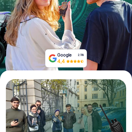
Boek tickets
Koop cadeaubonnen
Google
2.118
4,4