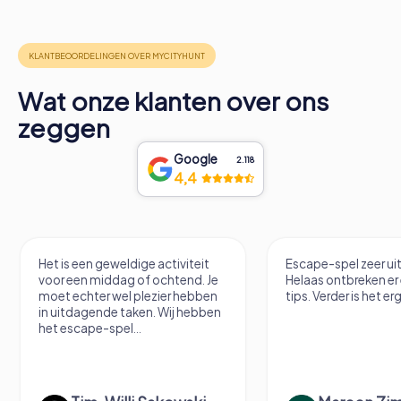
Wat onze klanten over ons
zeggen
Google
2.118
4,4
Het is een geweldige activiteit
Escape-spel zeer u
voor een middag of ochtend. Je
Helaas ontbreken er
moet echter wel plezier hebben
tips. Verder is het erg
in uitdagende taken. Wij hebben
het escape-spel...