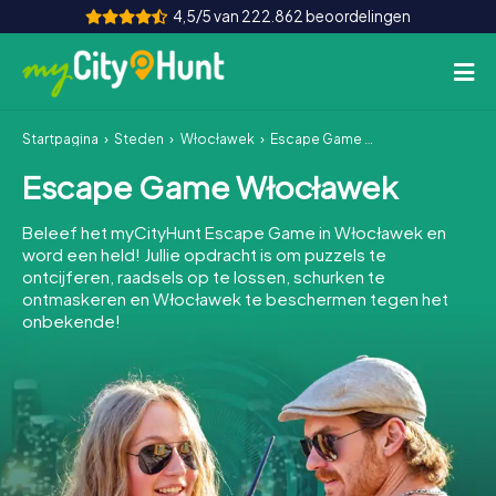
4,5/5 van 222.862 beoordelingen
Startpagina
Steden
Włocławek
Escape Game Włocławek
Hoe het werkt
Escape Game Włocławek
Steden
Beleef het myCityHunt Escape Game in Włocławek en
Tours
word een held! Jullie opdracht is om puzzels te
ontcijferen, raadsels op te lossen, schurken te
ontmaskeren en Włocławek te beschermen tegen het
Teamevenement
onbekende!
Tickets
INT
AT
CH
DE
ES
FR
UK
IE
IT
NL