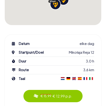
Datum
elke dag
Startpunt/Doel
Mikołaja Reja 12
Duur
3,0 h
Route
3,6 km
Taal
€ 12,99 p.p.
€ 15,99