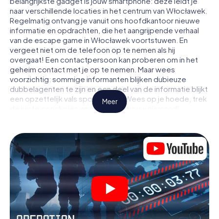
belangrijkste gadget is jouw smartphone: deze leidt je
naar verschillende locaties in het centrum van Włocławek.
Regelmatig ontvang je vanuit ons hoofdkantoor nieuwe
informatie en opdrachten, die het aangrijpende verhaal
van de escape game in Włocławek voortstuwen. En
vergeet niet om de telefoon op te nemen als hij
overgaat! Een contactpersoon kan proberen om in het
geheim contact met je op te nemen. Maar wees
voorzichtig: sommige informanten blijken dubieuze
dubbelagenten te zijn en een deel van de informatie blijkt
een opzettelijk vals spoor te zijn. Wees op je hoede, trek
Meer
de juiste conclusies en vooral: vertrouw niemand!
Anders dan in een klassieke escaperoom in Włocławek zit
je niet opgesloten in een kamer waaruit je jezelf binnen
een bepaald tijdvenster moet bevrijden. Met deze
speurtocht met een smartphone wordt heel Włocławek
jouw speelveld! De technische voorwaarden voor jouw
avontuur in Włocławek zijn een smartphone en toegang
tot het mobiel internet. Met één klik krijg jij toegang tot
onze app. Je hoeft niets te installeren om door
interactieve video's, lastige minigames of andere
functies in de actie te worden getrokken.