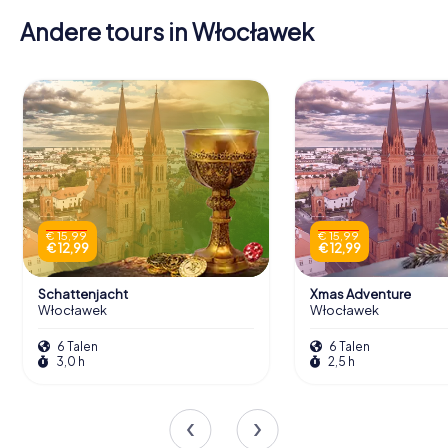
Andere tours in Włocławek
€ 15,99
€ 15,99
€ 12,99
€ 12,99
Schattenjacht
Xmas Adventure
Włocławek
Włocławek
6 Talen
6 Talen
3,0 h
2,5 h