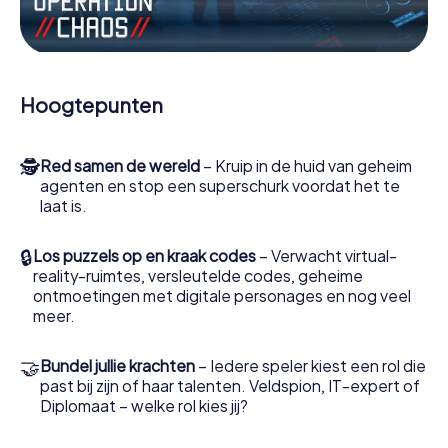
Werk samen als een team, onderschep vijandige
spionnen en lok de handlangers van de schurk naar je toe.
In deze escape game Włocławek moeten jij en jouw team
excelleren om de slechteriken te stoppen. In
Hoogtepunten
tegenstelling tot James Bond en Co. zullen jouw daden
echter niet verborgen blijven achter de sluier van
geheimhouding rond de geheime dienst: jij vereeuwigt
🕵
Red samen de wereld
– Kruip in de huid van geheim
jezelf en jouw team in de hoogste score van Włocławek
agenten en stop een superschurk voordat het te
en krijg toegang tot jouw eigen fotogalerij. De escape
laat is.
game van myCityHunt verandert Włocławek in jouw eigen
persoonlijke avonturenspeeltuin. Koop je tickets voor de
wereld van spionage en geheime agenten en verander
🔒
Los puzzels op en kraak codes
– Verwacht virtual-
Włocławek in een escaperoom in de buitenlucht!
reality-ruimtes, versleutelde codes, geheime
ontmoetingen met digitale personages en nog veel
meer.
🤝
Bundel jullie krachten
– Iedere speler kiest een rol die
past bij zijn of haar talenten. Veldspion, IT-expert of
Diplomaat – welke rol kies jij?