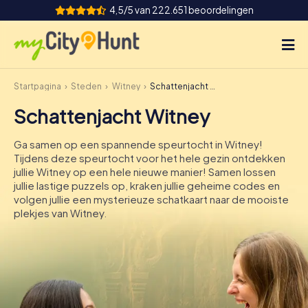
4,5/5 van 222.651 beoordelingen
Startpagina
Steden
Witney
Schattenjacht Witney
Hoe het werkt
Schattenjacht Witney
Steden
Ga samen op een spannende speurtocht in Witney!
Tours
Tijdens deze speurtocht voor het hele gezin ontdekken
jullie Witney op een hele nieuwe manier! Samen lossen
jullie lastige puzzels op, kraken jullie geheime codes en
Teamevenement
volgen jullie een mysterieuze schatkaart naar de mooiste
plekjes van Witney.
Tickets
INT
AT
CH
DE
ES
FR
UK
IE
IT
NL