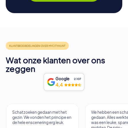
Wat onze klanten over ons
zeggen
Google
2.107
4,4
Schatzoeken gedaan met het
We hebben een scha
gezin. We vonden het principe en
gedaan. Alles werkte
de hele enscenering erg leuk.
was een leuke, spa
middag. De prijs-