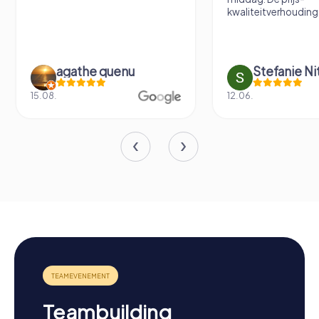
kwaliteitverhouding 
agathe quenu
Stefanie N
15.08.
12.06.
Teambuilding