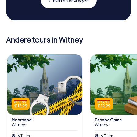
Offerte aanvragen
Andere tours in Witney
€ 15,99
€ 15,99
€ 12,99
€ 12,99
Moordspel
Escape Game
Witney
Witney
6 Talen
6 Talen