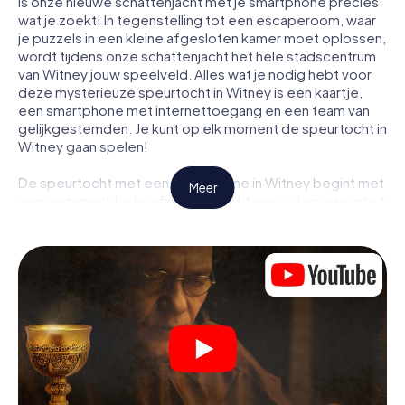
is onze nieuwe schattenjacht met je smartphone precies
wat je zoekt! In tegenstelling tot een escaperoom, waar
je puzzels in een kleine afgesloten kamer moet oplossen,
wordt tijdens onze schattenjacht het hele stadscentrum
van Witney jouw speelveld. Alles wat je nodig hebt voor
deze mysterieuze speurtocht in Witney is een kaartje,
een smartphone met internettoegang en een team van
gelijkgestemden. Je kunt op elk moment de speurtocht in
Witney gaan spelen!
De speurtocht met een smartphone in Witney begint met
Meer
een gezamenlijke briefing. Je bekijkt een video waarin het
verhaal wordt uitgelegd en hoe de speurtocht verloopt.
Vervolgens worden de rollen verdeeld. Wie in jouw team
is een geboren speurder? Wie is een echte avonturier?
En wie heeft het in zich om een code te kraken? Bij onze
escape game in Witney garanderen wij dat elke speler de
juiste rol vindt.
Zodra de rollen zijn toegewezen, kan de speurtocht
beginnen. Op verschillende locaties in de stad kraak je
gecodeerde berichten, los je lastige logische raadsels
op en zoek je naar bewijs. Jouw smartphone is je meest