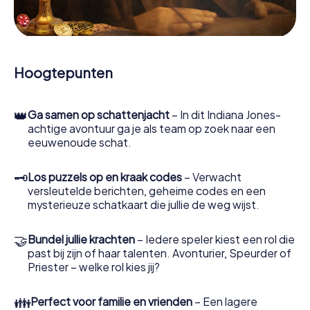
cruciale opsporingsinstrument: met onze app kun je
getuigen interviewen, plaatsen delict onderzoeken,
bewijs verzamelen en veilig door Witney navigeren.
Tijdens het spel duiken jij en jouw team steeds dieper in
Hoogtepunten
het spannende verhaal en al snel zul je beseffen dat de
kostbare schat slechts een paar stappen verwijderd is.
👑
Ga samen op schattenjacht
– In dit Indiana Jones-
achtige avontuur ga je als team op zoek naar een
eeuwenoude schat.
🗝
Los puzzels op en kraak codes
– Verwacht
versleutelde berichten, geheime codes en een
mysterieuze schatkaart die jullie de weg wijst.
🤝
Bundel jullie krachten
– Iedere speler kiest een rol die
past bij zijn of haar talenten. Avonturier, Speurder of
Priester – welke rol kies jij?
👪
Perfect voor familie en vrienden
– Een lagere