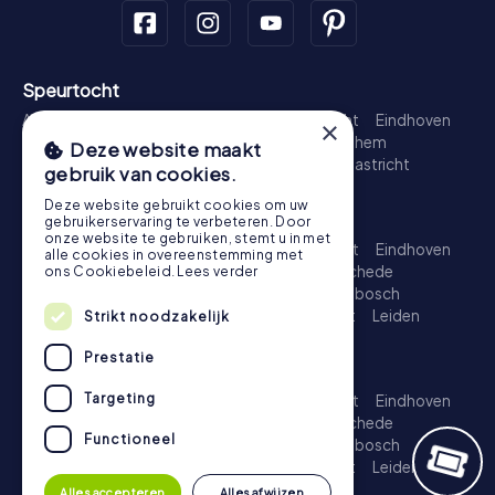
Speurtocht
Amsterdam
Rotterdam
Den Haag
Utrecht
Eindhoven
×
Groningen
Breda
Nijmegen
Haarlem
Arnhem
Deze website maakt
Amersfoort
's-Hertogenbosch
Zwolle
Maastricht
gebruik van cookies.
Leiden
Dordrecht
Deze website gebruikt cookies om uw
Schattenjacht
gebruikerservaring te verbeteren. Door
onze website te gebruiken, stemt u in met
Amsterdam
Rotterdam
Den Haag
Utrecht
Eindhoven
alle cookies in overeenstemming met
Groningen
Almere
Breda
Nijmegen
Enschede
ons Cookiebeleid.
Lees verder
Haarlem
Arnhem
Amersfoort
's-Hertogenbosch
Apeldoorn
Zwolle
Zoetermeer
Maastricht
Leiden
Strikt noodzakelijk
Dordrecht
Prestatie
Escape Game
Targeting
Amsterdam
Rotterdam
Den Haag
Utrecht
Eindhoven
Groningen
Almere
Breda
Nijmegen
Enschede
Functioneel
Haarlem
Arnhem
Amersfoort
's-Hertogenbosch
Apeldoorn
Zwolle
Zoetermeer
Maastricht
Leiden
Dordrecht
Alles accepteren
Alles afwijzen