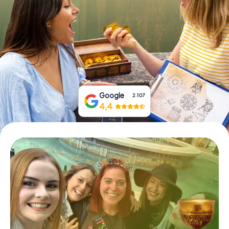
Boek tickets
Koop cadeaubonnen
Google
2.107
4,4