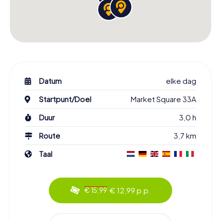
Datum
elke dag
Startpunt/Doel
Market Square 33A
Duur
3,0 h
Route
3,7 km
Taal
€ 12,99 p.p.
€ 15,99