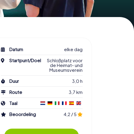
Datum
elke dag
Startpunt/Doel
Schloßplatz voor
de Heimat- und
Museumsverein
Duur
3,0 h
Route
3,7 km
Taal
Beoordeling
4,2 / 5