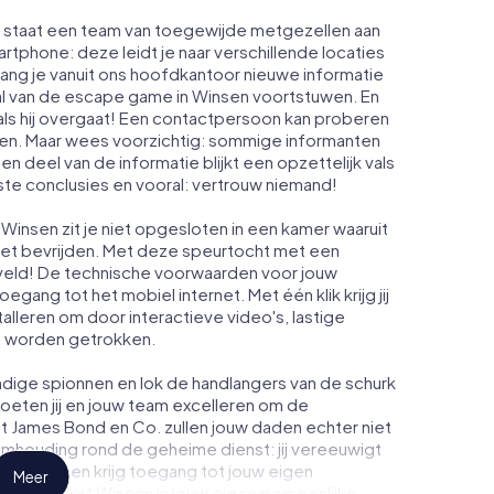
n staat een team van toegewijde metgezellen aan
artphone: deze leidt je naar verschillende locaties
ang je vanuit ons hoofdkantoor nieuwe informatie
al van de escape game in Winsen voortstuwen. En
ls hij overgaat! Een contactpersoon kan proberen
men. Maar wees voorzichtig: sommige informanten
n deel van de informatie blijkt een opzettelijk vals
iste conclusies en vooral: vertrouw niemand!
Winsen zit je niet opgesloten in een kamer waaruit
moet bevrijden. Met deze speurtocht met een
eld! De technische voorwaarden voor jouw
gang tot het mobiel internet. Met één klik krijg jij
talleren om door interactieve video's, lastige
te worden getrokken.
dige spionnen en lok de handlangers van de schurk
oeten jij en jouw team excelleren om de
ot James Bond en Co. zullen jouw daden echter niet
eimhouding rond de geheime dienst: jij vereeuwigt
n Winsen en krijg toegang tot jouw eigen
Meer
t verandert Winsen in jouw eigen persoonlijke