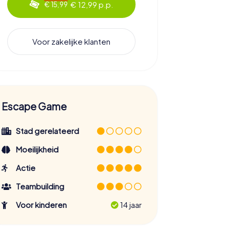
€ 12,99 p.p.
€ 15,99
Voor zakelijke klanten
Escape Game
Stad gerelateerd
Moeilijkheid
Actie
Teambuilding
Voor kinderen
14 jaar