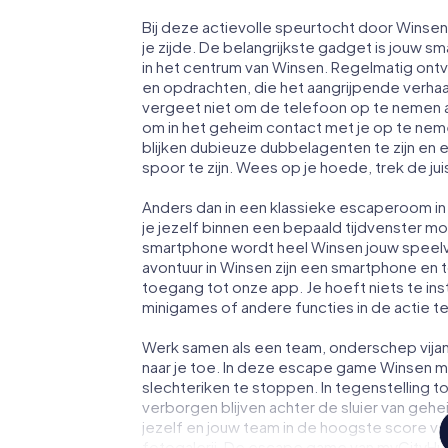
Bij deze actievolle speurtocht door Winse
je zijde. De belangrijkste gadget is jouw sm
in het centrum van Winsen. Regelmatig ontv
en opdrachten, die het aangrijpende verha
vergeet niet om de telefoon op te nemen a
om in het geheim contact met je op te ne
blijken dubieuze dubbelagenten te zijn en ee
spoor te zijn. Wees op je hoede, trek de ju
Anders dan in een klassieke escaperoom in 
je jezelf binnen een bepaald tijdvenster 
smartphone wordt heel Winsen jouw speelv
avontuur in Winsen zijn een smartphone en toe
toegang tot onze app. Je hoeft niets te ins
minigames of andere functies in de actie 
Werk samen als een team, onderschep vijan
naar je toe. In deze escape game Winsen m
slechteriken te stoppen. In tegenstelling t
verborgen blijven achter de sluier van geh
jezelf en jouw team in de hoogste score va
fotogalerij. De escape game van myCityHun