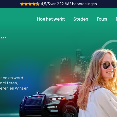
4,5/5 van 222.862 beoordelingen
Hoe het werkt
Steden
Tours
nsen
nsen en word
ntcijferen,
keren en Winsen