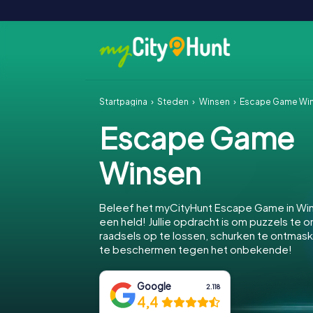
Startpagina
Steden
Winsen
Escape Game Wi
Escape Game
Winsen
Beleef het myCityHunt Escape Game in Wi
een held! Jullie opdracht is om puzzels te o
raadsels op te lossen, schurken te ontmas
te beschermen tegen het onbekende!
Google
2.118
4,4