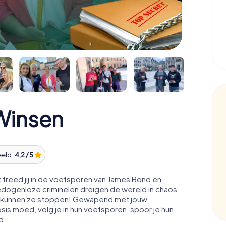
Winsen
eeld:
4,2 / 5
treed jij in de voetsporen van James Bond en
edogenloze criminelen dreigen de wereld in chaos
acht kunnen ze stoppen! Gewapend met jouw
osis moed, volg je in hun voetsporen, spoor je hun
d.