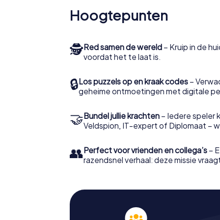
Hoogtepunten
🕵
Red samen de wereld
– Kruip in de h
voordat het te laat is.
🔒
Los puzzels op en kraak codes
– Verwac
geheime ontmoetingen met digitale pe
🤝
Bundel jullie krachten
– Iedere speler ki
Veldspion, IT-expert of Diplomaat – welk
👥
Perfect voor vrienden en collega’s
– E
razendsnel verhaal: deze missie vraagt 