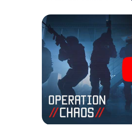
avonturenspeeltuin. Koop je tickets voor 
verander Winsen in een escaperoom in de b