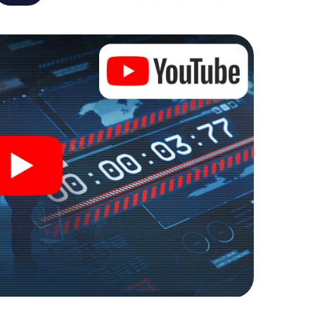
de wereld van spionage en geheime agenten en
uitenlucht!