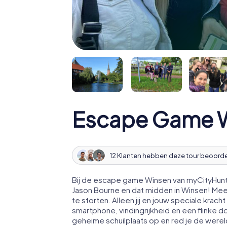
Escape Game 
12 Klanten hebben deze tour beoord
Bij de escape game Winsen van myCityHunt 
Jason Bourne en dat midden in Winsen! Me
te storten. Alleen jij en jouw speciale kr
smartphone, vindingrijkheid en een flinke d
geheime schuilplaats op en red je de werel