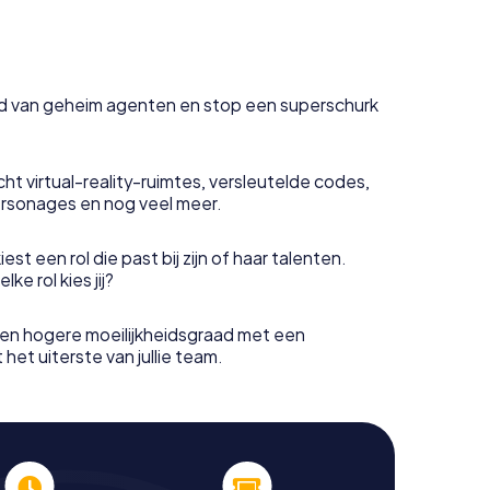
uid van geheim agenten en stop een superschurk
ht virtual-reality-ruimtes, versleutelde codes,
rsonages en nog veel meer.
est een rol die past bij zijn of haar talenten.
e rol kies jij?
en hogere moeilijkheidsgraad met een
het uiterste van jullie team.