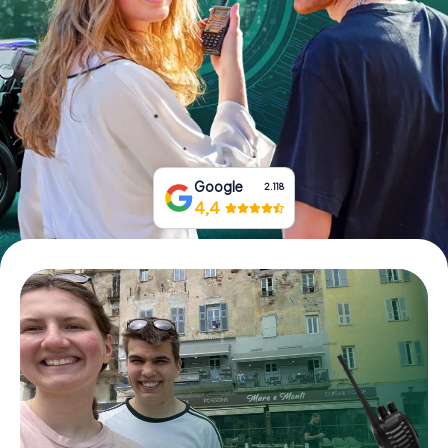
Boek tickets
Koop cadeaubonnen
Google
2.118
4,4