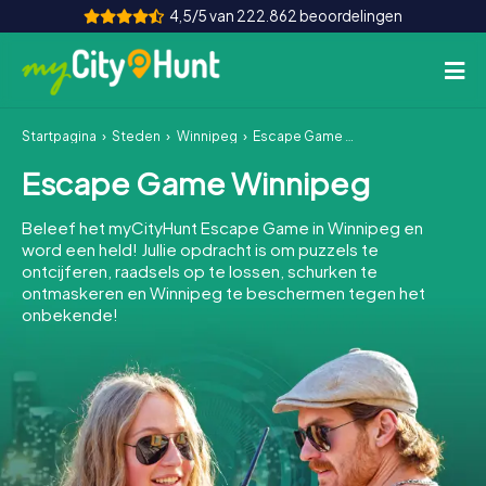
4,5/5 van 222.862 beoordelingen
Startpagina
Steden
Winnipeg
Escape Game Winnipeg
Hoe het werkt
Escape Game Winnipeg
Steden
Beleef het myCityHunt Escape Game in Winnipeg en
Tours
word een held! Jullie opdracht is om puzzels te
ontcijferen, raadsels op te lossen, schurken te
ontmaskeren en Winnipeg te beschermen tegen het
Teamevenement
onbekende!
Tickets
INT
AT
CH
DE
ES
FR
UK
IE
IT
NL