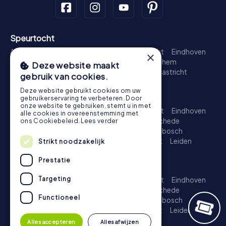
Speurtocht
Amsterdam
Rotterdam
Den Haag
Utrecht
Eindhoven
×
Groningen
Breda
Nijmegen
Haarlem
Arnhem
Deze website maakt
Amersfoort
's-Hertogenbosch
Zwolle
Maastricht
gebruik van cookies.
Leiden
Dordrecht
Deze website gebruikt cookies om uw
Schattenjacht
gebruikerservaring te verbeteren. Door
onze website te gebruiken, stemt u in met
Amsterdam
Rotterdam
Den Haag
Utrecht
Eindhoven
alle cookies in overeenstemming met
Groningen
Almere
Breda
Nijmegen
Enschede
ons Cookiebeleid.
Lees verder
Haarlem
Arnhem
Amersfoort
's-Hertogenbosch
Apeldoorn
Zwolle
Zoetermeer
Maastricht
Leiden
Strikt noodzakelijk
Dordrecht
Prestatie
Escape Game
Targeting
Amsterdam
Rotterdam
Den Haag
Utrecht
Eindhoven
Groningen
Almere
Breda
Nijmegen
Enschede
Functioneel
Haarlem
Arnhem
Amersfoort
's-Hertogenbosch
Apeldoorn
Zwolle
Zoetermeer
Maastricht
Leiden
Dordrecht
Alles accepteren
Alles afwijzen