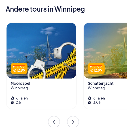
Andere tours in Winnipeg
€ 15,99
€ 15,99
€ 12,99
€ 12,99
Moordspel
Schattenjacht
Winnipeg
Winnipeg
6 Talen
6 Talen
2,5 h
3,0 h