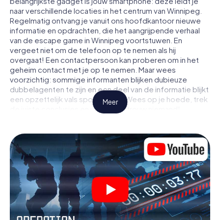
belangrijkste gadget is jouw smartphone: deze leidt je
naar verschillende locaties in het centrum van Winnipeg.
Regelmatig ontvang je vanuit ons hoofdkantoor nieuwe
informatie en opdrachten, die het aangrijpende verhaal
van de escape game in Winnipeg voortstuwen. En
vergeet niet om de telefoon op te nemen als hij
overgaat! Een contactpersoon kan proberen om in het
geheim contact met je op te nemen. Maar wees
voorzichtig: sommige informanten blijken dubieuze
dubbelagenten te zijn en een deel van de informatie blijkt
een opzettelijk vals spoor te zijn. Wees op je hoede, trek
Meer
de juiste conclusies en vooral: vertrouw niemand!
Anders dan in een klassieke escaperoom in Winnipeg zit
je niet opgesloten in een kamer waaruit je jezelf binnen
een bepaald tijdvenster moet bevrijden. Met deze
speurtocht met een smartphone wordt heel Winnipeg
jouw speelveld! De technische voorwaarden voor jouw
avontuur in Winnipeg zijn een smartphone en toegang tot
het mobiel internet. Met één klik krijg jij toegang tot onze
app. Je hoeft niets te installeren om door interactieve
video's, lastige minigames of andere functies in de actie
te worden getrokken.