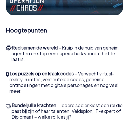
Werk samen als een team, onderschep vijandige
spionnen en lok de handlangers van de schurk naar je toe.
In deze escape game Winnipeg moeten jij en jouw team
excelleren om de slechteriken te stoppen. In
Hoogtepunten
tegenstelling tot James Bond en Co. zullen jouw daden
echter niet verborgen blijven achter de sluier van
geheimhouding rond de geheime dienst: jij vereeuwigt
🕵
Red samen de wereld
– Kruip in de huid van geheim
jezelf en jouw team in de hoogste score van Winnipeg en
agenten en stop een superschurk voordat het te
krijg toegang tot jouw eigen fotogalerij. De escape game
laat is.
van myCityHunt verandert Winnipeg in jouw eigen
persoonlijke avonturenspeeltuin. Koop je tickets voor de
wereld van spionage en geheime agenten en verander
🔒
Los puzzels op en kraak codes
– Verwacht virtual-
Winnipeg in een escaperoom in de buitenlucht!
reality-ruimtes, versleutelde codes, geheime
ontmoetingen met digitale personages en nog veel
meer.
🤝
Bundel jullie krachten
– Iedere speler kiest een rol die
past bij zijn of haar talenten. Veldspion, IT-expert of
Diplomaat – welke rol kies jij?