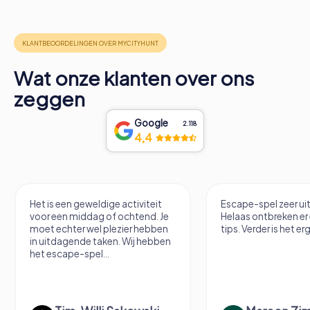
Wat onze klanten over ons
zeggen
Google
2.118
4,4
Het is een geweldige activiteit
Escape-spel zeer u
voor een middag of ochtend. Je
Helaas ontbreken er
moet echter wel plezier hebben
tips. Verder is het erg
in uitdagende taken. Wij hebben
het escape-spel...