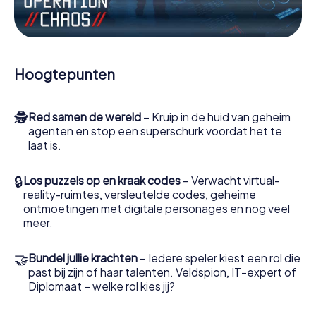
Werk samen als een team, onderschep vijandige
spionnen en lok de handlangers van de schurk naar je toe.
In deze escape game Whyalla moeten jij en jouw team
excelleren om de slechteriken te stoppen. In
Hoogtepunten
tegenstelling tot James Bond en Co. zullen jouw daden
echter niet verborgen blijven achter de sluier van
geheimhouding rond de geheime dienst: jij vereeuwigt
🕵
Red samen de wereld
– Kruip in de huid van geheim
jezelf en jouw team in de hoogste score van Whyalla en
agenten en stop een superschurk voordat het te
krijg toegang tot jouw eigen fotogalerij. De escape game
laat is.
van myCityHunt verandert Whyalla in jouw eigen
persoonlijke avonturenspeeltuin. Koop je tickets voor de
wereld van spionage en geheime agenten en verander
🔒
Los puzzels op en kraak codes
– Verwacht virtual-
Whyalla in een escaperoom in de buitenlucht!
reality-ruimtes, versleutelde codes, geheime
ontmoetingen met digitale personages en nog veel
meer.
🤝
Bundel jullie krachten
– Iedere speler kiest een rol die
past bij zijn of haar talenten. Veldspion, IT-expert of
Diplomaat – welke rol kies jij?