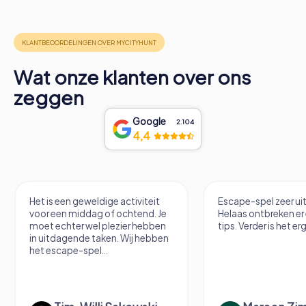
Wat onze klanten over ons
zeggen
Google
2.104
4,4
Escape-spel zeer uitdagend.
Hele coole VR Esca
Helaas ontbreken er een paar
tips. Verder is het erg leuk.