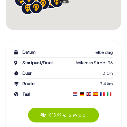
Datum
elke dag
Startpunt/Doel
Wileman Street 96
Duur
3,0 h
Route
3,4 km
Taal
€ 12,99 p.p.
€ 15,99