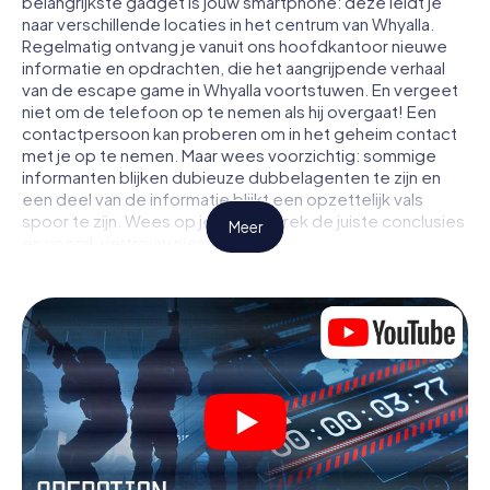
belangrijkste gadget is jouw smartphone: deze leidt je
naar verschillende locaties in het centrum van Whyalla.
Regelmatig ontvang je vanuit ons hoofdkantoor nieuwe
informatie en opdrachten, die het aangrijpende verhaal
van de escape game in Whyalla voortstuwen. En vergeet
niet om de telefoon op te nemen als hij overgaat! Een
contactpersoon kan proberen om in het geheim contact
met je op te nemen. Maar wees voorzichtig: sommige
informanten blijken dubieuze dubbelagenten te zijn en
een deel van de informatie blijkt een opzettelijk vals
spoor te zijn. Wees op je hoede, trek de juiste conclusies
Meer
en vooral: vertrouw niemand!
Anders dan in een klassieke escaperoom in Whyalla zit je
niet opgesloten in een kamer waaruit je jezelf binnen een
bepaald tijdvenster moet bevrijden. Met deze
speurtocht met een smartphone wordt heel Whyalla jouw
speelveld! De technische voorwaarden voor jouw
avontuur in Whyalla zijn een smartphone en toegang tot
het mobiel internet. Met één klik krijg jij toegang tot onze
app. Je hoeft niets te installeren om door interactieve
video's, lastige minigames of andere functies in de actie
te worden getrokken.