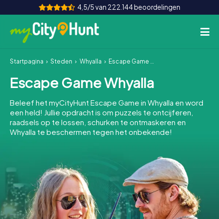
4,5/5 van 222.144 beoordelingen
Startpagina
Steden
Whyalla
Escape Game Whyalla
Hoe het werkt
Escape Game Whyalla
Steden
Beleef het myCityHunt Escape Game in Whyalla en word
Tours
een held! Jullie opdracht is om puzzels te ontcijferen,
raadsels op te lossen, schurken te ontmaskeren en
Whyalla te beschermen tegen het onbekende!
Teamevenement
Tickets
INT
AT
CH
DE
ES
FR
UK
IE
IT
NL