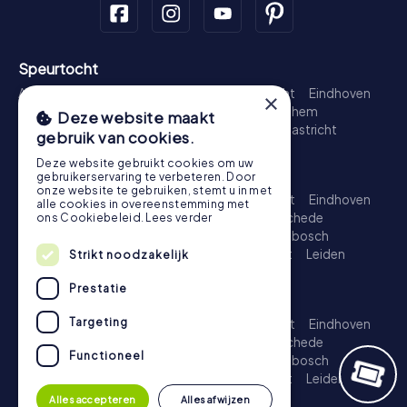
Speurtocht
Amsterdam
Rotterdam
Den Haag
Utrecht
Eindhoven
×
Groningen
Breda
Nijmegen
Haarlem
Arnhem
Deze website maakt
Amersfoort
's-Hertogenbosch
Zwolle
Maastricht
gebruik van cookies.
Leiden
Dordrecht
Deze website gebruikt cookies om uw
Schattenjacht
gebruikerservaring te verbeteren. Door
onze website te gebruiken, stemt u in met
Amsterdam
Rotterdam
Den Haag
Utrecht
Eindhoven
alle cookies in overeenstemming met
Groningen
Almere
Breda
Nijmegen
Enschede
ons Cookiebeleid.
Lees verder
Haarlem
Arnhem
Amersfoort
's-Hertogenbosch
Apeldoorn
Zwolle
Zoetermeer
Maastricht
Leiden
Strikt noodzakelijk
Dordrecht
Prestatie
Escape Game
Targeting
Amsterdam
Rotterdam
Den Haag
Utrecht
Eindhoven
Groningen
Almere
Breda
Nijmegen
Enschede
Functioneel
Haarlem
Arnhem
Amersfoort
's-Hertogenbosch
Apeldoorn
Zwolle
Zoetermeer
Maastricht
Leiden
Dordrecht
Alles accepteren
Alles afwijzen