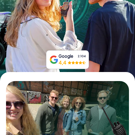
Boek tickets
Koop cadeaubonnen
Google
2.104
4,4