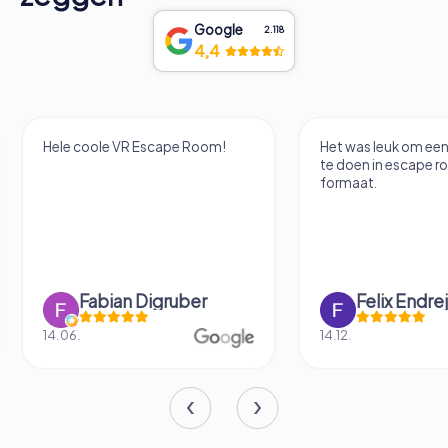
Google
2.118
4,4
Het was leuk om een stadstour
Het was een geweldi
te doen in escape room-
om een escape te do
formaat.
stad waar je bent o
We deden de escape
drieën, plus mijn...
Felix Endrejat
Denise Ro
14.12.
10.11.