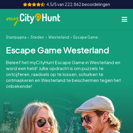
4,5/5 van 222.862 beoordelingen
Startpagina
Steden
Westerland
Escape Game Westerland
Hoe het werkt
Escape Game Westerland
Steden
Beleef het myCityHunt Escape Game in Westerland en
Tours
word een held! Jullie opdracht is om puzzels te
ontcijferen, raadsels op te lossen, schurken te
ontmaskeren en Westerland te beschermen tegen het
Teamevenement
onbekende!
Tickets
INT
AT
CH
DE
ES
FR
UK
IE
IT
NL