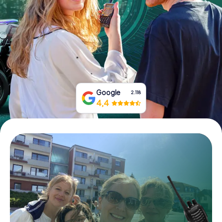
Boek tickets
Koop cadeaubonnen
Google
2.118
4,4