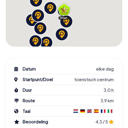
Datum
elke dag
Startpunt/Doel
toeristisch centrum
Duur
3,0 h
Route
3,9 km
Taal
Beoordeling
4,3 / 5