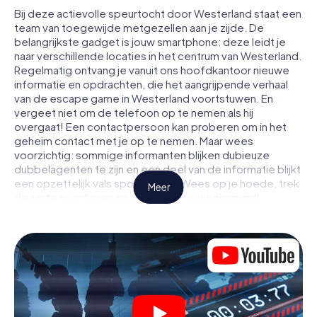
Bij deze actievolle speurtocht door Westerland staat een
team van toegewijde metgezellen aan je zijde. De
belangrijkste gadget is jouw smartphone: deze leidt je
naar verschillende locaties in het centrum van Westerland.
Regelmatig ontvang je vanuit ons hoofdkantoor nieuwe
informatie en opdrachten, die het aangrijpende verhaal
van de escape game in Westerland voortstuwen. En
vergeet niet om de telefoon op te nemen als hij
overgaat! Een contactpersoon kan proberen om in het
geheim contact met je op te nemen. Maar wees
voorzichtig: sommige informanten blijken dubieuze
dubbelagenten te zijn en een deel van de informatie blijkt
een opzettelijk vals spoor te zijn. Wees op je hoede, trek
Meer
de juiste conclusies en vooral: vertrouw niemand!
Anders dan in een klassieke escaperoom in Westerland
zit je niet opgesloten in een kamer waaruit je jezelf binnen
een bepaald tijdvenster moet bevrijden. Met deze
speurtocht met een smartphone wordt heel Westerland
jouw speelveld! De technische voorwaarden voor jouw
avontuur in Westerland zijn een smartphone en toegang
tot het mobiel internet. Met één klik krijg jij toegang tot