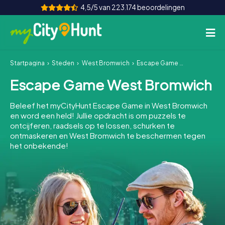
4,5/5 van 223.174 beoordelingen
Startpagina
Steden
West Bromwich
Escape Game West Bromwich
Hoe het werkt
Escape Game West Bromwich
Steden
Beleef het myCityHunt Escape Game in West Bromwich
Tours
en word een held! Jullie opdracht is om puzzels te
ontcijferen, raadsels op te lossen, schurken te
ontmaskeren en West Bromwich te beschermen tegen
Teamevenement
het onbekende!
Tickets
INT
AT
CH
DE
ES
FR
UK
IE
IT
NL