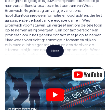
belangrijkste gadget is jouw smartphone: deze leidt je
naar verschillende locaties in het centrum van West
Bromwich. Regelmatig ontvang je vanuit ons
hoofdkantoor nieuwe informatie en opdrachten, die het
aangrijpende verhaal van de escape game in West
Bromwich voortstuwen. En vergeet niet om de telefoon
op te nemen als hij overgaat! Een contactpersoon kan
proberen om in het geheim contact met je op te nemen.
Maar wees voorzichtig: sommige informanten blijken
dubieuze dubbelagenten te zijn en een deel van de
informatie blijkt een opzettelijk vals spoor te zijn. Wees
Meer
op je hoede, trek de juiste conclusies en vooral: vertrouw
niemand!
Anders dan in een klassieke escaperoom in West
Bromwich zit je niet opgesloten in een kamer waaruit je
jezelf binnen een bepaald tijdvenster moet bevrijden.
Met deze speurtocht met een smartphone wordt heel
West Bromwich jouw speelveld! De technische
voorwaarden voor jouw avontuur in West Bromwich zijn
een smartphone en toegang tot het mobiel internet. Met
één klik krijg jij toegang tot onze app. Je hoeft niets te
installeren om door interactieve video's, lastige