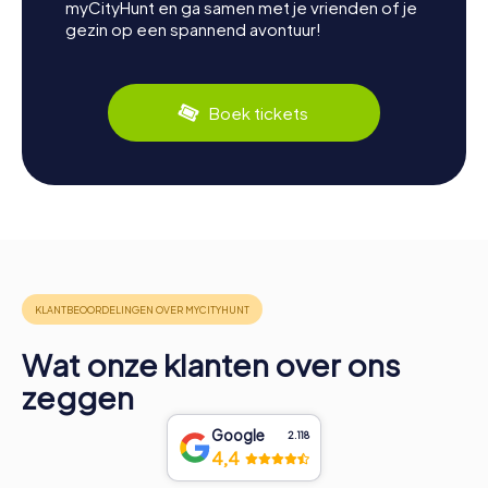
myCityHunt en ga samen met je vrienden of je
gezin op een spannend avontuur!
Boek tickets
Wat onze klanten over ons
zeggen
Google
2.118
4,4