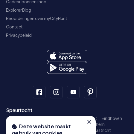
Cadeaubonnenshop
Explorer Blog
Beoordelingen over myCityHunt
Contact
Privacybeleid
Speurtocht
Amsterdam
Rotterdam
Den Haag
Utrecht
Eindhoven
×
Groningen
Breda
Nijmegen
Haarlem
Arnhem
Deze website maakt
Amersfoort
's-Hertogenbosch
Zwolle
Maastricht
gebruik van cookies.