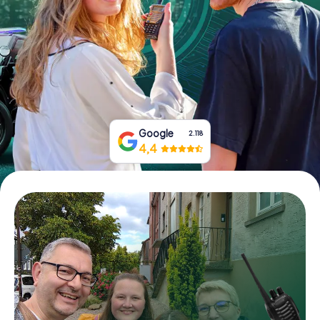
Boek tickets
Koop cadeaubonnen
Google
2.118
4,4