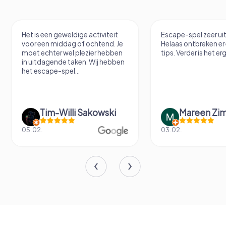
Het is een geweldige activiteit
Escape-spel zeer u
voor een middag of ochtend. Je
Helaas ontbreken er
moet echter wel plezier hebben
tips. Verder is het erg
in uitdagende taken. Wij hebben
het escape-spel...
Tim-Willi Sakowski
Mareen Zi
05.02.
03.02.