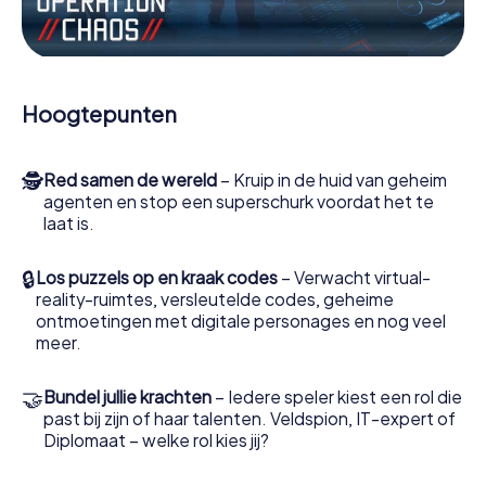
minigames of andere functies in de actie te worden
getrokken.
Werk samen als een team, onderschep vijandige
spionnen en lok de handlangers van de schurk naar je toe.
Hoogtepunten
In deze escape game West Bromwich moeten jij en jouw
team excelleren om de slechteriken te stoppen. In
tegenstelling tot James Bond en Co. zullen jouw daden
🕵
Red samen de wereld
– Kruip in de huid van geheim
echter niet verborgen blijven achter de sluier van
agenten en stop een superschurk voordat het te
geheimhouding rond de geheime dienst: jij vereeuwigt
laat is.
jezelf en jouw team in de hoogste score van West
Bromwich en krijg toegang tot jouw eigen fotogalerij. De
escape game van myCityHunt verandert West Bromwich
🔒
Los puzzels op en kraak codes
– Verwacht virtual-
in jouw eigen persoonlijke avonturenspeeltuin. Koop je
reality-ruimtes, versleutelde codes, geheime
tickets voor de wereld van spionage en geheime
ontmoetingen met digitale personages en nog veel
agenten en verander West Bromwich in een escaperoom
meer.
in de buitenlucht!
🤝
Bundel jullie krachten
– Iedere speler kiest een rol die
past bij zijn of haar talenten. Veldspion, IT-expert of
Diplomaat – welke rol kies jij?