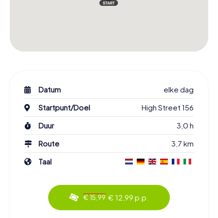
Datum
elke dag
Startpunt/Doel
High Street 156
Duur
3,0 h
Route
3,7 km
Taal
€ 12,99 p.p.
€ 15,99