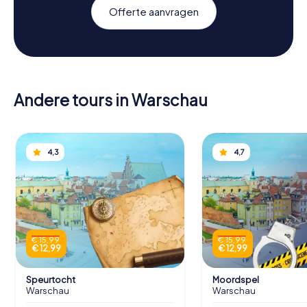
Offerte aanvragen
Andere tours in Warschau
4,3
4,7
€ 15,99
€ 15,99
€ 12,99
€ 12,99
Speurtocht
Moordspel
Warschau
Warschau