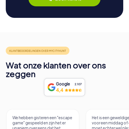
Wat onze klanten over ons
zeggen
Google
2.107
4,4
We hebben gisteren een "escape
Het is een geweldige
game" gespeeld en zijn het er
voor een middag of 
unaniem over eens dat het
moet echter wel ple