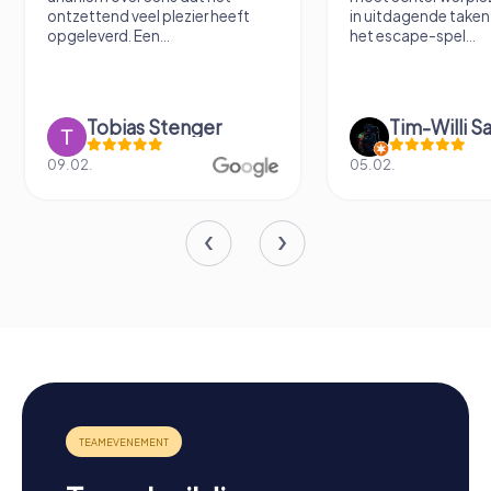
ontzettend veel plezier heeft
in uitdagende taken
opgeleverd. Een...
het escape-spel...
Tobias Stenger
Tim-Willi S
09.02.
05.02.