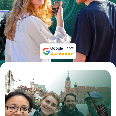
Boek tickets
Koop cadeaubonnen
Google
2.107
4,4