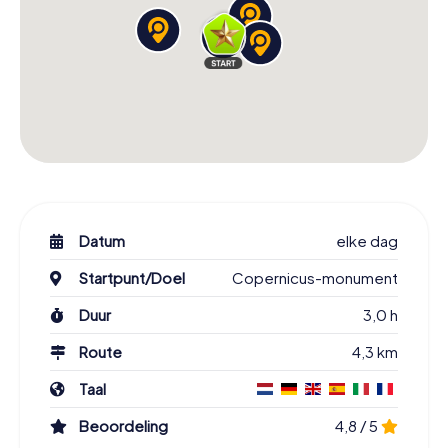
Datum
elke dag
Startpunt/Doel
Copernicus-monument
Duur
3,0 h
Route
4,3 km
Taal
Beoordeling
4,8 / 5