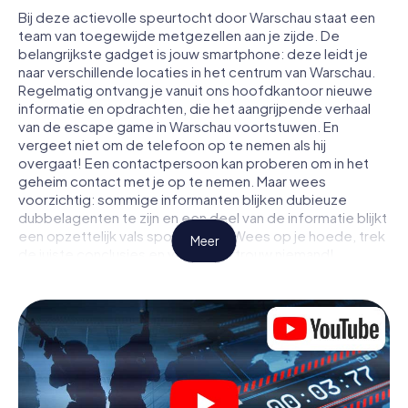
Bij deze actievolle speurtocht door Warschau staat een
team van toegewijde metgezellen aan je zijde. De
belangrijkste gadget is jouw smartphone: deze leidt je
naar verschillende locaties in het centrum van Warschau.
Regelmatig ontvang je vanuit ons hoofdkantoor nieuwe
informatie en opdrachten, die het aangrijpende verhaal
van de escape game in Warschau voortstuwen. En
vergeet niet om de telefoon op te nemen als hij
overgaat! Een contactpersoon kan proberen om in het
geheim contact met je op te nemen. Maar wees
voorzichtig: sommige informanten blijken dubieuze
dubbelagenten te zijn en een deel van de informatie blijkt
een opzettelijk vals spoor te zijn. Wees op je hoede, trek
Meer
de juiste conclusies en vooral: vertrouw niemand!
Anders dan in een klassieke escaperoom in Warschau zit
je niet opgesloten in een kamer waaruit je jezelf binnen
een bepaald tijdvenster moet bevrijden. Met deze
speurtocht met een smartphone wordt heel Warschau
jouw speelveld! De technische voorwaarden voor jouw
avontuur in Warschau zijn een smartphone en toegang tot
het mobiel internet. Met één klik krijg jij toegang tot onze