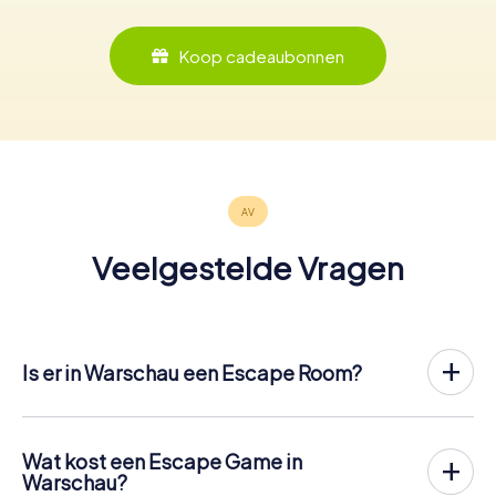
Koop cadeaubonnen
Veelgestelde Vragen
Is er in Warschau een Escape Room?
Het is nu mogelijk om in Warschau een Escape Game in de
buitenlucht te spelen!
In tegenstelling tot een klassieke Escape Room, waar
Wat kost een Escape Game in
spelers in een kleine kamer worden opgesloten, vindt de
Warschau?
Escape Game van myCityHunt in Warschau plaats in de