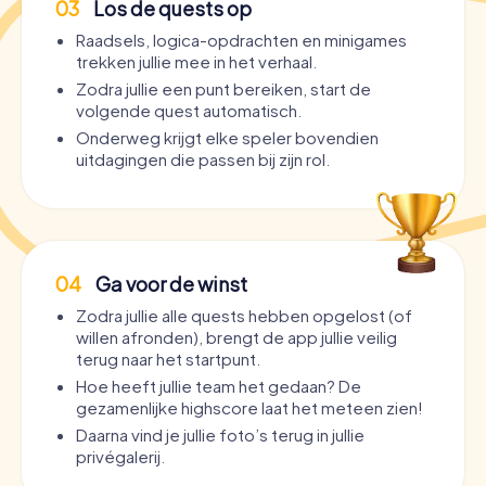
03
Los de quests op
Raadsels, logica-opdrachten en minigames
trekken jullie mee in het verhaal.
Zodra jullie een punt bereiken, start de
volgende quest automatisch.
Onderweg krijgt elke speler bovendien
uitdagingen die passen bij zijn rol.
04
Ga voor de winst
Zodra jullie alle quests hebben opgelost (of
willen afronden), brengt de app jullie veilig
terug naar het startpunt.
Hoe heeft jullie team het gedaan? De
gezamenlijke highscore laat het meteen zien!
Daarna vind je jullie foto’s terug in jullie
privégalerij.