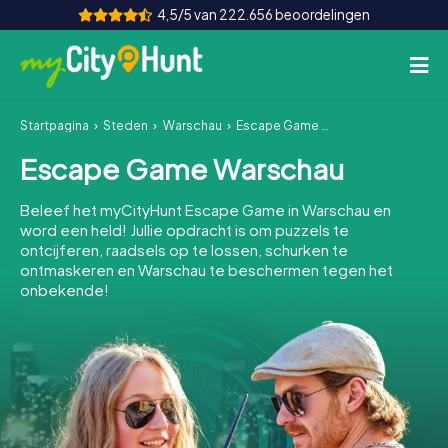
4,5/5 van 222.656 beoordelingen
Startpagina
Steden
Warschau
Escape Game Warschau
Hoe het werkt
Escape Game Warschau
Steden
Beleef het myCityHunt Escape Game in Warschau en
Tours
word een held! Jullie opdracht is om puzzels te
ontcijferen, raadsels op te lossen, schurken te
ontmaskeren en Warschau te beschermen tegen het
Teamevenement
onbekende!
Tickets
INT
AT
CH
DE
ES
FR
UK
IE
IT
NL