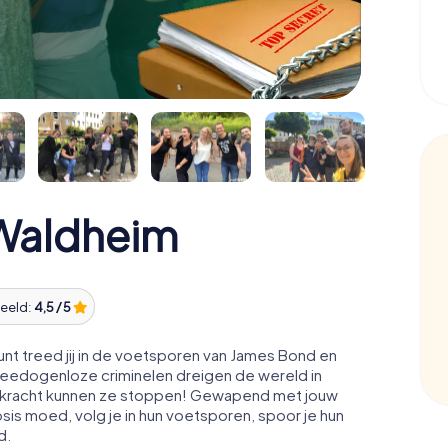
Waldheim
eeld:
4,5 / 5
t treed jij in de voetsporen van James Bond en
Meedogenloze criminelen dreigen de wereld in
ale kracht kunnen ze stoppen! Gewapend met jouw
osis moed, volg je in hun voetsporen, spoor je hun
d.