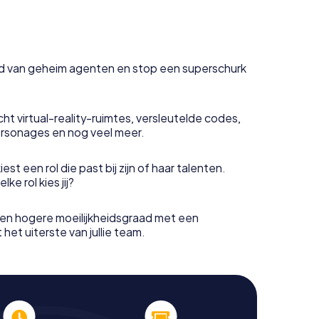
uid van geheim agenten en stop een superschurk
ht virtual-reality-ruimtes, versleutelde codes,
rsonages en nog veel meer.
est een rol die past bij zijn of haar talenten.
e rol kies jij?
en hogere moeilijkheidsgraad met een
het uiterste van jullie team.