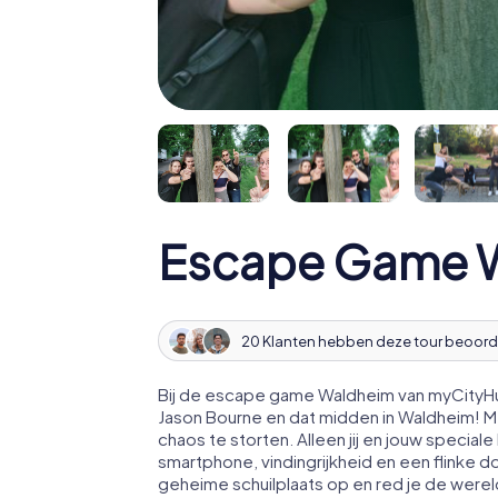
Escape Game 
20 Klanten hebben deze tour beoord
Bij de escape game Waldheim van myCityHun
Jason Bourne en dat midden in Waldheim! 
chaos te storten. Alleen jij en jouw speci
smartphone, vindingrijkheid en een flinke d
geheime schuilplaats op en red je de werel