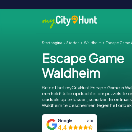
Startpagina
Steden
Waldheim
Escape Game 
Escape Game
Waldheim
Beleef het myCityHunt Escape Game in Wa
een held! Jullie opdracht is om puzzels te o
raadsels op te lossen, schurken te ontmas
Waldheim te beschermen tegen het onbe
Google
2.118
4,4