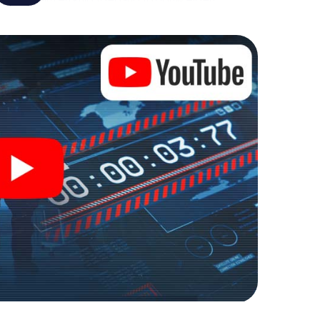
t verandert Waldheim in jouw eigen persoonlijke
de wereld van spionage en geheime agenten en
 buitenlucht!