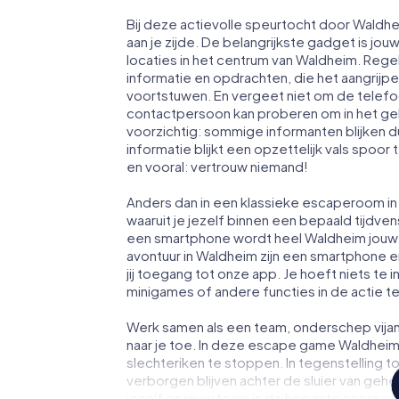
Bij deze actievolle speurtocht door Waldh
aan je zijde. De belangrijkste gadget is jou
locaties in het centrum van Waldheim. Rege
informatie en opdrachten, die het aangrij
voortstuwen. En vergeet niet om de telefoo
contactpersoon kan proberen om in het ge
voorzichtig: sommige informanten blijken 
informatie blijkt een opzettelijk vals spoor 
en vooral: vertrouw niemand!
Anders dan in een klassieke escaperoom in 
waaruit je jezelf binnen een bepaald tijdv
een smartphone wordt heel Waldheim jouw
avontuur in Waldheim zijn een smartphone en
jij toegang tot onze app. Je hoeft niets te i
minigames of andere functies in de actie 
Werk samen als een team, onderschep vijan
naar je toe. In deze escape game Waldheim
slechteriken te stoppen. In tegenstelling t
verborgen blijven achter de sluier van geh
jezelf en jouw team in de hoogste score va