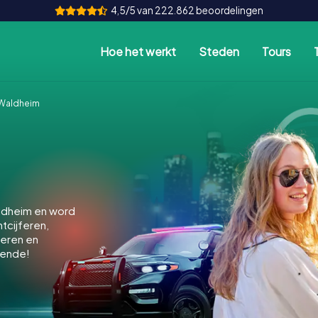
4,5/5 van 222.862 beoordelingen
Hoe het werkt
Steden
Tours
Waldheim
ldheim en word
ntcijferen,
keren en
kende!