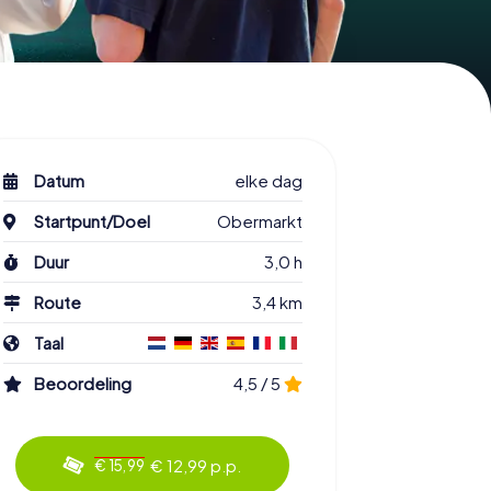
Datum
elke dag
Startpunt/Doel
Obermarkt
Duur
3,0 h
Route
3,4 km
Taal
Beoordeling
4,5 / 5
€ 12,99 p.p.
€ 15,99