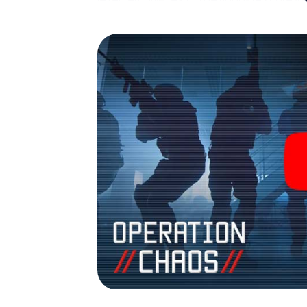
fotogalerij. De escape game van myCityHun
avonturenspeeltuin. Koop je tickets voor 
verander Waldheim in een escaperoom in de