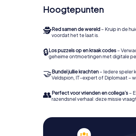
Hoogtepunten
🕵
Red samen de wereld
– Kruip in de h
voordat het te laat is.
🔒
Los puzzels op en kraak codes
– Verwac
geheime ontmoetingen met digitale pe
🤝
Bundel jullie krachten
– Iedere speler ki
Veldspion, IT-expert of Diplomaat – welk
👥
Perfect voor vrienden en collega’s
– E
razendsnel verhaal: deze missie vraagt 