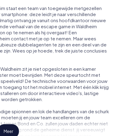
eim staat een team van toegewijde metgezellen
w smartphone: deze leidt je naar verschillende
lmatig ontvang je vanuit ons hoofdkantoor nieuwe
pende verhaal van de escape game in Waldheim
n op te nemen als hij overgaat! Een
heim contact met je op te nemen. Maar wees
dubieuze dubbelagenten te zijn en een deel van de
te zijn. Wees op je hoede, trek de juiste conclusies
Waldheim zit je niet opgesloten in een kamer
enster moet bevrijden. Met deze speurtocht met
 speelveld! De technische voorwaarden voor jouw
 toegang tot het mobiel internet. Met één klik krijg
nstalleren om door interactieve video's, lastige
te worden getrokken.
dige spionnen en lok de handlangers van de schurk
 moeten jij en jouw team excelleren om de
ot James Bond en Co. zullen jouw daden echter niet
eimhouding rond de geheime dienst: jij vereeuwigt
Meer
n Waldheim en krijg toegang tot jouw eigen