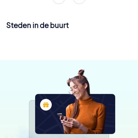
Steden in de buurt
Crépy-en-
Château-
Valois
Soissons
Compiègne
Thierry
4 tours
4 tours
4 tours
4 tours
beschikbaar
beschikbaar
beschikbaar
beschikbaar
4,6
4,3
4,4
4,2