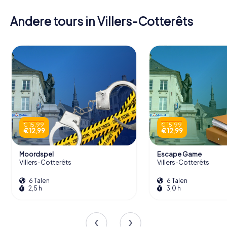
Andere tours in Villers-Cotterêts
€ 15,99
€ 15,99
€ 12,99
€ 12,99
Moordspel
Escape Game
Villers-Cotterêts
Villers-Cotterêts
6 Talen
6 Talen
2,5 h
3,0 h