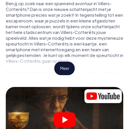
Ben jij op zoek naar een spannend avontuur in Villers-
Cotterêts? Dan is onze nieuwe schattenjacht met je
smartphone precies wat je zoekt! In tegenstelling tot een
escaperoom, waar je puzzels in een kleine afgesloten
kamer moet oplossen, wordt tijdens onze schattenjacht
het hele stadscentrum van Villers-Cotterêts jouw
speelveld. Alles wat je nodig hebt voor deze mysterieuze
speurtocht in Villers-Cotterêts is een kaartje, een
smartphone met internettoegang en een team van
gelijkgestemden. Je kunt op elk moment de speurtocht in
Villers-Cotterêts gaan spelen!
Meer
De speurtocht met een smartphone in Villers-Cotterêts
begint met een gezamenlijke briefing. Je bekijkt een
video waarin het verhaal wordt uitgelegd en hoe de
speurtocht verloopt. Vervolgens worden de rollen
verdeeld. Wie in jouw team is een geboren speurder?
Wie is een echte avonturier? En wie heeft het in zich om
een code te kraken? Bij onze escape game in Villers-
Cotterêts garanderen wij dat elke speler de juiste rol
vindt.