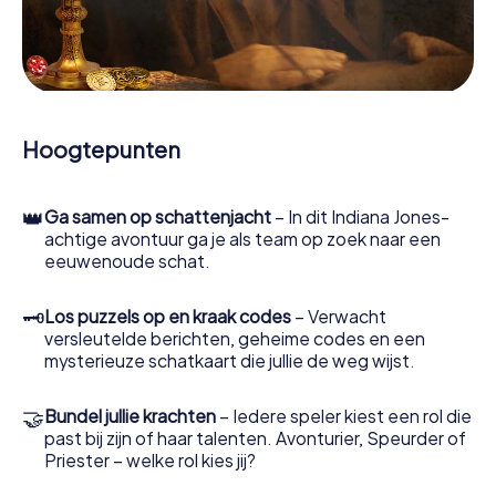
Zodra de rollen zijn toegewezen, kan de speurtocht
beginnen. Op verschillende locaties in de stad kraak je
gecodeerde berichten, los je lastige logische raadsels
op en zoek je naar bewijs. Jouw smartphone is je meest
cruciale opsporingsinstrument: met onze app kun je
getuigen interviewen, plaatsen delict onderzoeken,
bewijs verzamelen en veilig door Villers-Cotterêts
Hoogtepunten
navigeren.
Tijdens het spel duiken jij en jouw team steeds dieper in
👑
Ga samen op schattenjacht
– In dit Indiana Jones-
het spannende verhaal en al snel zul je beseffen dat de
achtige avontuur ga je als team op zoek naar een
kostbare schat slechts een paar stappen verwijderd is.
eeuwenoude schat.
🗝
Los puzzels op en kraak codes
– Verwacht
versleutelde berichten, geheime codes en een
mysterieuze schatkaart die jullie de weg wijst.
🤝
Bundel jullie krachten
– Iedere speler kiest een rol die
past bij zijn of haar talenten. Avonturier, Speurder of
Priester – welke rol kies jij?