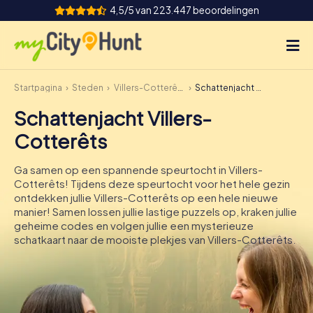
4,5/5 van 223.447 beoordelingen
Startpagina
Steden
Villers-Cotterêts
Schattenjacht Villers-Cotterêts
Hoe het werkt
Schattenjacht Villers-
Steden
Cotterêts
Tours
Ga samen op een spannende speurtocht in Villers-
Cotterêts! Tijdens deze speurtocht voor het hele gezin
Teamevenement
ontdekken jullie Villers-Cotterêts op een hele nieuwe
manier! Samen lossen jullie lastige puzzels op, kraken jullie
Tickets
geheime codes en volgen jullie een mysterieuze
schatkaart naar de mooiste plekjes van Villers-Cotterêts.
INT
AT
CH
DE
ES
FR
UK
IE
IT
NL