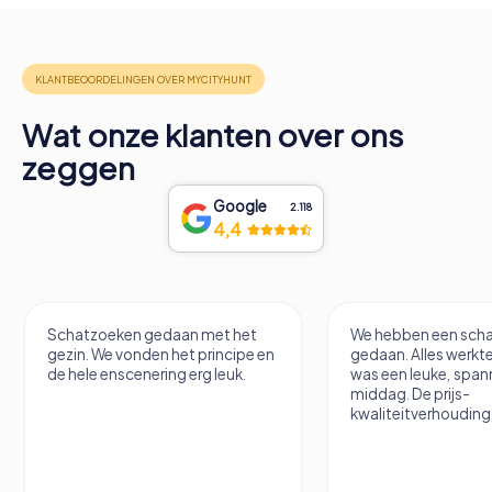
Wat onze klanten over ons
zeggen
Google
2.118
4,4
Schatzoeken gedaan met het
We hebben een scha
gezin. We vonden het principe en
gedaan. Alles werkte
de hele enscenering erg leuk.
was een leuke, spa
middag. De prijs-
kwaliteitverhouding 