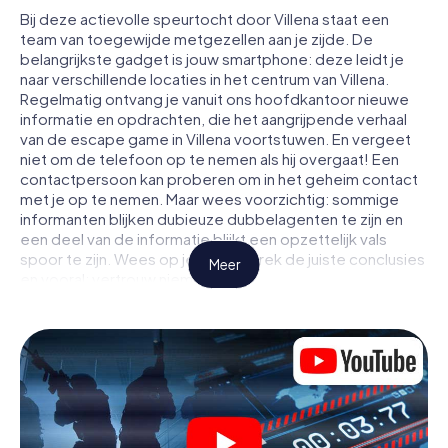
Bij deze actievolle speurtocht door Villena staat een
team van toegewijde metgezellen aan je zijde. De
belangrijkste gadget is jouw smartphone: deze leidt je
naar verschillende locaties in het centrum van Villena.
Regelmatig ontvang je vanuit ons hoofdkantoor nieuwe
informatie en opdrachten, die het aangrijpende verhaal
van de escape game in Villena voortstuwen. En vergeet
niet om de telefoon op te nemen als hij overgaat! Een
contactpersoon kan proberen om in het geheim contact
met je op te nemen. Maar wees voorzichtig: sommige
informanten blijken dubieuze dubbelagenten te zijn en
een deel van de informatie blijkt een opzettelijk vals
spoor te zijn. Wees op je hoede, trek de juiste conclusies
Meer
en vooral: vertrouw niemand!
Anders dan in een klassieke escaperoom in Villena zit je
niet opgesloten in een kamer waaruit je jezelf binnen een
bepaald tijdvenster moet bevrijden. Met deze
speurtocht met een smartphone wordt heel Villena jouw
speelveld! De technische voorwaarden voor jouw
avontuur in Villena zijn een smartphone en toegang tot het
mobiel internet. Met één klik krijg jij toegang tot onze app.