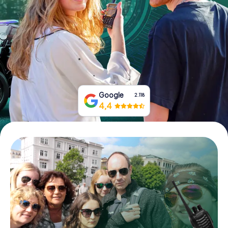
Boek tickets
Koop cadeaubonnen
Google
2.118
4,4