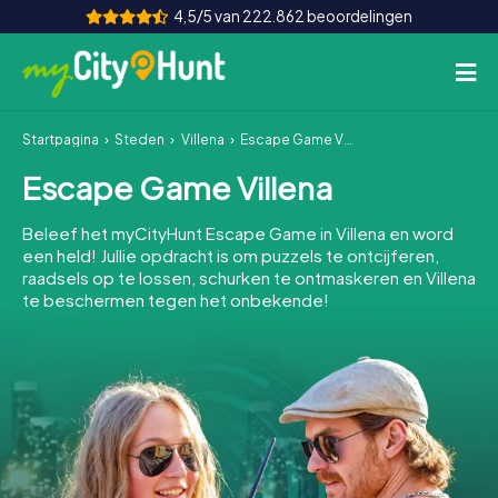
4,5/5 van 222.862 beoordelingen
Startpagina
Steden
Villena
Escape Game Villena
Hoe het werkt
Escape Game Villena
Steden
Beleef het myCityHunt Escape Game in Villena en word
Tours
een held! Jullie opdracht is om puzzels te ontcijferen,
raadsels op te lossen, schurken te ontmaskeren en Villena
te beschermen tegen het onbekende!
Teamevenement
Tickets
INT
AT
CH
DE
ES
FR
UK
IE
IT
NL