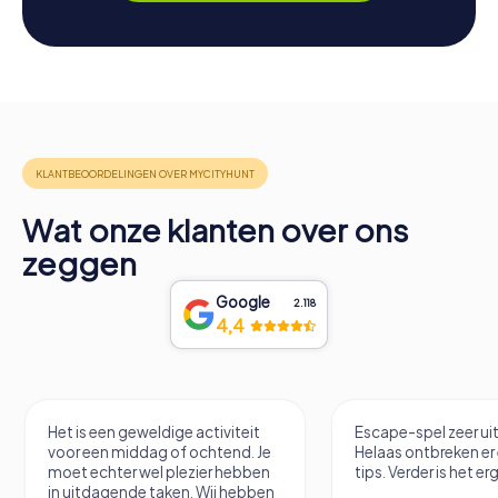
Wat onze klanten over ons
zeggen
Google
2.118
4,4
Het is een geweldige activiteit
Escape-spel zeer u
voor een middag of ochtend. Je
Helaas ontbreken er
moet echter wel plezier hebben
tips. Verder is het erg
in uitdagende taken. Wij hebben