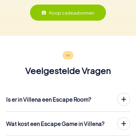
Koop cadeaubonnen
Veelgestelde Vragen
Is er in Villena een Escape Room?
Het is nu mogelijk om in Villena een Escape Game in de
buitenlucht te spelen!
In tegenstelling tot een klassieke Escape Room, waar
Wat kost een Escape Game in Villena?
spelers in een kleine kamer worden opgesloten, vindt de
Een indoor Escape Room in Villena kost meestal tussen
Escape Game van myCityHunt in Villena plaats in de frisse
de € 90 en € 150 voor 2 tot 6 personen.