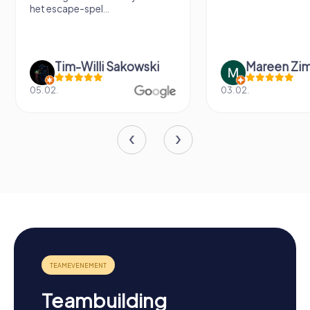
het escape-spel...
Tim-Willi Sakowski
Mareen Zi
05.02.
03.02.
Teambuilding