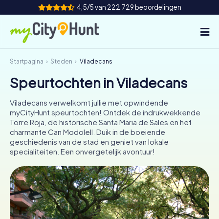
4,5/5 van 222.729 beoordelingen
Startpagina
Steden
Viladecans
Hoe het werkt
Speurtochten in Viladecans
Steden
Viladecans verwelkomt jullie met opwindende
Tours
myCityHunt speurtochten! Ontdek de indrukwekkende
Torre Roja, de historische Santa Maria de Sales en het
charmante Can Modolell. Duik in de boeiende
Teamevenement
geschiedenis van de stad en geniet van lokale
specialiteiten. Een onvergetelijk avontuur!
Tickets
INT
AT
CH
DE
ES
FR
UK
IE
IT
NL