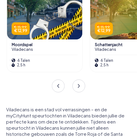
€ 15,99
€ 15,99
€ 12,99
€ 12,99
Moordspel
Schattenjacht
Viladecans
Viladecans
6 Talen
6 Talen
2,5 h
2,5 h
Viladecans is een stad vol verrassingen – en de
myCityHunt speurtochten in Viladecans bieden jullie de
perfecte kans om deze te ontdekken. Tijdens een
speurtocht in Viladecans kunnen jullie niet alleen
historische gebouwen zoals de Torre Roja of de Santa