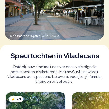
Boek tickets
Koop cadeaubonnen
© Yearofthedragon,
CC BY-SA 3.0
Speurtochten in Viladecans
Ontdek jouw stad met een van onze vele digitale
speurtochten in Viladecans. Met myCityHunt wordt
Viladecans een spannend belevenis voor jou, je familie,
vrienden of collega’s.
4,3