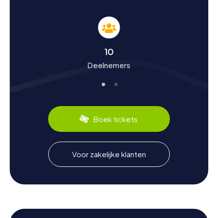
op te lossen. Jullie zullen niet alleen jullie
oriëntatievermogen aanscherpen, maar ook jullie kennis
over de stad vergroten. De myCityHunt speurtochten in
Viladecans zijn ideaal voor gezinnen, vrienden of collega’s
die samen plezier willen hebben en tegelijkertijd iets
10
willen leren.
Deelnemers
Speurtocht in Viladecans: Geschiedenis en
cultuur van dichtbij beleven
Viladecans heeft een rijke geschiedenis die teruggaat
tot de middeleeuwen. De stad was lange tijd een
Boek tickets
agrarisch centrum en heeft zich door de eeuwen heen
sterk ontwikkeld. Tijdens een speurtocht in Viladecans
komen jullie meer te weten over dit boeiende verleden.
Wisten jullie bijvoorbeeld dat de stad vroeger bekend
Voor zakelijke klanten
stond om haar wijnproductie? Of dat Viladecans een
belangrijke handelsknooppunt in de regio was?
De myCityHunt speurtochten in Viladecans bieden jullie
ook de kans om de culinaire specialiteiten van de stad te
ontdekken. Probeer zeker het lokale gerecht "Escudella i