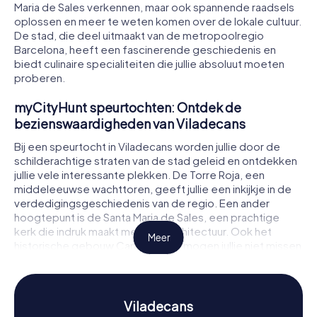
Maria de Sales verkennen, maar ook spannende raadsels
oplossen en meer te weten komen over de lokale cultuur.
De stad, die deel uitmaakt van de metropoolregio
Barcelona, heeft een fascinerende geschiedenis en
biedt culinaire specialiteiten die jullie absoluut moeten
proberen.
myCityHunt speurtochten: Ontdek de
bezienswaardigheden van Viladecans
Bij een speurtocht in Viladecans worden jullie door de
schilderachtige straten van de stad geleid en ontdekken
jullie vele interessante plekken. De Torre Roja, een
middeleeuwse wachttoren, geeft jullie een inkijkje in de
verdedigingsgeschiedenis van de regio. Een ander
hoogtepunt is de Santa Maria de Sales, een prachtige
kerk die indruk maakt met haar architectuur. Ook het
Meer
historische gebouw Can Modolell mogen jullie niet missen
– het is een perfect voorbeeld van de traditionele
Catalaanse bouwstijl.
Tijdens de speurtocht in Viladecans hebben jullie de kans
Viladecans
om op deze en vele andere plekken spannende raadsels