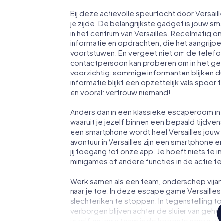
Bij deze actievolle speurtocht door Versai
je zijde. De belangrijkste gadget is jouw sm
in het centrum van Versailles. Regelmatig 
informatie en opdrachten, die het aangrijp
voortstuwen. En vergeet niet om de telefoo
contactpersoon kan proberen om in het ge
voorzichtig: sommige informanten blijken 
informatie blijkt een opzettelijk vals spoor 
en vooral: vertrouw niemand!
Anders dan in een klassieke escaperoom in V
waaruit je jezelf binnen een bepaald tijdv
een smartphone wordt heel Versailles jou
avontuur in Versailles zijn een smartphone e
jij toegang tot onze app. Je hoeft niets te i
minigames of andere functies in de actie 
Werk samen als een team, onderschep vijan
naar je toe. In deze escape game Versaille
slechteriken te stoppen. In tegenstelling t
verborgen blijven achter de sluier van geh
jezelf en jouw team in de hoogste score van