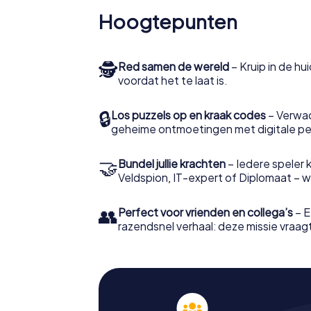
Hoogtepunten
🕵
Red samen de wereld
– Kruip in de h
voordat het te laat is.
🔒
Los puzzels op en kraak codes
– Verwac
geheime ontmoetingen met digitale pe
🤝
Bundel jullie krachten
– Iedere speler ki
Veldspion, IT-expert of Diplomaat – welk
👥
Perfect voor vrienden en collega’s
– E
razendsnel verhaal: deze missie vraagt 