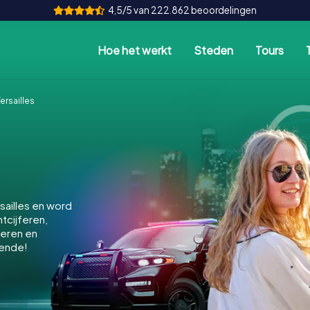
4,5/5 van 222.862 beoordelingen
Hoe het werkt
Steden
Tours
rsailles
ailles en word
ntcijferen,
keren en
kende!