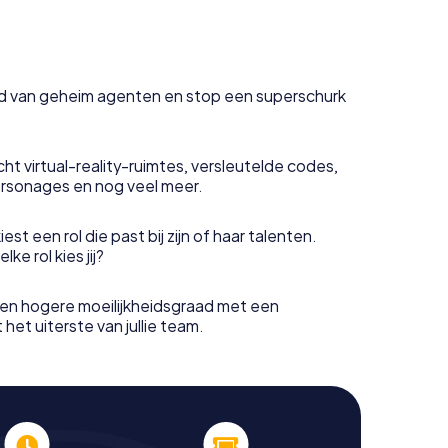
uid van geheim agenten en stop een superschurk
ht virtual-reality-ruimtes, versleutelde codes,
rsonages en nog veel meer.
est een rol die past bij zijn of haar talenten.
e rol kies jij?
en hogere moeilijkheidsgraad met een
het uiterste van jullie team.