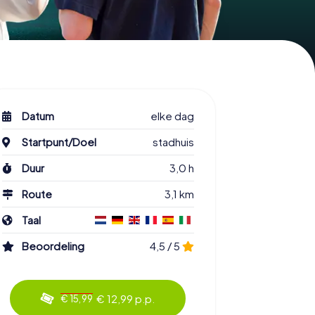
Datum
elke dag
Startpunt/Doel
stadhuis
Duur
3,0 h
Route
3,1 km
Taal
Beoordeling
4,5 / 5
€ 12,99 p.p.
€ 15,99