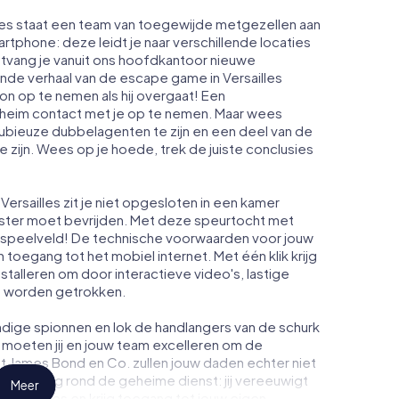
lles staat een team van toegewijde metgezellen aan
artphone: deze leidt je naar verschillende locaties
ontvang je vanuit ons hoofdkantoor nieuwe
ende verhaal van de escape game in Versailles
n op te nemen als hij overgaat! Een
heim contact met je op te nemen. Maar wees
dubieuze dubbelagenten te zijn en een deel van de
te zijn. Wees op je hoede, trek de juiste conclusies
ersailles zit je niet opgesloten in een kamer
enster moet bevrijden. Met deze speurtocht met
w speelveld! De technische voorwaarden voor jouw
n toegang tot het mobiel internet. Met één klik krijg
nstalleren om door interactieve video's, lastige
te worden getrokken.
dige spionnen en lok de handlangers van de schurk
s moeten jij en jouw team excelleren om de
ot James Bond en Co. zullen jouw daden echter niet
eimhouding rond de geheime dienst: jij vereeuwigt
Meer
 Versailles en krijg toegang tot jouw eigen