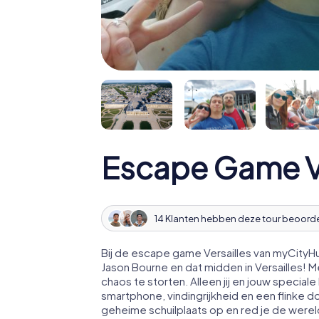
Escape Game Ve
14 Klanten hebben deze tour beoord
Bij de escape game Versailles van myCityHu
Jason Bourne en dat midden in Versailles! 
chaos te storten. Alleen jij en jouw speci
smartphone, vindingrijkheid en een flinke d
geheime schuilplaats op en red je de werel