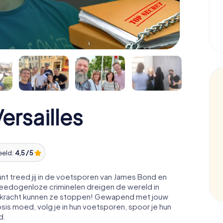
rsailles
eeld:
4,5 / 5
nt treed jij in de voetsporen van James Bond en
Meedogenloze criminelen dreigen de wereld in
ale kracht kunnen ze stoppen! Gewapend met jouw
osis moed, volg je in hun voetsporen, spoor je hun
d.