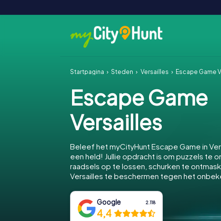
Startpagina
Steden
Versailles
Escape Game Ve
Escape Game
Versailles
Beleef het myCityHunt Escape Game in Vers
een held! Jullie opdracht is om puzzels te o
raadsels op te lossen, schurken te ontmas
Versailles te beschermen tegen het onbe
Google
2.118
4,4