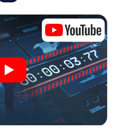
 verandert Versailles in jouw eigen persoonlijke
de wereld van spionage en geheime agenten en
e buitenlucht!