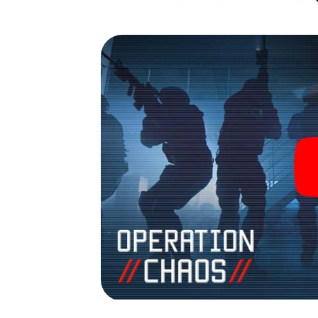
fotogalerij. De escape game van myCityHunt
avonturenspeeltuin. Koop je tickets voor 
verander Versailles in een escaperoom in d