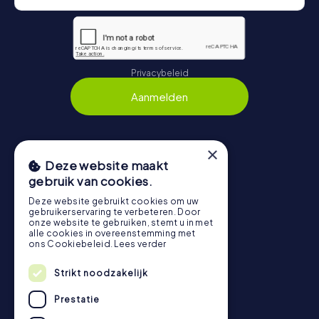
Privacybeleid
Aanmelden
×
Navigatie
Deze website maakt
gebruik van cookies.
Tickets
Deze website gebruikt cookies om uw
Cadeaubonnenshop
gebruikerservaring te verbeteren. Door
onze website te gebruiken, stemt u in met
Explorer Blog
alle cookies in overeenstemming met
ons Cookiebeleid.
Lees verder
Beoordelingen over myCityHunt
Contact
Strikt noodzakelijk
Privacybeleid
Prestatie