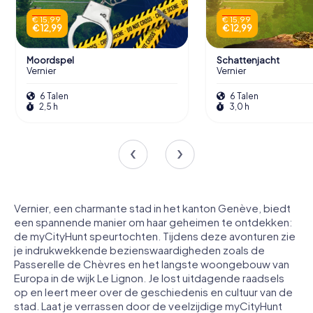
€ 15,99
€ 15,99
€ 12,99
€ 12,99
Moordspel
Schattenjacht
Vernier
Vernier
6 Talen
6 Talen
2,5 h
3,0 h
Vernier, een charmante stad in het kanton Genève, biedt
een spannende manier om haar geheimen te ontdekken:
de myCityHunt speurtochten. Tijdens deze avonturen zie
je indrukwekkende bezienswaardigheden zoals de
Passerelle de Chèvres en het langste woongebouw van
Europa in de wijk Le Lignon. Je lost uitdagende raadsels
op en leert meer over de geschiedenis en cultuur van de
stad. Laat je verrassen door de veelzijdige myCityHunt