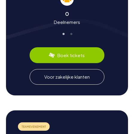
speurtocht in Vernier
De myCityHunt speurtochten in Vernier zijn niet alleen leuk
0
voor avonturiers, maar ook een leerzame reis door de
Deelnemers
geschiedenis en cultuur van de stad. Vernier was tot 1815
deel van Frankrijk en werd na het Tweede Verdrag van
Parijs aan Zwitserland toegewezen. Tijdens je speurtocht
leer je meer over deze historische wending en andere
interessante feiten. Wist je bijvoorbeeld dat in Châtelaine
het hoofdkwartier van het United Nations Institute for
Boek tickets
Training and Research (UNITAR) is gevestigd? Of dat
Vernier een van de meest multiculturele steden van
Zwitserland is, met 45% buitenlandse inwoners? Ook op
culinair gebied heeft Vernier veel te bieden: probeer
Voor zakelijke klanten
lokale specialiteiten zoals fondue of raclette in een van
de gezellige restaurants van de stad.
Na de speurtocht in Vernier de omgeving
verkennen
Na het succesvol voltooien van de myCityHunt
speurtochten in Vernier is het de moeite waard om de
omgeving verder te verkennen. Bezoek het