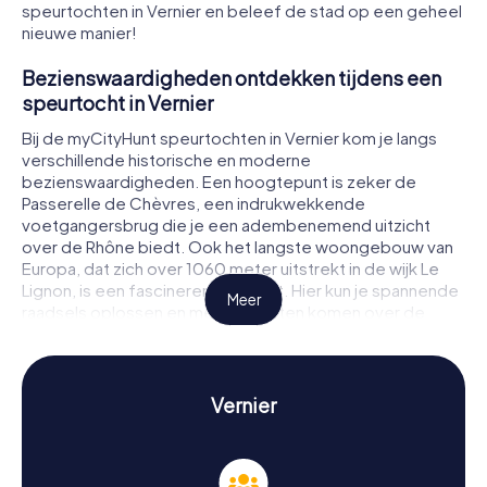
speurtochten in Vernier en beleef de stad op een geheel
nieuwe manier!
Bezienswaardigheden ontdekken tijdens een
speurtocht in Vernier
Bij de myCityHunt speurtochten in Vernier kom je langs
verschillende historische en moderne
bezienswaardigheden. Een hoogtepunt is zeker de
Passerelle de Chèvres, een indrukwekkende
voetgangersbrug die je een adembenemend uitzicht
over de Rhône biedt. Ook het langste woongebouw van
Europa, dat zich over 1060 meter uitstrekt in de wijk Le
Lignon, is een fascinerend gezicht. Hier kun je spannende
Meer
raadsels oplossen en meer te weten komen over de
architectuur en de geschiedenis van het gebouw. Een
ander bezienswaardig doel is de alpine botanische tuin
van Meyrin, waar je niet alleen zeldzame plantensoorten
kunt bewonderen, maar ook uitdagende opdrachten kunt
Vernier
voltooien.
Geschiedenis en cultuur beleven tijdens een