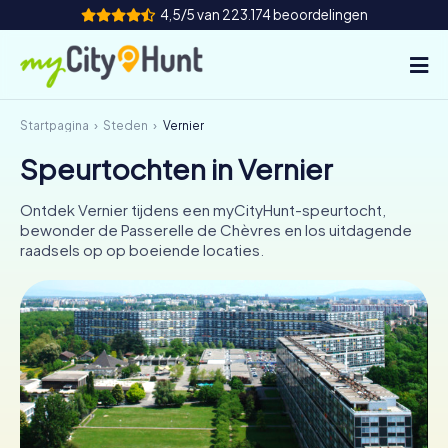
4,5/5 van 223.174 beoordelingen
Startpagina
Steden
Vernier
Hoe het werkt
Speurtochten in Vernier
Steden
Ontdek Vernier tijdens een myCityHunt-speurtocht,
Tours
bewonder de Passerelle de Chèvres en los uitdagende
raadsels op op boeiende locaties.
Teamevenement
Tickets
INT
AT
CH
DE
ES
FR
UK
IE
IT
NL