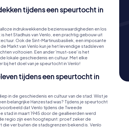
kken tijdens een speurtocht in
s talloze indrukwekkende bezienswaardigheden en los
is het Stadhuis van Venlo, een prachtig gebouw uit
tectuur. Ook de Sint-Martinusbasiliek, een imposante
Op de Markt van Venlo kun je het levendige stadsleven
ten voltooien. Een ander 'must-see' is het
n de lokale geschiedenis en cultuur. Met elke
bij het doel van je speurtocht in Venlo!
leven tijdens een speurtocht in
iep in de geschiedenis en cultuur van de stad. Wist je
 een belangrijke Hanzestad was? Tijdens je speurtocht
 Bijvoorbeeld dat Venlo tijdens de Tweede
 stad in maart 1945 door de geallieerden werd
n de regio zijn een hoogtepunt: proef zeker de
art die ver buiten de stadsgrenzen bekend is. Venlo