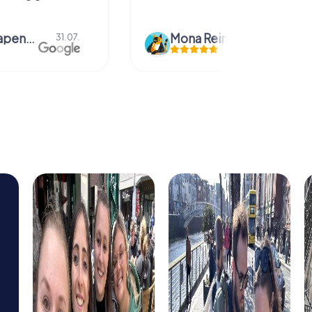
bmm grapendaal
Mona Reinders
31.07.
09.06.