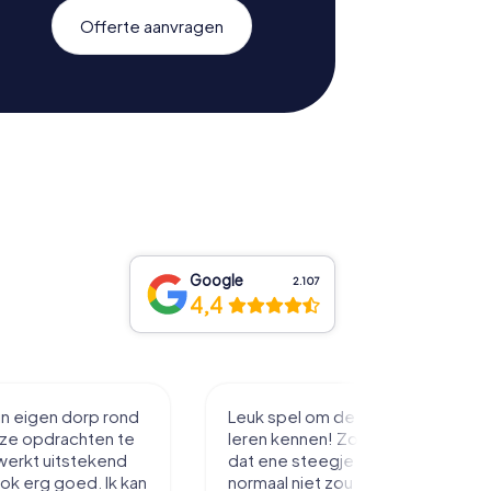
Offerte aanvragen
Google
2.107
4,4
in eigen dorp rond
Leuk spel om de stad mee te
eze opdrachten te
leren kennen! Zo loop je toch net
werkt uitstekend
dat ene steegje in je je misschien
ook erg goed. Ik kan
normaal niet zou inlopen.