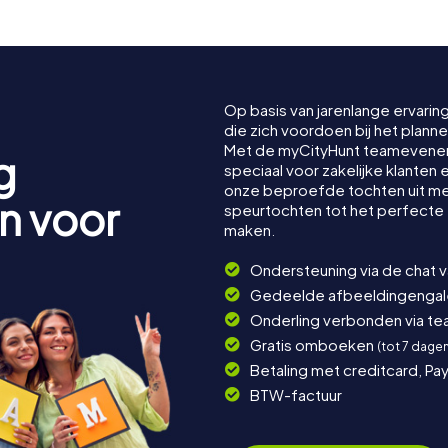
Op basis van jarenlange ervarin
die zich voordoen bij het plan
Met de myCityHunt teamevene
g
speciaal voor zakelijke klanten 
onze beproefde tochten uit me
n voor
speurtochten tot het perfecte
maken.
Ondersteuning via de chat 
Gedeelde afbeeldingengaler
Onderling verbonden via t
Gratis omboeken
(tot 7 dage
Betaling met creditcard, Pay
BTW-factuur