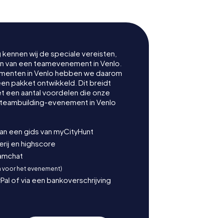
g kennen wij de speciale vereisten,
nen van een teamevenement in Venlo.
menten in Venlo hebben we daarom
een pakket ontwikkeld. Dit breidt
t een aantal voordelen die onze
 teambuilding-evenement in Venlo
van een gids van myCityHunt
ij en highscore
eamchat
n voor het evenement)
Pal of via een bankoverschrijving