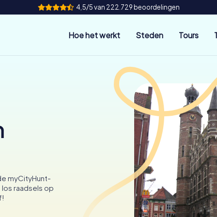
4,5/5 van 222.729 beoordelingen
Hoe het werkt
Steden
Tours
n
de myCityHunt-
 los raadsels op
f!