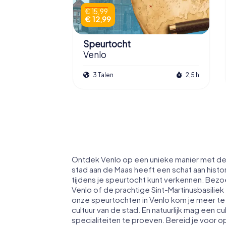
€ 15,99
€ 12,99
Speurtocht
Venlo
3 Talen
2,5 h
Ontdek Venlo op een unieke manier met d
stad aan de Maas heeft een schat aan histo
tijdens je speurtocht kunt verkennen. Bez
Venlo of de prachtige Sint-Martinusbasilie
onze speurtochten in Venlo kom je meer t
cultuur van de stad. En natuurlijk mag een c
specialiteiten te proeven. Bereid je voor o