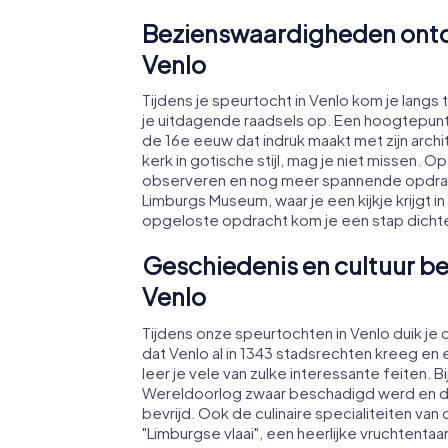
Bezienswaardigheden ontde
Venlo
Tijdens je speurtocht in Venlo kom je lang
je uitdagende raadsels op. Een hoogtepunt 
de 16e eeuw dat indruk maakt met zijn archi
kerk in gotische stijl, mag je niet missen. 
observeren en nog meer spannende opdrach
Limburgs Museum, waar je een kijkje krijgt i
opgeloste opdracht kom je een stap dichter 
Geschiedenis en cultuur be
Venlo
Tijdens onze speurtochten in Venlo duik je d
dat Venlo al in 1343 stadsrechten kreeg en
leer je vele van zulke interessante feiten.
Wereldoorlog zwaar beschadigd werd en de
bevrijd. Ook de culinaire specialiteiten va
"Limburgse vlaai", een heerlijke vruchtenta