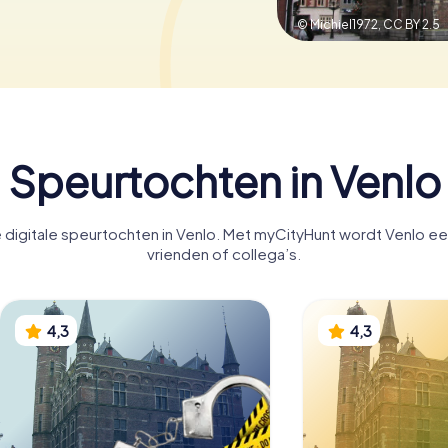
© Michiel1972,
CC BY 2.5
Speurtochten in Venlo
digitale speurtochten in Venlo. Met myCityHunt wordt Venlo een 
vrienden of collega’s.
4,3
4,3