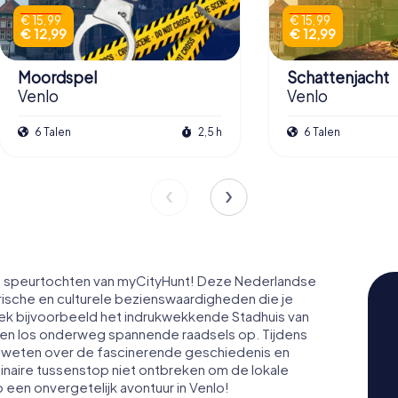
€ 15,99
€ 15,99
€ 12,99
€ 12,99
Moordspel
Schattenjacht
Venlo
Venlo
6 Talen
2,5 h
6 Talen
e speurtochten van myCityHunt! Deze Nederlandse
rische en culturele bezienswaardigheden die je
oek bijvoorbeeld het indrukwekkende Stadhuis van
k en los onderweg spannende raadsels op. Tijdens
e weten over de fascinerende geschiedenis en
ulinaire tussenstop niet ontbreken om de lokale
p een onvergetelijk avontuur in Venlo!