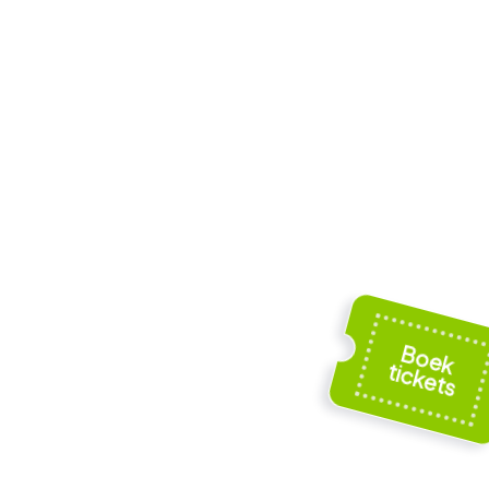
e
Nedinscogebouw