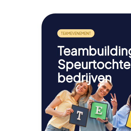
Teambuildin
Speurtochte
bedrijven