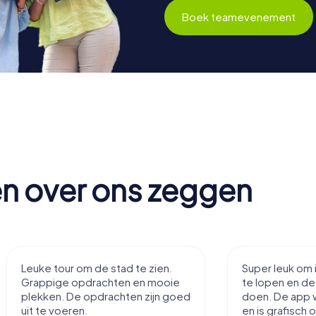
Boek teamevenement
en over ons zeggen
Leuke tour om de stad te zien.
Super leuk om 
Grappige opdrachten en mooie
te lopen en d
plekken. De opdrachten zijn goed
doen. De app 
uit te voeren.
en is grafisch 