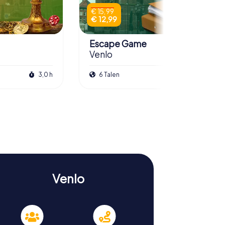
€ 15,99
€ 12,99
Escape Game
Venlo
3,0 h
6 Talen
3,0 h
Venlo