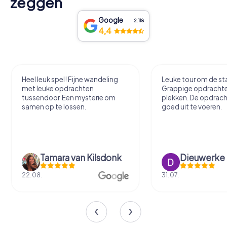
zeggen
Google
2.118
4,4
Heel leuk spel! Fijne wandeling
Leuke tour om de sta
met leuke opdrachten
Grappige opdracht
tussendoor. Een mysterie om
plekken. De opdrach
samen op te lossen.
goed uit te voeren.
Tamara van Kilsdonk
Dieuwerke
22.08.
31.07.