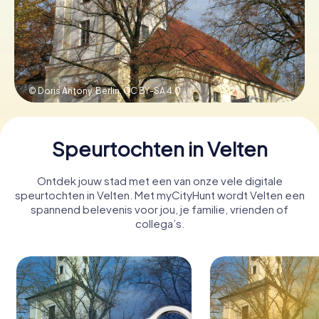
Boek tickets
© Doris Antony, Berlin,
CC BY-SA 4.0
Koop cadeaubonnen
Speurtochten in Velten
Ontdek jouw stad met een van onze vele digitale
speurtochten in Velten. Met myCityHunt wordt Velten een
spannend belevenis voor jou, je familie, vrienden of
collega’s.