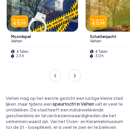
€ 15,99
€ 15,99
€ 12,99
€ 12,99
Moordspel
Schattenjacht
Velten
Velten
6 Talen
6 Talen
2,5 h
3,0 h
Velten mag op het eerste gezicht een rustige kleine stad
lijken, maar tijdens een
speurtocht in Velten
valt er veel te
ontdekken. De stad heeft een indrukwekkende
geschiedenis en tal van bezienswaardigheden die het
verkennen waard zijn. Van het Oven- en Keramiekmuseum
tot de St.-Josephkerk, er is veel te zien en te beleven.