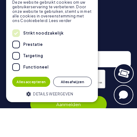
Deze website gebruikt cookies om uw
rangschikking.
gebruikerservaring te verbeteren. Door
onze website te gebruiken, stemt u in met
Meer informatie over het verloop van onze speurtocht
alle cookies in overeenstemming met
vind je hier:
https://www.mycityhunt.nl/hoe-werkt-het
.
ons Cookiebeleid.
Lees verder
Strikt noodzakelijk
Nieuwsbrief
Prestatie
Targeting
Functioneel
Alles accepteren
Alles afwijzen
DETAILS WEERGEVEN
Privacybeleid
Aanmelden
Strikt noodzakelijk
Prestatie
Targeting
Functioneel
Navigatie
Strikt noodzakelijke cookies maken de