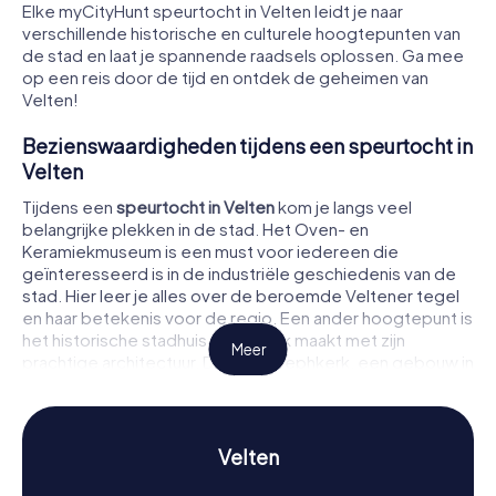
Elke myCityHunt speurtocht in Velten leidt je naar
verschillende historische en culturele hoogtepunten van
de stad en laat je spannende raadsels oplossen. Ga mee
op een reis door de tijd en ontdek de geheimen van
Velten!
Bezienswaardigheden tijdens een speurtocht in
Velten
Tijdens een
speurtocht in Velten
kom je langs veel
belangrijke plekken in de stad. Het Oven- en
Keramiekmuseum is een must voor iedereen die
geïnteresseerd is in de industriële geschiedenis van de
stad. Hier leer je alles over de beroemde Veltener tegel
en haar betekenis voor de regio. Een ander hoogtepunt is
het historische stadhuis, dat indruk maakt met zijn
Meer
prachtige architectuur. De St.-Josephkerk, een gebouw in
neoromaanse stijl, biedt ook interessante inzichten in de
religieuze geschiedenis van de stad. Op deze en vele
andere plekken los je spannende raadsels op en leer je
de stad op een heel nieuwe manier kennen.
Velten