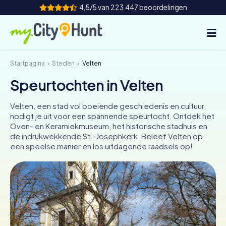
4,5/5 van 223.447 beoordelingen
Startpagina
Steden
Velten
Hoe het werkt
Speurtochten in Velten
Steden
Velten, een stad vol boeiende geschiedenis en cultuur,
Tours
nodigt je uit voor een spannende speurtocht. Ontdek het
Oven- en Keramiekmuseum, het historische stadhuis en
de indrukwekkende St.-Josephkerk. Beleef Velten op
Teamevenement
een speelse manier en los uitdagende raadsels op!
Tickets
INT
AT
CH
DE
ES
FR
UK
IE
IT
NL