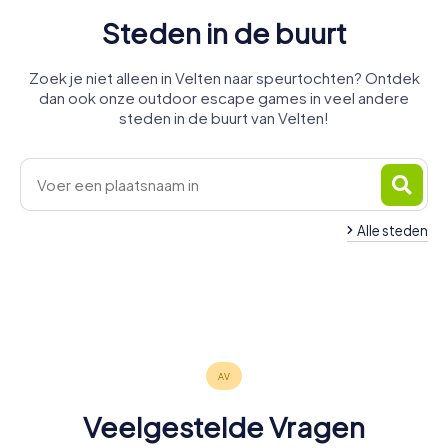
Steden in de buurt
Zoek je niet alleen in Velten naar speurtochten? Ontdek
dan ook onze outdoor escape games in veel andere
steden in de buurt van Velten!
Alle steden
Mühlenbecker
Oranienburg
Glienicke/Nordbahn
Land
Falkensee
Brieselang
Wandlitz
Bernau bei
4 tours
4 tours
4 tours
Nauen
Berlijn
Panketal
4 tours
4 tours
4 tours
beschikbaar
beschikbaar
beschikbaar
Berlin
4 tours
6 tours
4 tours
beschikbaar
beschikbaar
beschikbaar
4,4
4,4
4,5
4 tours
beschikbaar
beschikbaar
beschikbaar
4,4
4,7
beschikbaar
4,5
4,4
4,2
4,2
Veelgestelde Vragen