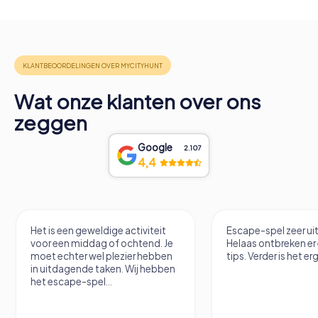
Wat onze klanten over ons
zeggen
Google
2.107
4,4
Het is een geweldige activiteit
Escape-spel zeer u
voor een middag of ochtend. Je
Helaas ontbreken er
moet echter wel plezier hebben
tips. Verder is het erg
in uitdagende taken. Wij hebben
het escape-spel...