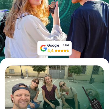
Boek tickets
Koop cadeaubonnen
Google
2.107
4,4