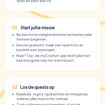
team en kiest een rol.
02
Start jullie missie
Na een korte veiligheidsinstructie kunnen jullie
meteen beginnen.
Eerste opdracht: maak een teamfoto en
bedenk een teamnaam.
Klaar? Top: de myCityHunt app leidt jullie met
kaartnavigatie naar het eerste punt.
03
Los de quests op
Raadsels, logica-opdrachten en minigames
trekken jullie mee in het verhaal.
Zodra jullie een punt bereiken, start de