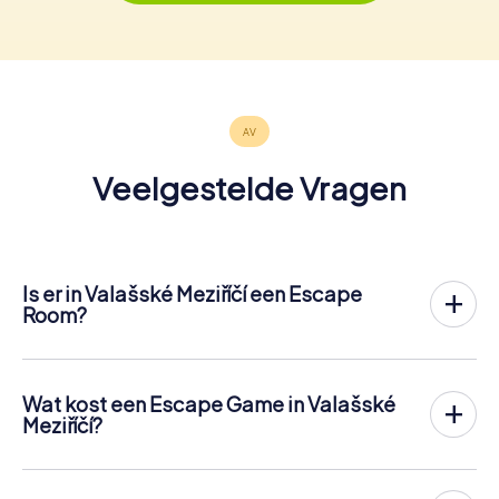
Veelgestelde Vragen
Is er in Valašské Meziříčí een Escape
Room?
Het is nu mogelijk om in Valašské Meziříčí een Escape
Game in de buitenlucht te spelen!
In tegenstelling tot een klassieke Escape Room, waar
Wat kost een Escape Game in Valašské
spelers in een kleine kamer worden opgesloten, vindt de
Meziříčí?
Escape Game van myCityHunt in Valašské Meziříčí plaats in
Een indoor Escape Room in Valašské Meziříčí kost
de frisse lucht. Net als bij een speurtocht lossen de
meestal tussen de € 90 en € 150 voor 2 tot 6 personen.
spelers op verschillende stopplaatsen in het centrum van