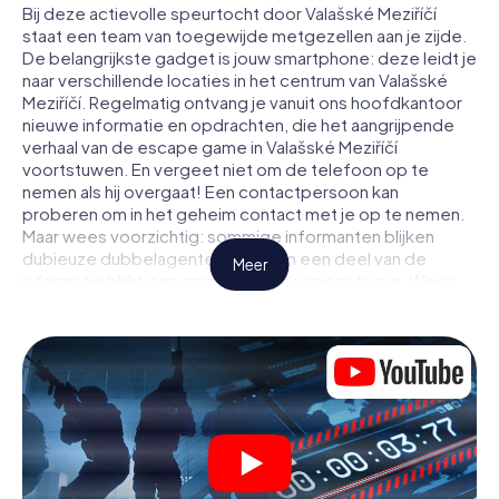
Bij deze actievolle speurtocht door Valašské Meziříčí
staat een team van toegewijde metgezellen aan je zijde.
De belangrijkste gadget is jouw smartphone: deze leidt je
naar verschillende locaties in het centrum van Valašské
Meziříčí. Regelmatig ontvang je vanuit ons hoofdkantoor
nieuwe informatie en opdrachten, die het aangrijpende
verhaal van de escape game in Valašské Meziříčí
voortstuwen. En vergeet niet om de telefoon op te
nemen als hij overgaat! Een contactpersoon kan
proberen om in het geheim contact met je op te nemen.
Maar wees voorzichtig: sommige informanten blijken
dubieuze dubbelagenten te zijn en een deel van de
Meer
informatie blijkt een opzettelijk vals spoor te zijn. Wees
op je hoede, trek de juiste conclusies en vooral: vertrouw
niemand!
Anders dan in een klassieke escaperoom in Valašské
Meziříčí zit je niet opgesloten in een kamer waaruit je
jezelf binnen een bepaald tijdvenster moet bevrijden.
Met deze speurtocht met een smartphone wordt heel
Valašské Meziříčí jouw speelveld! De technische
voorwaarden voor jouw avontuur in Valašské Meziříčí zijn