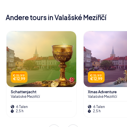
Andere tours in Valašské Meziříčí
€ 15,99
€ 15,99
€ 12,99
€ 12,99
Schattenjacht
Xmas Adventure
Valašské Meziříčí
Valašské Meziříčí
6 Talen
6 Talen
2,5 h
2,5 h