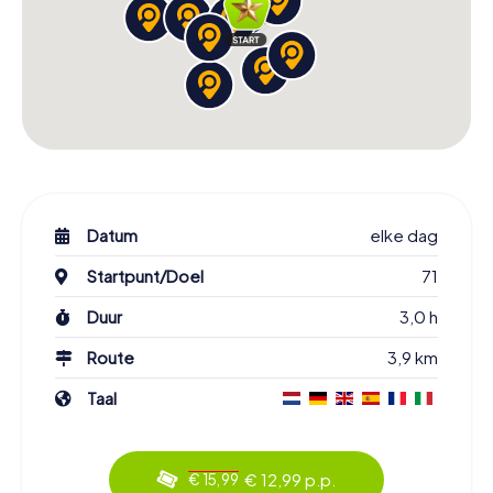
Datum
elke dag
Startpunt/Doel
71
Duur
3,0 h
Route
3,9 km
Taal
€ 12,99 p.p.
€ 15,99