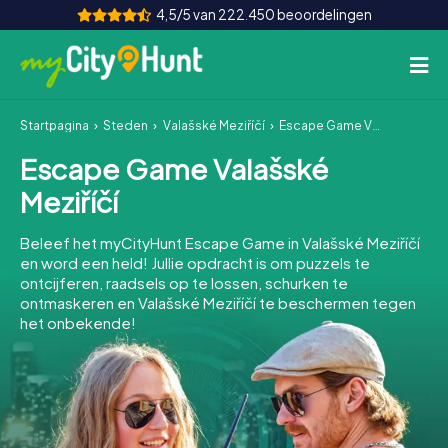
4,5/5 van 222.450 beoordelingen
Startpagina
Steden
Valašské Meziříčí
Escape Game Valašské Meziříčí
Hoe het werkt
Escape Game Valašské
Steden
Meziříčí
Tours
Beleef het myCityHunt Escape Game in Valašské Meziříčí
en word een held! Jullie opdracht is om puzzels te
Teamevenement
ontcijferen, raadsels op te lossen, schurken te
ontmaskeren en Valašské Meziříčí te beschermen tegen
Tickets
het onbekende!
INT
AT
CH
DE
ES
FR
UK
IE
IT
NL