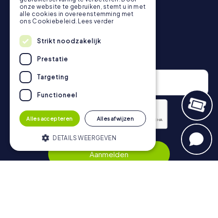
Meer informatie over het verloop van onze speurtocht
onze website te gebruiken, stemt u in met
vind je hier:
https://www.mycityhunt.nl/hoe-werkt-het
.
alle cookies in overeenstemming met
ons Cookiebeleid.
Lees verder
Strikt noodzakelijk
Nieuwsbrief
Prestatie
Targeting
Functioneel
Alles accepteren
Alles afwijzen
DETAILS WEERGEVEN
Privacybeleid
Aanmelden
Strikt noodzakelijk
Prestatie
Targeting
Functioneel
Navigatie
Strikt noodzakelijke cookies maken de
kernfunctionaliteiten van de website