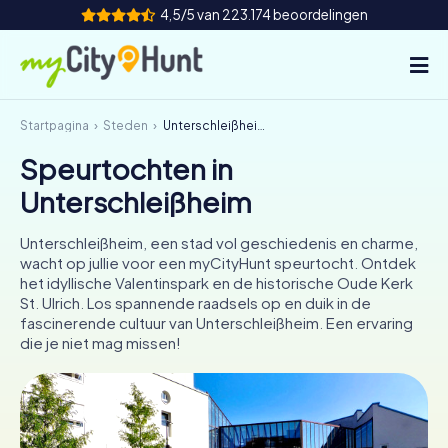
4,5/5 van 223.174 beoordelingen
Startpagina
Steden
Unterschleißheim
Hoe het werkt
Speurtochten in
Steden
Unterschleißheim
Tours
Unterschleißheim, een stad vol geschiedenis en charme,
wacht op jullie voor een myCityHunt speurtocht. Ontdek
Teamevenement
het idyllische Valentinspark en de historische Oude Kerk
St. Ulrich. Los spannende raadsels op en duik in de
Tickets
fascinerende cultuur van Unterschleißheim. Een ervaring
die je niet mag missen!
INT
AT
CH
DE
ES
FR
UK
IE
IT
NL