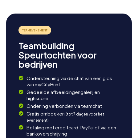
See is een populair uitstapje en biedt tal van
recreatiemogelijkheden. Ook de nabijgelegen stad
München is slechts een korte S-Bahn-rit verwijderd en
nodigt uit tot verdere ontdekkingen. Of je nu wilt
genieten van de natuur of het bruisende stadsleven wilt
ervaren – Unterschleißheim en zijn omgeving hebben voor
ieder wat wils.
Teambuilding
Speurtochten voor
bedrijven
Ondersteuning via de chat van een gids
van myCityHunt
Gedeelde afbeeldingengalerij en
highscore
Onderling verbonden via teamchat
Gratis omboeken
(tot 7 dagen voor het
evenement)
Betaling met creditcard, PayPal of via een
bankoverschrijving