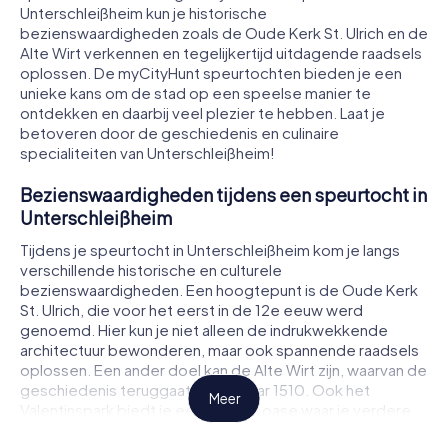
Unterschleißheim kun je historische
bezienswaardigheden zoals de Oude Kerk St. Ulrich en de
Alte Wirt verkennen en tegelijkertijd uitdagende raadsels
oplossen. De myCityHunt speurtochten bieden je een
unieke kans om de stad op een speelse manier te
ontdekken en daarbij veel plezier te hebben. Laat je
betoveren door de geschiedenis en culinaire
specialiteiten van Unterschleißheim!
Bezienswaardigheden tijdens een speurtocht in
Unterschleißheim
Tijdens je speurtocht in Unterschleißheim kom je langs
verschillende historische en culturele
bezienswaardigheden. Een hoogtepunt is de Oude Kerk
St. Ulrich, die voor het eerst in de 12e eeuw werd
genoemd. Hier kun je niet alleen de indrukwekkende
architectuur bewonderen, maar ook spannende raadsels
oplossen. Een ander doel kan de Alte Wirt zijn, waarvan de
geschiedenis teruggaat tot het jaar 1510. Ook het
Meer
Valentinspark biedt je een groene oase waar je verdere
opdrachten kunt volbrengen. Elke bezienswaardigheid