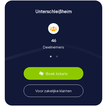
heeft zijn eigen uitdagingen en verhalen voor je in petto.
Geschiedenis en cultuur tijdens een speurtocht
Unterschleißheim
in Unterschleißheim
Tijdens onze speurtochten leer je meer over de rijke
geschiedenis en cultuur van Unterschleißheim. De stad
werd voor het eerst rond 785 na Christus in documenten
genoemd en heeft sindsdien een bewogen
46
geschiedenis gekend. Wist je dat Unterschleißheim ooit
Deelnemers
een belangrijke locatie was voor Romeinse
nederzettingen? Of dat de Mallertshofener Kerk al in 1165
werd genoemd? Deze en vele andere interessante
feiten ontdek je tijdens je speurtocht in
Unterschleißheim. Ook op culinair gebied heeft de stad
veel te bieden: proef lokale specialiteiten in een van de
Boek tickets
traditionele gasthuizen.
Na de speurtocht in Unterschleißheim de
Voor zakelijke klanten
omgeving verkennen
Na een spannende speurtocht in Unterschleißheim kun je
de omgeving verder verkennen. De Unterschleißheimer