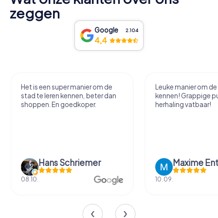
zeggen
Google
2.104
4,4
Leuke manier om de stad te leren
Heel leuk spel! Fijne
kennen! Grappige puzzels, voor
met leuke opdracht
herhaling vatbaar!
tussendoor. Een my
samen op te lossen.
Maxime Entrop-Thelen
Tamara van
10.09.
22.08.