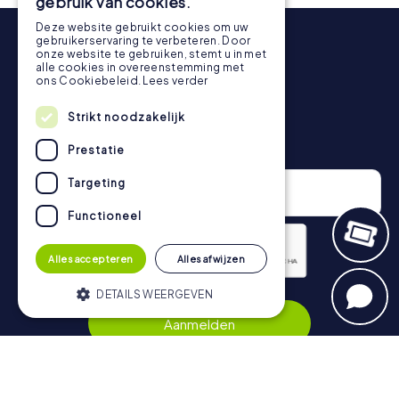
gebruik van cookies.
rangschikking.
Deze website gebruikt cookies om uw
Meer informatie over het verloop van onze speurtocht
gebruikerservaring te verbeteren. Door
onze website te gebruiken, stemt u in met
vind je hier:
https://www.mycityhunt.nl/hoe-werkt-het
.
alle cookies in overeenstemming met
ons Cookiebeleid.
Lees verder
Strikt noodzakelijk
Nieuwsbrief
Prestatie
Targeting
Functioneel
Alles accepteren
Alles afwijzen
Privacybeleid
DETAILS WEERGEVEN
Aanmelden
Strikt noodzakelijk
Prestatie
Targeting
Functioneel