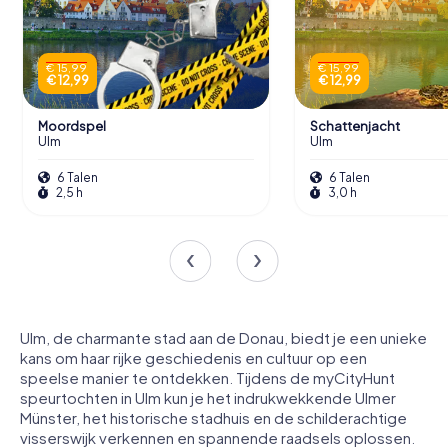
€ 15,99
€ 15,99
€ 12,99
€ 12,99
Moordspel
Schattenjacht
Ulm
Ulm
6 Talen
6 Talen
2,5 h
3,0 h
Ulm, de charmante stad aan de Donau, biedt je een unieke
kans om haar rijke geschiedenis en cultuur op een
speelse manier te ontdekken. Tijdens de myCityHunt
speurtochten in Ulm kun je het indrukwekkende Ulmer
Münster, het historische stadhuis en de schilderachtige
visserswijk verkennen en spannende raadsels oplossen.