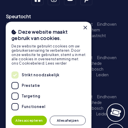
Speurtocht
Amsterdam
Rotterdam
Den Haag
Utrecht
Eindhoven
×
Groningen
Breda
Nijmegen
Haarlem
Arnhem
Deze website maakt
Amersfoort
's-Hertogenbosch
Zwolle
Maastricht
gebruik van cookies.
Leiden
Dordrecht
Deze website gebruikt cookies om uw
Schattenjacht
gebruikerservaring te verbeteren. Door
onze website te gebruiken, stemt u in met
Amsterdam
Rotterdam
Den Haag
Utrecht
Eindhoven
alle cookies in overeenstemming met
Groningen
Almere
Breda
Nijmegen
Enschede
ons Cookiebeleid.
Lees verder
Haarlem
Arnhem
Amersfoort
's-Hertogenbosch
Apeldoorn
Zwolle
Zoetermeer
Maastricht
Leiden
Strikt noodzakelijk
Dordrecht
Prestatie
Escape Game
Targeting
Amsterdam
Rotterdam
Den Haag
Utrecht
Eindhoven
Groningen
Almere
Breda
Nijmegen
Enschede
Functioneel
Haarlem
Arnhem
Amersfoort
's-Hertogenbosch
Apeldoorn
Zwolle
Zoetermeer
Maastricht
Leiden
Dordrecht
Alles accepteren
Alles afwijzen