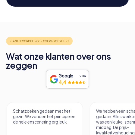
Wat onze klanten over ons
zeggen
Google
2.118
4,4
Schatzoeken gedaan met het
We hebben een scha
gezin. We vonden het principe en
gedaan. Alles werkte
de hele enscenering erg leuk.
was een leuke, spa
middag. De prijs-
kwaliteitverhouding 