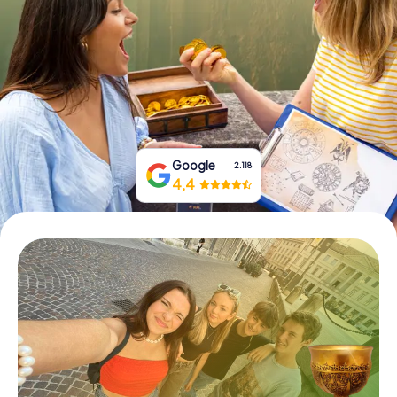
Boek tickets
Koop cadeaubonnen
Google
2.118
4,4