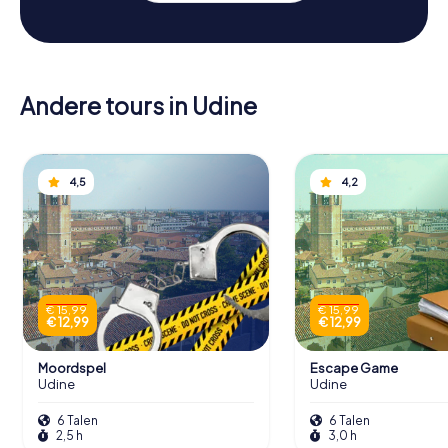
Andere tours in Udine
4,5
4,2
€ 15,99
€ 15,99
€ 12,99
€ 12,99
Moordspel
Escape Game
Udine
Udine
6 Talen
6 Talen
2,5 h
3,0 h