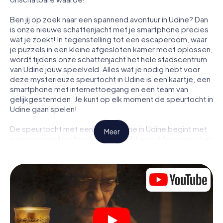
Ben jij op zoek naar een spannend avontuur in Udine? Dan
is onze nieuwe schattenjacht met je smartphone precies
wat je zoekt! In tegenstelling tot een escaperoom, waar
je puzzels in een kleine afgesloten kamer moet oplossen,
wordt tijdens onze schattenjacht het hele stadscentrum
van Udine jouw speelveld. Alles wat je nodig hebt voor
deze mysterieuze speurtocht in Udine is een kaartje, een
smartphone met internettoegang en een team van
gelijkgestemden. Je kunt op elk moment de speurtocht in
Udine gaan spelen!
De speurtocht met een smartphone in Udine begint met
Meer
een gezamenlijke briefing. Je bekijkt een video waarin het
verhaal wordt uitgelegd en hoe de speurtocht verloopt.
Vervolgens worden de rollen verdeeld. Wie in jouw team
is een geboren speurder? Wie is een echte avonturier?
En wie heeft het in zich om een code te kraken? Bij onze
escape game in Udine garanderen wij dat elke speler de
juiste rol vindt.
Zodra de rollen zijn toegewezen, kan de speurtocht