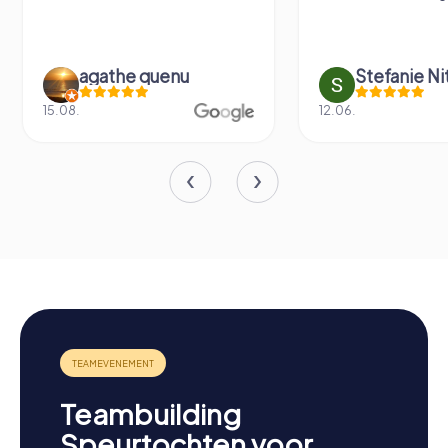
agathe quenu
Stefanie N
15.08.
12.06.
Teambuilding
Speurtochten voor