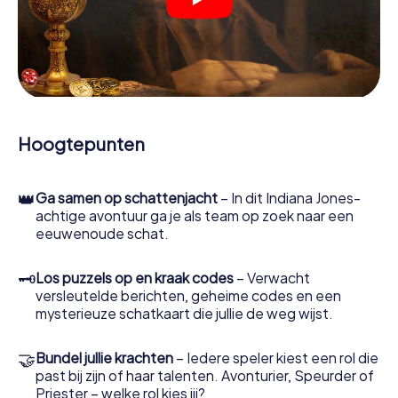
beginnen. Op verschillende locaties in de stad kraak je
gecodeerde berichten, los je lastige logische raadsels
op en zoek je naar bewijs. Jouw smartphone is je meest
cruciale opsporingsinstrument: met onze app kun je
getuigen interviewen, plaatsen delict onderzoeken,
bewijs verzamelen en veilig door Udine navigeren.
Tijdens het spel duiken jij en jouw team steeds dieper in
Hoogtepunten
het spannende verhaal en al snel zul je beseffen dat de
kostbare schat slechts een paar stappen verwijderd is.
👑
Ga samen op schattenjacht
– In dit Indiana Jones-
achtige avontuur ga je als team op zoek naar een
eeuwenoude schat.
🗝
Los puzzels op en kraak codes
– Verwacht
versleutelde berichten, geheime codes en een
mysterieuze schatkaart die jullie de weg wijst.
🤝
Bundel jullie krachten
– Iedere speler kiest een rol die
past bij zijn of haar talenten. Avonturier, Speurder of
Priester – welke rol kies jij?