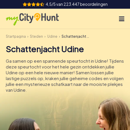
4,5/5 van 223.447 beoordelingen
Startpagina
Steden
Udine
Schattenjacht Udine
Hoe het werkt
Schattenjacht Udine
Steden
Ga samen op een spannende speurtocht in Udine! Tijdens
Tours
deze speurtocht voor het hele gezin ontdekken jullie
Udine op een hele nieuwe manier! Samen lossen jullie
lastige puzzels op, kraken jullie geheime codes en volgen
Teamevenement
jullie een mysterieuze schatkaart naar de mooiste plekjes
van Udine.
Tickets
INT
AT
CH
DE
ES
FR
UK
IE
IT
NL